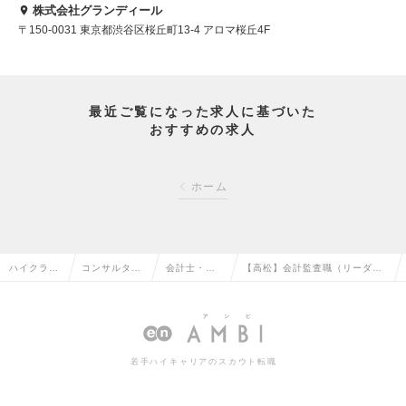
株式会社グランディール
〒150-0031 東京都渋谷区桜丘町13-4 アロマ桜丘4F
最近ご覧になった求人に基づいた
おすすめの求人
ホーム
ハイクラス
コンサルタン
会計士・税
【高松】会計監査職（リーダー
求人TOP
ト系の転職
理士の転職
～Mgr候補）の求人情報
若手ハイキャリアのスカウト転職