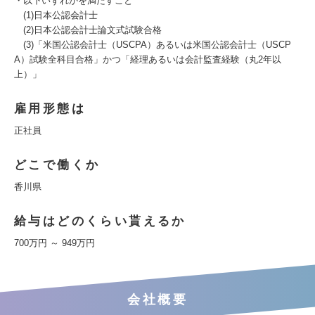
・以下いずれかを満たすこと
(1)日本公認会計士
(2)日本公認会計士論文式試験合格
(3)「米国公認会計士（USCPA）あるいは米国公認会計士（USCP
A）試験全科目合格」かつ「経理あるいは会計監査経験（丸2年以
上）」
雇用形態は
正社員
どこで働くか
香川県
給与はどのくらい貰えるか
700万円 ～ 949万円
会社概要