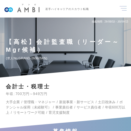
若手ハイキャリアのスカウト転職
掲載期間
26/08/02～26/08/15
【高松】会計監査職（リーダー～
Mgr候補）
求人No.GRAND-260605KN
会計士・税理士
年収
700万円～949万円
大手企業
管理職・マネジャー
新規事業・新サービス
土日祝休み
ポ
テンシャル採用（未経験可）
事業責任者
サービス責任者
年収600万以
上
リモートワーク可能
育児支援制度