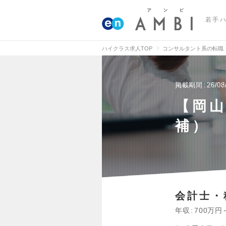
若手
ハイクラス求人TOP
コンサルタント系の転職
掲載期間
26/08
【岡山
補）
会計士・
年収
700万円