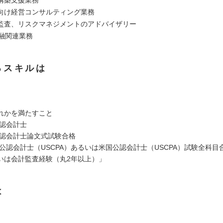
構築支援業務
向け経営コンサルティング業務
監査、リスクマネジメントのアドバイザリー
金融関連業務
るスキルは
れかを満たすこと
公認会計士
公認会計士論文式試験合格
国公認会計士（USCPA）あるいは米国公認会計士（USCPA）試験全科目
いは会計監査経験（丸2年以上）」
は