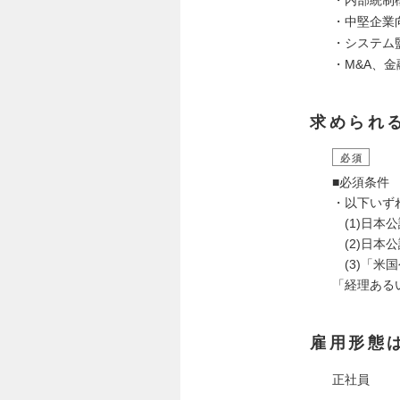
・内部統制
・中堅企業
・システム
・M&A、
求められ
必須
■必須条件
・以下いず
(1)日本
(2)日本
(3)「米
「経理ある
雇用形態
正社員