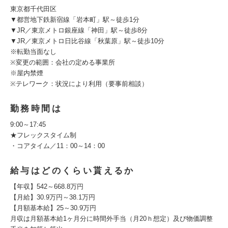
東京都千代田区
▼都営地下鉄新宿線「岩本町」駅～徒歩1分
▼JR／東京メトロ銀座線「神田」駅～徒歩8分
▼JR／東京メトロ⽇比谷線「秋葉原」駅～徒歩10分
※転勤当面なし
※変更の範囲：会社の定める事業所
※屋内禁煙
※テレワーク：状況により利用（要事前相談）
勤務時間は
9:00～17:45
★フレックスタイム制
・コアタイム／11：00～14：00
給与はどのくらい貰えるか
【年収】542～668.8万円
【月給】30.9万円～38.1万円
【月額基本給】25～30.9万円
月収は月額基本給1ヶ月分に時間外手当（月20ｈ想定）及び物価調整