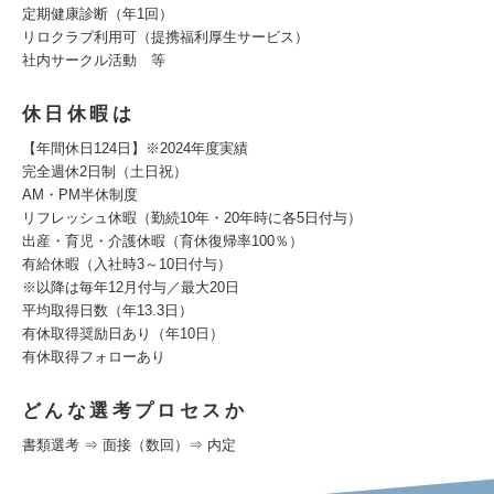
定期健康診断（年1回）
リロクラブ利用可（提携福利厚⽣サービス）
社内サークル活動 等
休日休暇は
【年間休⽇124⽇】※2024年度実績
完全週休2⽇制（土⽇祝）
AM・PM半休制度
リフレッシュ休暇（勤続10年・20年時に各5⽇付与）
出産・育児・介護休暇（育休復帰率100％）
有給休暇（入社時3～10⽇付与）
※以降は毎年12月付与／最大20⽇
平均取得⽇数（年13.3⽇）
有休取得奨励⽇あり（年10⽇）
有休取得フォローあり
どんな選考プロセスか
書類選考 ⇒ 面接（数回）⇒ 内定