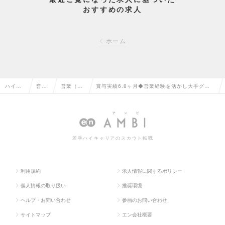
おすすめの求人
ホーム
ハイク
営業
営業（法
賞与実績6.8ヶ月◆営業経験を活かし大手グルー
ラス求
系の
人向け）
プの展示会プロデュース営業◆残業代全額支給/
人TOP
転職
の転職
フレックスの求人情報
若手ハイキャリアのスカウト転職
利用規約
求人情報に関するポリシー
個人情報の取り扱い
推奨環境
ヘルプ・お問い合わせ
参画のお問い合わせ
サイトマップ
エン会社概要