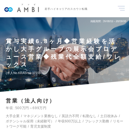
若手ハイキャリアのスカウト転職
掲載期間
26/08/02～26/09/06
賞与実績6.8ヶ月◆営業経験を活
かし大手グループの展示会プロデ
ュース営業◆残業代全額支給/フレ
ックス
求人No.KRAS-sa-1715
営業（法人向け）
年収
500万円～699万円
大手企業
マネジメント業務なし
英語力不問
転勤なし
土日祝休み
ポテンシャル採用（未経験可）
年収600万以上
フレックス勤務
リモー
トワーク可能
育児支援制度