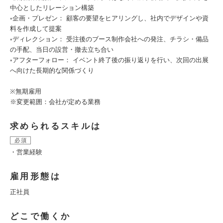
中心としたリレーション構築
◦企画・プレゼン： 顧客の要望をヒアリングし、社内でデザインや資
料を作成して提案
◦ディレクション： 受注後のブース制作会社への発注、チラシ・備品
の手配、当日の設営・撤去立ち合い
◦アフターフォロー： イベント終了後の振り返りを行い、次回の出展
へ向けた長期的な関係づくり
※無期雇用
※変更範囲：会社が定める業務
求められるスキルは
必須
・営業経験
雇用形態は
正社員
どこで働くか