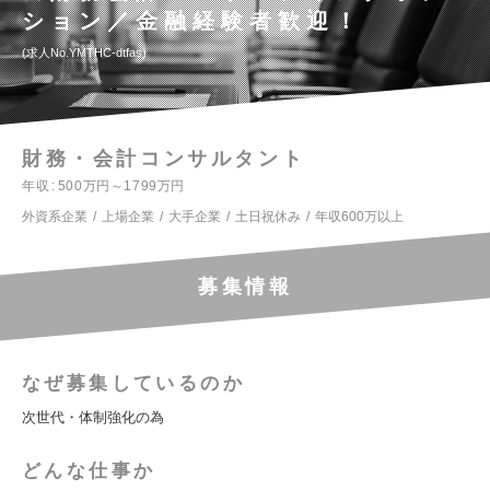
ション／金融経験者歓迎！
求人No.YMTHC-dtfas
財務・会計コンサルタント
年収
500万円～1799万円
外資系企業
上場企業
大手企業
土日祝休み
年収600万以上
募集情報
なぜ募集しているのか
次世代・体制強化の為
どんな仕事か