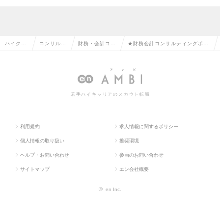
ハイクラ
コンサルタ
財務・会計コン
★財務会計コンサルティングポジ
ス求人T
ント系の転
サルタントの転
ション／金融経験者歓迎！の求人
OP
職
職
情報
若手ハイキャリアのスカウト転職
利用規約
求人情報に関するポリシー
個人情報の取り扱い
推奨環境
ヘルプ・お問い合わせ
参画のお問い合わせ
サイトマップ
エン会社概要
©
en Inc.