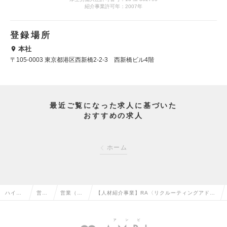
紹介事業許可年：2007年
登録場所
本社
〒105-0003 東京都港区西新橋2-2-3 西新橋ビル4階
最近ご覧になった求人に基づいた
おすすめの求人
ホーム
ハイク
営業
営業（法
【人材紹介事業】RA〈リクルーティングアドバ
ラス求
系の
人向け）
イザー〉◆クライアント企業とのリレーション
人TOP
転職
の転職
構築◆リモートの求人情報