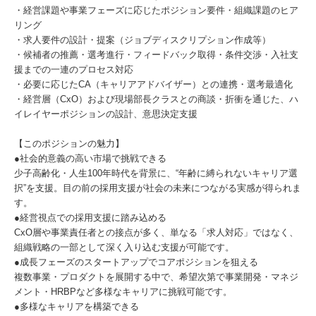
・経営課題や事業フェーズに応じたポジション要件・組織課題のヒア
リング
・求人要件の設計・提案（ジョブディスクリプション作成等）
・候補者の推薦・選考進行・フィードバック取得・条件交渉・入社支
援までの一連のプロセス対応
・必要に応じたCA（キャリアアドバイザー）との連携・選考最適化
・経営層（CxO）および現場部長クラスとの商談・折衝を通じた、ハ
イレイヤーポジションの設計、意思決定支援
【このポジションの魅力】
●社会的意義の高い市場で挑戦できる
少子高齢化・人生100年時代を背景に、“年齢に縛られないキャリア選
択”を支援。目の前の採用支援が社会の未来につながる実感が得られま
す。
●経営視点での採用支援に踏み込める
CxO層や事業責任者との接点が多く、単なる「求人対応」ではなく、
組織戦略の一部として深く入り込む支援が可能です。
●成長フェーズのスタートアップでコアポジションを狙える
複数事業・プロダクトを展開する中で、希望次第で事業開発・マネジ
メント・HRBPなど多様なキャリアに挑戦可能です。
●多様なキャリアを構築できる