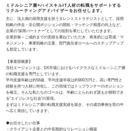
ミドルシニア層×ハイスキルIT人材の転職をサポートする
リクルーティングアドバイザーをお任せします。
主に、法人側の採用支援を担うタレントストラテジストとして、採用
戦略の伴走・非公開ポジションの開拓・マッチング精度の向上など、
企業の“採用パートナー”としての役割を果たしていただきます。
企業折衝～ご成約までの実績を重ねていただき、将来的には育成・マ
ネジメント、事業戦略の立案、部門責任者ロールへのステップアップ
も想定しています。
【事業部概要】
当社エージェントは、DX市場におけるハイクラスなミドル～シニア層
の転職支援を専門としています。
平均支援年齢は約58歳、平均支援年収は約900万円と、高い専門性と
経験を持つ人材に特化し、この領域ではトップランナーのポジション
を確立。そんな私たちのゴールは、年齢にとらわれず誰もが挑戦でき
る“エイジレスな社会”の実現。
まずはミドルシニア層の転職支援実績を築き、その成功事例を世の中
へ広く発信していきます。
◆お任せしたい仕事
・クライアント企業との中長期的なリレーション構築