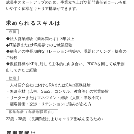
成長中スタートアップのため、事業立ち上げや部門責任者ロールも狙
いやすく多様なキャリア構築ができます。
求められるスキルは
必須
◆法人営業経験（業界問わず）3年以上
◆IT業界またはHR業界でのご就業経験
◆顧客との中長期的なリレーション構築や、課題ヒアリング・提案の
ご経験
◆数値目標やKPIに対して主体的に向き合い、PDCAを回して成果創
出してきたご経験
歓迎
・人材紹介会社におけるRAまたはCAの実務経験
・無形商材（広告、SaaS、コンサル、教育等）の営業経験
・リーダーまたはマネジメント経験（人数・年数不問）
・顧客折衝・交渉・リテンションに強みがある方
募集年齢（年齢制限理由）
22歳～38歳 （長期勤続によりキャリア形成を図るため）
雇用形態は