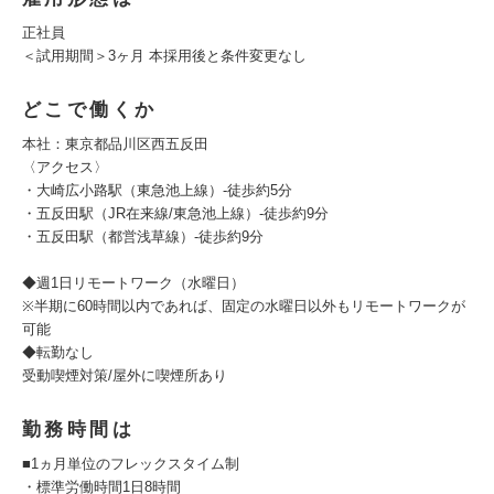
正社員
＜試用期間＞3ヶ月 本採用後と条件変更なし
どこで働くか
本社：東京都品川区西五反田
〈アクセス〉
・大崎広小路駅（東急池上線）-徒歩約5分
・五反田駅（JR在来線/東急池上線）-徒歩約9分
・五反田駅（都営浅草線）-徒歩約9分
◆週1日リモートワーク（水曜日）
※半期に60時間以内であれば、固定の⽔曜⽇以外もリモートワークが
可能
◆転勤なし
受動喫煙対策/屋外に喫煙所あり
勤務時間は
■1ヵ月単位のフレックスタイム制
・標準労働時間1⽇8時間