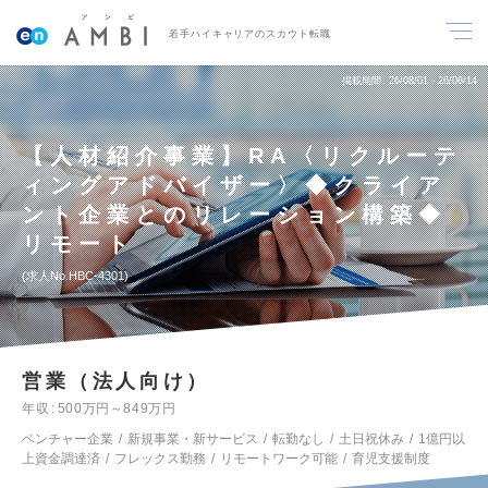
若手ハイキャリアのスカウト転職
掲載期間
26/08/01～26/08/14
【人材紹介事業】RA〈リクルーテ
ィングアドバイザー〉◆クライア
ント企業とのリレーション構築◆
リモート
求人No.HBC-4301
営業（法人向け）
年収
500万円～849万円
ベンチャー企業
新規事業・新サービス
転勤なし
土日祝休み
1億円以
上資金調達済
フレックス勤務
リモートワーク可能
育児支援制度