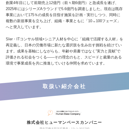
創業4年目にして前期売上12億円（前々期6億円）と急成長を遂げ、
2025年にはシリーズAラウンドで5.6億円を調達しました。現在は既存
事業において175％の成長を目指す施策を計画・実行しつつ、同時に
複数の新規事業を立ち上げ、組織・事業ともに「10→100フェーズ」
へと突入しています。
SIer・ITコンサル領域×シニア人材を中心に「組織で活躍する人材」を
再定義し、日本の労働市場に新たな選択肢を生み出す挑戦を続けてい
ます。成果を基軸にしながらも、年齢や肩書ではなく“実力と貢献”で
評価される社会をつくる――その理念のもと、スピードと裁量のある
環境で事業成長を共に推進していける仲間を求めています。
取扱い紹介会社
株式会社ヒューマンベースカンパニー
厚生労働大臣許可番号：13-ユ-302795