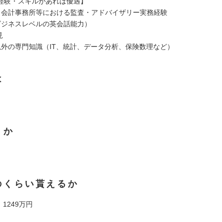
経験・スキルがあれば優遇】
、会計事務所等における監査・アドバイザリー実務経験
ビジネスレベルの英会話能力）
見
以外の専門知識（IT、統計、データ分析、保険数理など）
は
くか
のくらい貰えるか
 1249万円