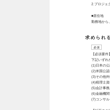
2.プロジ
■居住地
勤務地から
求められ
必須
【必須要件
下記いずれ
(1)日本
(2)米国公
(3)その
(4)税理士
(5)会計
(6)金融
(7)コン