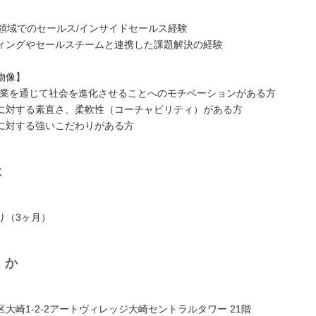
M領域でのセールス/インサイドセールス経験
ィングやセールスチームと連携した課題解決の経験
物像】
eの事業を通じて社会を進化させることへのモチベーションがある方
に対する素直さ、柔軟性（コーチャビリティ）がある方
に対する強いこだわりがある方
は
り（3ヶ月）
くか
大崎1-2-2アートヴィレッジ大崎セントラルタワー 21階