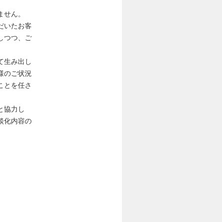
ません。
だいたお客
しつつ、ご
て生み出し
様のご状況
ことを任さ
と協力し
談化内容の