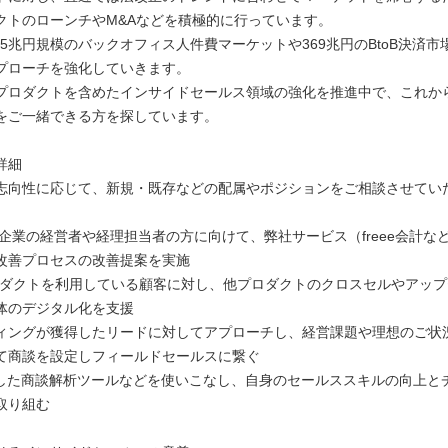
クトのローンチやM&Aなどを積極的に行っています。
.5兆円規模のバックオフィス人件費マーケットや369兆円のBtoB決済
プローチを強化していきます。
プロダクトを含めたインサイドセールス領域の強化を推進中で、これか
をご一緒できる方を探しています。
詳細
志向性に応じて、新規・既存などの配属やポジションをご相談させてい
堅企業の経営者や経理担当者の方に向けて、弊社サービス（freee会計な
改善プロセスの改善提案を実施
eプロダクトを利用している顧客に対し、他プロダクトのクロスセルやアッ
体のデジタル化を支援
ィングが獲得したリードに対してアプローチし、経営課題や理想のご状
て商談を設定しフィールドセールスに繋ぐ
用した商談解析ツールなどを使いこなし、自身のセールススキルの向上と
取り組む