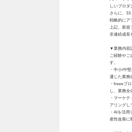
しいプロダ
さらに、33
戦略的にア
上記、新規
非連続成長
▼業務内容
ご経験やご
す。
・中小/中
通じた業務
・free
し、業務全
・マーケテ
アリングし
・AIを活
産性改善に