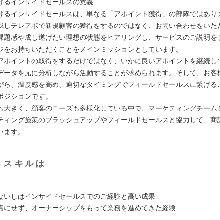
けるインサイドセールスの意義
けるインサイドセールスは、単なる「アポイント獲得」の部隊ではあり
成しテレアポで新規顧客の獲得をするのではなく、お問い合わせをいた
課題感や成し遂げたい理想の状態をヒアリングし、サービスのご説明を
ジをお持ちいただくことをメインミッションとしています。
アポイントの取得をするだけではなく、いかに良いアポイントを継続し
データを元に分析しながら活動することが求められます。そして、お客
がら、温度感を高め、適切なタイミングでフィールドセールスに繋げる
ポジションです。
も大きく、顧客のニーズも多様化している中で、マーケティングチーム
ティング施策のブラッシュアップやフィールドセールスと協力して、商
います。
るスキルは
ないしはインサイドセールスでのご経験と高い成果
責にせず、オーナーシップをもって業務を進めてきた経験