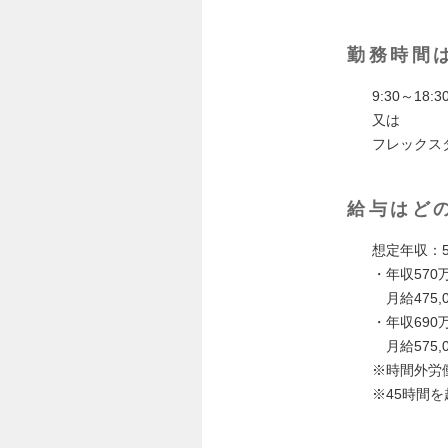
勤務時間
9:30～18:3
又は
フレックスタ
給与はど
想定年収：5
・年収570
月給475,0
・年収690
月給575,0
※時間外労
※45時間