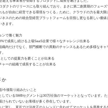
万を超える事業者が登録するプロダクトに成長を遂げました。
プロダクトのリリースにも取り組んでおり、まさに第二創業期のフェーズ
れもが自由に経営できる環境をつくる」ために、クラウドの力を最大限
ジネスのための統合型経営プラットフォームを目指し更なる新しい価値
いきます。
ョンで働く魅力
40%で成長し続ける上場SaaS企業で様々なチャレンジ出来る
組織内だけでなく、部門横断での異動のチャンスもあるため多様なキャ
す。
スとしての提案力を磨くことが出来る
チャーの組織で成長することが出来る
事か
題/今後取り組みたいこと
としているSMBセグメントは30万社強のマーケットとなっています。
届けられていないお客様が多く存在しています。
トに対し、直近では法改正のトレンドに合わせてマーケットを席巻する