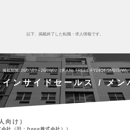
以下、掲載終了した転職・求人情報です。
掲載期間
26/07/20～26/08/02
求人No.FREEE-FY24Q4-SMBIS/W
インサイドセールス / メン
人向け）
会社（旧：freee株式会社）