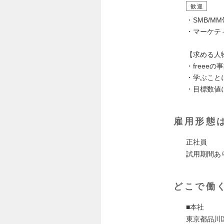
歓迎
・SMB/M
・マーケテ
【求める人
・free
・学ぶこと
・目標数値
雇用形態
正社員
試用期間あ
どこで働
■本社
東京都品川区