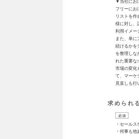
▼当社にお
フリーにお
リストを作
様に対し、
利用イメー
また、単に
続けるかを
を整理しな
れた重要な
市場の変化
て、マーケ
見直しも行
求められ
必須
・セールス
・何事も他