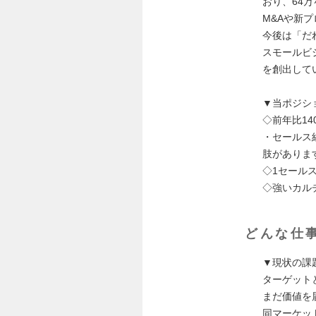
おり、64
M&Aや新
今後は「だ
スモールビ
を創出して
▼当ポジシ
◇前年比1
・セールス
肢がありま
◇1セール
◇強いカル
どんな仕
▼現状の課
ターゲット
まだ価値を
同マーケッ