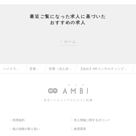
最近ご覧になった求人に基づいた
おすすめの求人
ホーム
ハイクラス
営業系
営業（法人向
【仙台】HRコンサルティング・
求人TOP
の転職
け）の転職
営業推進の求人情報
若手ハイキャリアのスカウト転職
利用規約
求人情報に関するポリシー
個人情報の取り扱い
推奨環境