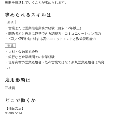
戦略を推進していくことが求められます。
求められるスキルは
必須
・営業または営業推進業務の経験（目安：2年以上）
・関係各所と円滑に連携できる調整力・コミュニケーション能力
・KGI／KPI達成に対する高いコミットメントと数値管理能力
歓迎
・人材・金融業界経験
・銀行など金融機関での営業経験
・無形商材の営業経験者（既存営業ではなく新規営業経験者は尚良
し）
雇用形態は
正社員
どこで働くか
【仙台支店】
〒980-0014