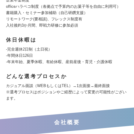
企業年金制度
officeハラペコ制度（各拠点で予算内のお菓子等を自由に利用可）
書籍購入・セミナー参加補助（自己研鑽支援）
リモートワーク(要相談)、フレックス制度有
入社後約3か月間、即戦力研修に参加必須
休日休暇は
-完全週休2日制（土日祝）
-年間休日126日
-年末年始、夏季休暇、有給休暇、産前産後・育児・介護休暇
どんな選考プロセスか
カジュアル面談（WEBもしくはTEL）→1次面接→最終面接
※選考プロセスはポジションやご経歴によって変更の可能性がござい
ます。
会社概要