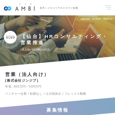
若手ハイキャリアのスカウト転職
掲載期間
26/08/05～26/08/18
【仙台】HRコンサルティング・
営業推進
求人No.WEXBU-0013
営業（法人向け）
株式会社ジンジブ
年収
400万円～599万円
ベンチャー企業
転勤なし
土日祝休み
フレックス勤務
募集情報