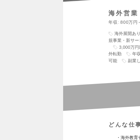
海外営業
年収
800万円
海外展開あ
規事業・新サー
3,000
外転勤
年収
可能
副業し
どんな仕
・海外教育