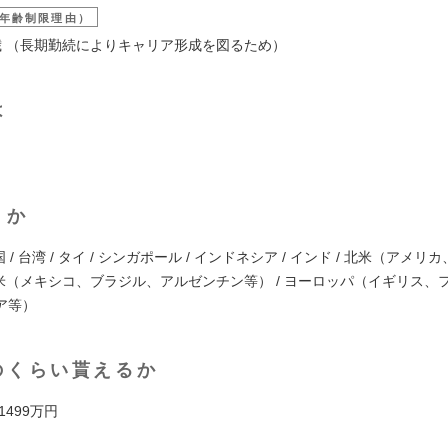
年齢制限理由）
9歳 （長期勤続によりキャリア形成を図るため）
は
くか
国 / 台湾 / タイ / シンガポール / インドネシア / インド / 北米（アメリ
中南米（メキシコ、ブラジル、アルゼンチン等） / ヨーロッパ（イギリス、
ア等）
のくらい貰えるか
 1499万円