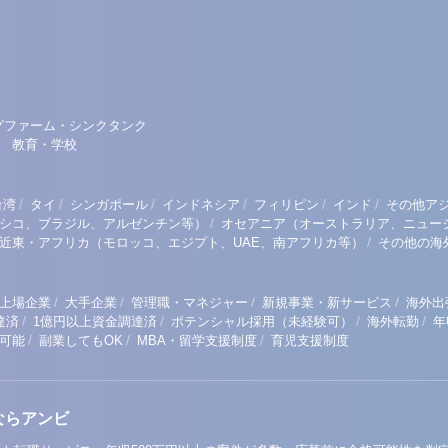
グファーム・シンクタンク
教育・学校
/
/
/
/
/
/
台湾
タイ
シンガポール
インドネシア
フィリピン
インド
その他ア
/
シコ、ブラジル、アルゼンチン等）
オセアニア（オーストラリア、ニュー
/
近東・アフリカ（モロッコ、エジプト、UAE、南アフリカ等）
その他の海
/
/
/
/
上場企業
大手企業
管理職・マネジャー
新規事業・新サービス
海外出
/
/
/
/
達済
1億円以上資金調達済
ポテンシャル採用（未経験可）
海外転勤
年
/
/
/
可能
副業してもOK
MBA・留学支援制度
育児支援制度
ならアンビ