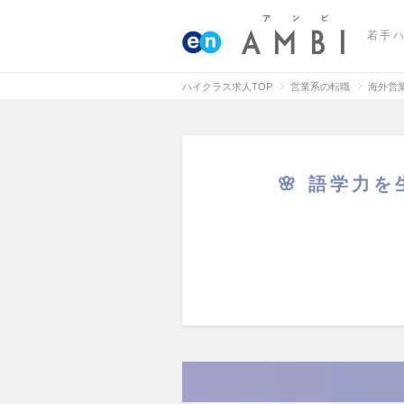
若手
ハイクラス求人TOP
営業系の転職
海外営
🌸 語学力