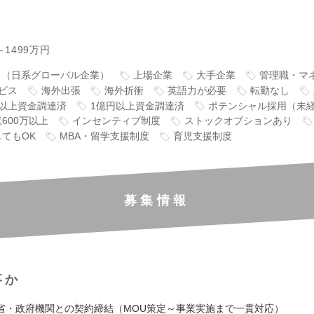
～1499万円
り（日系グローバル企業）
上場企業
大手企業
管理職・マ
ビス
海外出張
海外折衝
英語力が必要
転勤なし
万円以上資金調達済
1億円以上資金調達済
ポテンシャル採用（未
600万以上
インセンティブ制度
ストックオプションあり
てもOK
MBA・留学支援制度
育児支援制度
募集情報
事か
省・政府機関との契約締結（MOU策定～事業実施まで一貫対応）