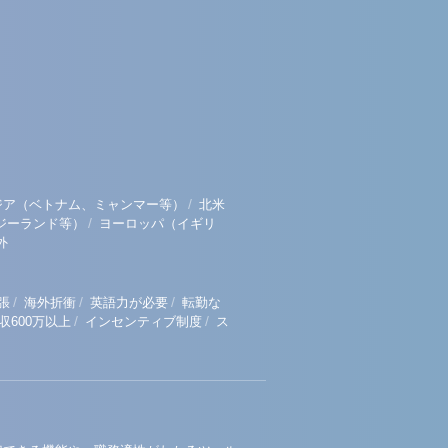
/
ジア（ベトナム、ミャンマー等）
北米
/
ジーランド等）
ヨーロッパ（イギリ
外
/
/
/
張
海外折衝
英語力が必要
転勤な
/
/
収600万以上
インセンティブ制度
ス