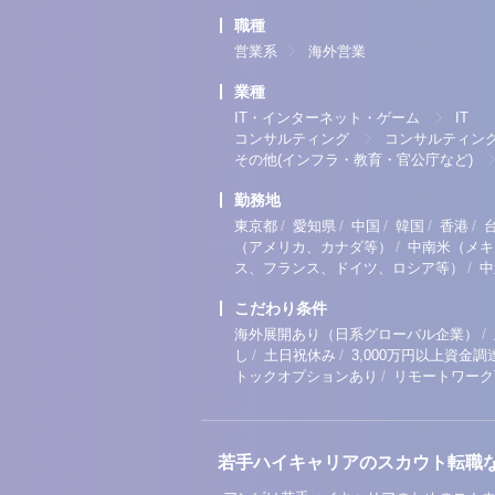
職種
営業系
海外営業
業種
IT・インターネット・ゲーム
IT
コンサルティング
コンサルティン
その他(インフラ・教育・官公庁など)
勤務地
/
/
/
/
/
東京都
愛知県
中国
韓国
香港
/
（アメリカ、カナダ等）
中南米（メキ
/
ス、フランス、ドイツ、ロシア等）
中
こだわり条件
/
海外展開あり（日系グローバル企業）
/
/
し
土日祝休み
3,000万円以上資金調
/
トックオプションあり
リモートワーク
若手ハイキャリアのスカウト転職