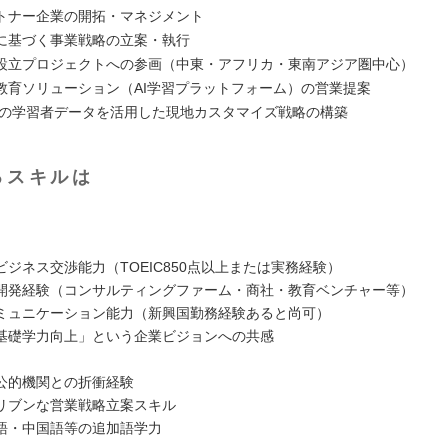
トナー企業の開拓・マネジメント
に基づく事業戦略の立案・執行
設立プロジェクトへの参画（中東・アフリカ・東南アジア圏中心）
教育ソリューション（AI学習プラットフォーム）の営業提案
万人の学習者データを活用した現地カスタマイズ戦略の構築
るスキルは
ジネス交渉能力（TOEIC850点以上または実務経験）
開発経験（コンサルティングファーム・商社・教育ベンチャー等）
ミュニケーション能力（新興国勤務経験あると尚可）
基礎学力向上」という企業ビジョンへの共感
公的機関との折衝経験
リブンな営業戦略立案スキル
語・中国語等の追加語学力