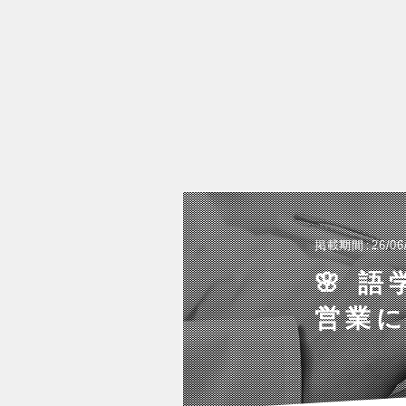
掲載期間
26/06
🌸 
営業に