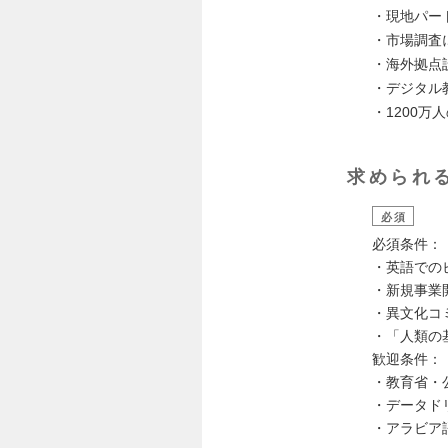
・現地パー
・市場調査
・海外拠点
・デジタル
・1200
求められ
必須
必須条件：
・英語でのビ
・新規事業
・異文化コ
・「人類の
歓迎条件：
・教育省・
・データド
・アラビア