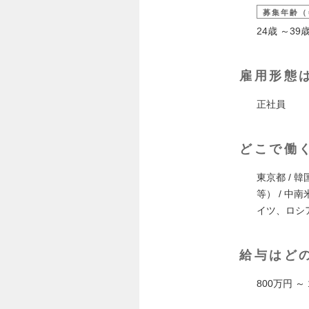
募集年齢（
24歳 ～3
雇用形態
正社員
どこで働
東京都 / 韓
等） / 
イツ、ロシ
給与はど
800万円 ～