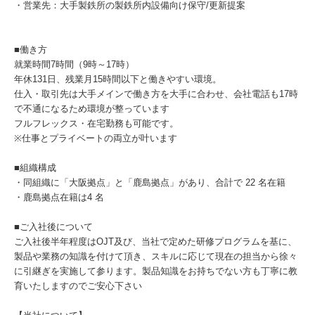
・営業先：大手製鉄所の製鉄所内設備向け保守/更新提案
■働き方
就業時間7時間（9時～17時）
年休131日、残業月15時間以下と働きやすい環境。
仕入・取引先は大手メインで働き方を大手に合わせ、会社電話も17時
で不通になるため環境が整っています
フルフレックス・在宅勤務も可能です。
※仕事とプライベートの両立が叶います
■組織構成
・同組織に「大阪拠点」と「鹿島拠点」があり、合計で 22 名在籍
・鹿島拠点在籍は4 名
■ご入社後について
ご入社後半年程度はOJT及び、当社で定めた研修プログラムを基に、
製品や業務の知識を付けて頂き、スキルに応じて現在の担当から徐々
に引継ぎを実施して参ります。製品知識をお持ちでない方も丁寧に教
育いたしますのでご安心下さい