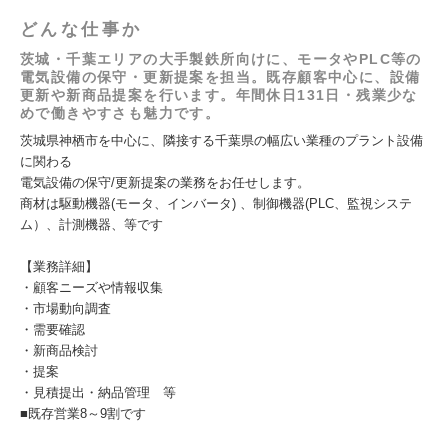
どんな仕事か
茨城・千葉エリアの大手製鉄所向けに、モータやPLC等の
電気設備の保守・更新提案を担当。既存顧客中心に、設備
更新や新商品提案を行います。年間休日131日・残業少な
めで働きやすさも魅力です。
茨城県神栖市を中心に、隣接する千葉県の幅広い業種のプラント設備
に関わる
電気設備の保守/更新提案の業務をお任せします。
商材は駆動機器(モータ、インバータ) 、制御機器(PLC、監視システ
ム）、計測機器、等です
【業務詳細】
・顧客ニーズや情報収集
・市場動向調査
・需要確認
・新商品検討
・提案
・見積提出・納品管理 等
■既存営業8～9割です