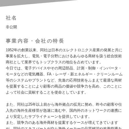
社名
非公開
事業内容・会社の特長
1952年の創業以来、同社は日本のエレクトロニクス産業の発展と共に
事業を拡大し、電気・電子分野におけるあらゆる商材を扱う総合技術
商社として業界でもトップクラスの地位を占めています。
今日では、電子デバイスやその周辺部品、計測・制御・インバータ・
モータなどの電気機器、FA・レーザ・新エネルギー・クリーンルーム
等のシステムやプラントなど、先進の応用技術をふまえて最適な商材
を提案することにより顧客の商品の価値や競争力を高め、このことに
よって社会に貢献することを使命としています。
また、同社は25年以上前から海外拠点の拡充に努め、昨今の顧客や仕
入先の海外生産移管が急速に進む中、国内外のネットワークの連携に
より安定したサプライチェーンを提供しています。
また、競争力のある海外商材を提案するケースが増えてきています
が、同社のエキスパートが自ら海外メーカーの品質確認や改善指導を