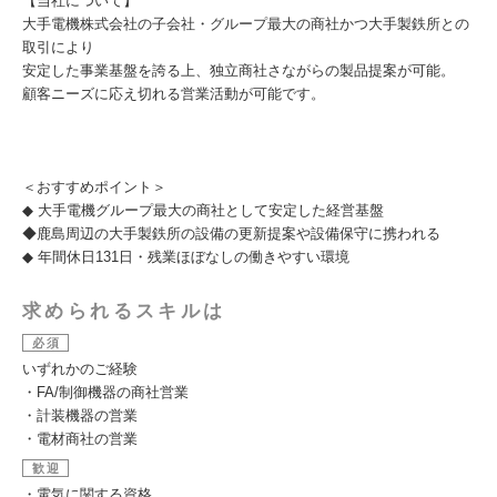
【当社について】
大手電機株式会社の子会社・グループ最大の商社かつ大手製鉄所との
取引により
安定した事業基盤を誇る上、独立商社さながらの製品提案が可能。
顧客ニーズに応え切れる営業活動が可能です。
＜おすすめポイント＞
◆ 大手電機グループ最大の商社として安定した経営基盤
◆鹿島周辺の大手製鉄所の設備の更新提案や設備保守に携われる
◆ 年間休日131日・残業ほぼなしの働きやすい環境
求められるスキルは
必須
いずれかのご経験
・FA/制御機器の商社営業
・計装機器の営業
・電材商社の営業
歓迎
・電気に関する資格