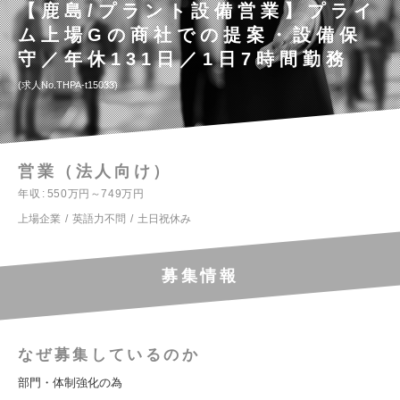
【鹿島/プラント設備営業】プライ
ム上場Gの商社での提案・設備保
守／年休131日／1日7時間勤務
求人No.THPA-t15033
営業（法人向け）
年収
550万円～749万円
上場企業
英語力不問
土日祝休み
募集情報
なぜ募集しているのか
部門・体制強化の為