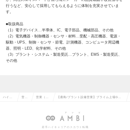
行うなど、安心して採用してもらえるように体制を充実させていま
す。
■取扱商品
（1）電子デバイス…半導体、IC、電子部品、機械部品、その他
（2）電気機器・制御機器・センサ・材料…受配・高圧機器、電源・
駆動・UPS、制御・センサ・節電、計測機器、コンピュータ周辺機
器、照明・LED、化学材料、その他
（3）プラント・システム・製造受託…プラント、EMS・製造受託、
その他
ハイク
営業
営業（法
【鹿島/プラント設備営業】プライム上場Gの
ラス求
系の
人向け）
商社での提案・設備保守／年休131日／1日7
人TOP
転職
の転職
時間勤務の求人情報
若手ハイキャリアのスカウト転職