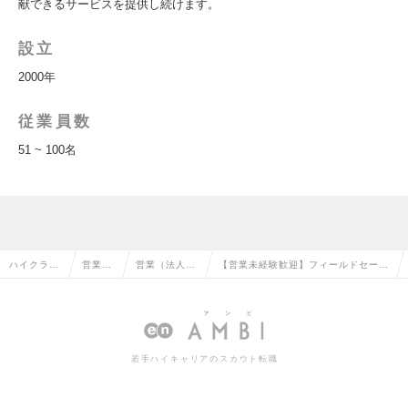
献できるサービスを提供し続けます。
設立
2000年
従業員数
51 ~ 100名
ハイクラス
営業系
営業（法人向
【営業未経験歓迎】フィールドセール
求人TOP
の転職
け）の転職
ス 医療業界×ITの求人情報
若手ハイキャリアのスカウト転職