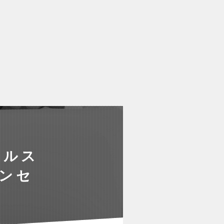
ールス
インセ