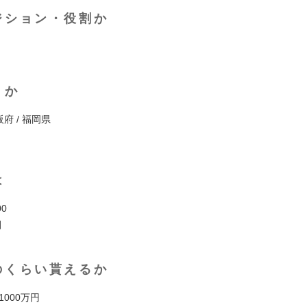
ジション・役割か
くか
阪府 / 福岡県
は
00
間
のくらい貰えるか
 1000万円