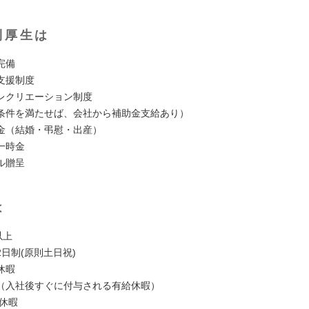
利厚生は
険完備
得支援制度
レクリエーション制度
件を満たせば、会社から補助金支給あり）
舞金（結婚・弔慰・出産）
一時金
ル贈呈
は
以上
日制(原則土日祝)
休暇
（入社後すぐに付与される有給休暇）
季休暇