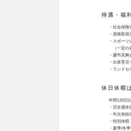
待遇・福
・社会保
・資格取
・スポーツ
（一定の条
・慶弔見
・出産育児
・ランドセ
休日休暇
年間120日
・完全週休2
・年次有給
・特別休暇
・夏季/冬