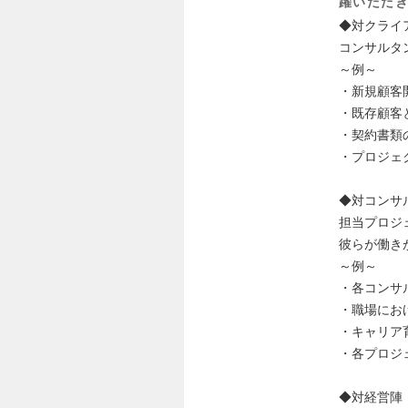
躍いただ
◆対クライ
コンサルタ
～例～
・新規顧客
・既存顧客
・契約書類
・プロジェ
◆対コンサ
担当プロジ
彼らが働き
～例～
・各コンサ
・職場にお
・キャリア
・各プロジ
◆対経営陣