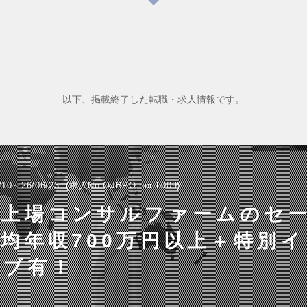
以下、掲載終了した転職・求人情報です。
/10～26/06/23
求人No.OJBPO-north009
手上場コンサルファームのセ
均年収700万円以上＋特別
ィブ有！