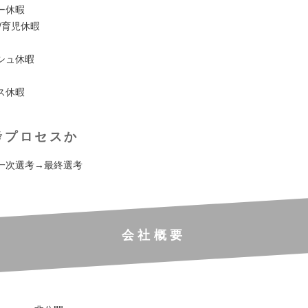
ー休暇
/育児休暇
シュ休暇
ス休暇
考プロセスか
一次選考→最終選考
会社概要