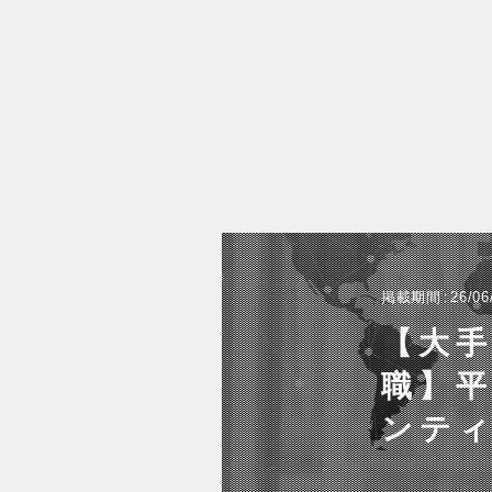
掲載期間
26/06
【大
職】平
ンテ