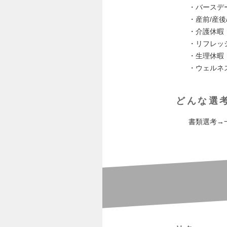
・バースデ
・産前/産後
・介護休暇
・リフレッ
・生理休暇
・ウェルネ
どんな選
書類選考→