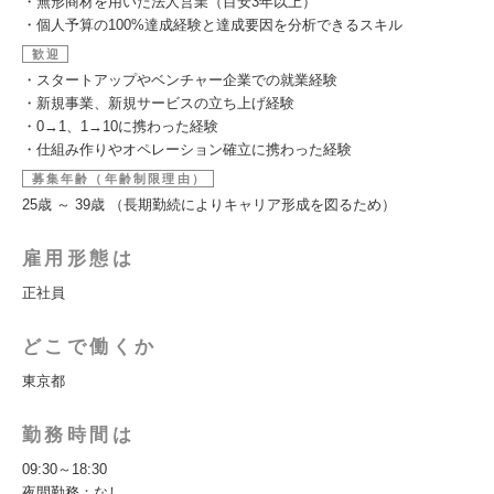
・無形商材を用いた法人営業（目安3年以上）
・個人予算の100%達成経験と達成要因を分析できるスキル
歓迎
・スタートアップやベンチャー企業での就業経験
・新規事業、新規サービスの立ち上げ経験
・0→1、1→10に携わった経験
・仕組み作りやオペレーション確立に携わった経験
募集年齢（年齢制限理由）
25歳 ～ 39歳 （長期勤続によりキャリア形成を図るため）
雇用形態は
正社員
どこで働くか
東京都
勤務時間は
09:30～18:30
夜間勤務：なし