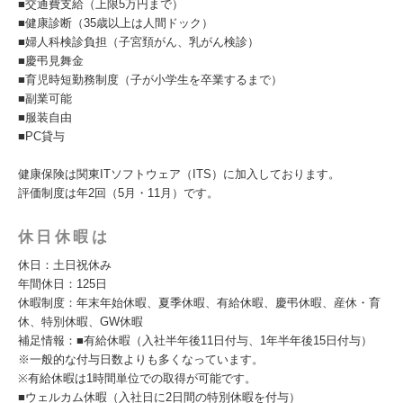
■交通費支給（上限5万円まで）
■健康診断（35歳以上は人間ドック）
■婦人科検診負担（子宮頚がん、乳がん検診）
■慶弔見舞金
■育児時短勤務制度（子が小学生を卒業するまで）
■副業可能
■服装自由
■PC貸与
健康保険は関東ITソフトウェア（ITS）に加入しております。
評価制度は年2回（5月・11月）です。
休日休暇は
休日：土日祝休み
年間休日：125日
休暇制度：年末年始休暇、夏季休暇、有給休暇、慶弔休暇、産休・育
休、特別休暇、GW休暇
補足情報：■有給休暇（入社半年後11日付与、1年半年後15日付与）
※一般的な付与日数よりも多くなっています。
※有給休暇は1時間単位での取得が可能です。
■ウェルカム休暇（入社日に2日間の特別休暇を付与）