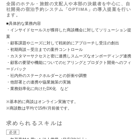
全国のホテル・旅館の支配人や本部の決裁者を中心に、自
社開発の宿泊予約システム「OPTIMA」の導入提案を行い
ます。
■具体的な業務内容
・インサイドセールスが獲得した商談機会に対してソリューション提
案
・顧客課題やニーズに対して戦術的にアプローチし受注の創出
・初期商談～受注までの案件コントロール
・カスタマーサクセスと密に連携しスムーズなオンボーディング連携
・顧客の要望や機能についてのヒアリングとプロダクト開発へのフィ
ードバック
・社内外のステークホルダーとの折衝や調整
・他部署との連携や協業施策の実施
・業務効率化に向けたDX化 など
※基本的に商談はオンライン実施です。
※商談数は平均で15件/月前後です。
求められるスキルは
必須