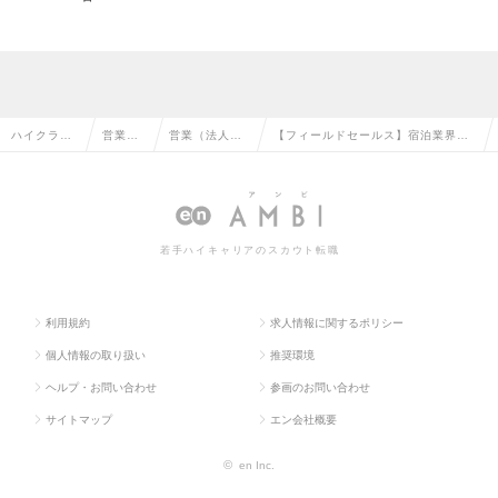
ハイクラス
営業系
営業（法人向
【フィールドセールス】宿泊業界×
求人TOP
の転職
け）の転職
自社プロダクトの求人情報
若手ハイキャリアのスカウト転職
利用規約
求人情報に関するポリシー
個人情報の取り扱い
推奨環境
ヘルプ・お問い合わせ
参画のお問い合わせ
サイトマップ
エン会社概要
©
en Inc.