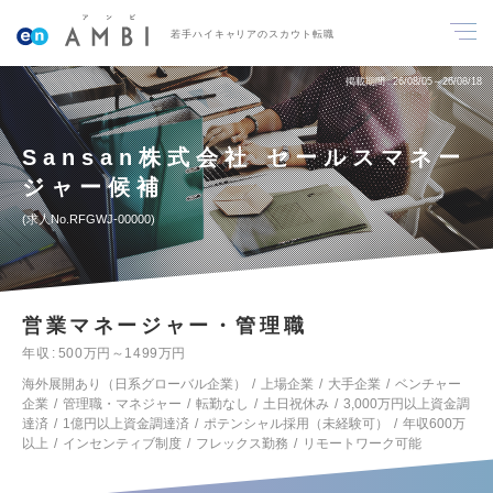
若手ハイキャリアのスカウト転職
掲載期間
26/08/05～26/08/18
Sansan株式会社 セールスマネー
ジャー候補
求人No.RFGWJ-00000
営業マネージャー・管理職
年収
500万円～1499万円
海外展開あり（日系グローバル企業）
上場企業
大手企業
ベンチャー
企業
管理職・マネジャー
転勤なし
土日祝休み
3,000万円以上資金調
達済
1億円以上資金調達済
ポテンシャル採用（未経験可）
年収600万
以上
インセンティブ制度
フレックス勤務
リモートワーク可能