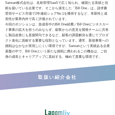
Sansan株式会社は、名刺管理SaaSで広く知られ、確固たる実績と信
頼を築いている企業です。そこから派生した「Bill One」は、請求書
受領サービス市場で2年連続シェアNo.1を獲得するなど、革新性と成
長性が業界内外で高く評価されています。
今回のポジションは、急成長中のBill One経費／Bill Oneビジネスカー
ド事業の拡大を担うのみならず、顧客からの意見を開発チームに共有
し製品改善にも直接関与できるなど、顧客の課題解決を通じてプロダ
クト進化に貢献する重要な役割となっています。通常、新規事業への
挑戦はなかなか実現しにくい環境ですが、Sansanという実績ある企業
基盤の中で、Bill Oneという新たな挑戦に携われるこの機会は、ご自
身の成長とキャリアアップに直結する、極めて貴重な環境です。
取扱い紹介会社