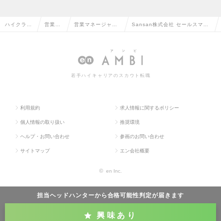
ハイクラス
営業系
営業マネージャ
Sansan株式会社 セールスマネ
求人TOP
の転職
ー・管理職の転職
ージャー候補の求人情報
若手ハイキャリアのスカウト転職
利用規約
求人情報に関するポリシー
個人情報の取り扱い
推奨環境
ヘルプ・お問い合わせ
参画のお問い合わせ
サイトマップ
エン会社概要
©
en Inc.
担当ヘッドハンターから
合格可能性判定
が届きます
興味あり