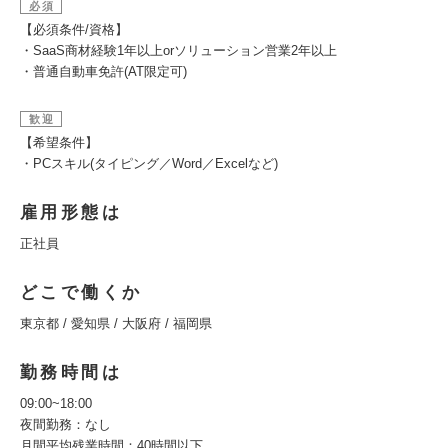
必須
【必須条件/資格】
・SaaS商材経験1年以上orソリューション営業2年以上
・普通自動車免許(AT限定可)
歓迎
【希望条件】
・PCスキル(タイピング／Word／Excelなど)
雇用形態は
正社員
どこで働くか
東京都 / 愛知県 / 大阪府 / 福岡県
勤務時間は
09:00~18:00
夜間勤務：なし
月間平均残業時間：40時間以下