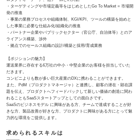
・ターゲティングや市場定義等をはじめとしたGo To Market = 市場開
発の推進
・事業の業務プロセスや組織体制、KGI/KPI、ツールの構築を始めと
した事業に必要な仕組み化/組織化の推進
・パートナー企業やパブリックセクター（官公庁、自治体等）とのア
ライアンス構築、渉外
・拠点でのセールス組織の設計/構築と採用/育成業務
【ポジションの魅力】
運送業界に存在する6万社の中小・中堅企業のお客様を担当していた
だきます。
コンビニよりも数が多い巨大産業のDXに携わることができます。
また、PdM（プロダクトマネージャ）と連携し、顧客の潜在・顕在課
題を伝え、プロダクトへフィードバックして新しい価値の創造に関わ
れることもSaaSスタートアップとしての面白さです。
SaaSのビジネスモデル に興味がある方、チームで達成することが好
きな方、製品改善が好きな方、プロダクトに興味がある方にとって魅
力的な環境をご提供します。
求められるスキルは