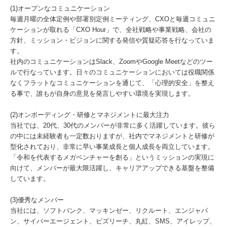
(1)オープンなコミュニケーション
毎週月曜の全体定例や部署別定例ミーティング、CXOと毎週コミュニ
ケーションが取れる「CXO Hour」で、全社戦略や事業戦略、会社の
方針、ミッション・ビジョンに関する発信や質疑応答を行なっていま
す。
社内のコミュニケーションはSlack、ZoomやGoogle Meetなどのツー
ルで行なっています。日々のコミュニケーションにおいては役職関係
なくフラットなコミュニケーションを通じて、「心理的安全」を整え
る事で、誰もが自身の意見を発言しやすい環境を実現します。
(2)オンボーディング・研修とマネジメントに最大注力
当社では、20代、30代のメンバーが非常に多く活躍しています。彼ら
の中には未経験者も一定数おりますが、社内でマネジメントと研修が
型化されており、非常に早い事業成長と個人成長を両立しています。
「令和を代表するメガベンチャーを創る」というミッションの実現に
向けて、メンバーが最大限活躍し、キャリアアップできる基盤を整備
しています。
(3)優秀なメンバー
当社には、ソフトバンク、マッキンゼー、リクルート、エンジャパ
ン、サイバーエージェント、ビズリーチ、丸紅、SMS、アイレップ、