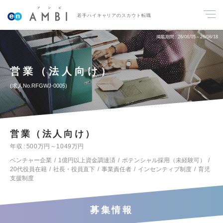
若手ハイキャリアのスカウト転職
掲載期間
26/08/05～26/08/18
営業（法人向け）
求人No.RFGWJ-0005
営業（法人向け）
年収
500万円～1049万円
ベンチャー企業
1億円以上資金調達済
ポテンシャル採用（未経験可）
20代役員在籍
社長・役員直下
事業責任者
インセンティブ制度
育児
支援制度
募集情報