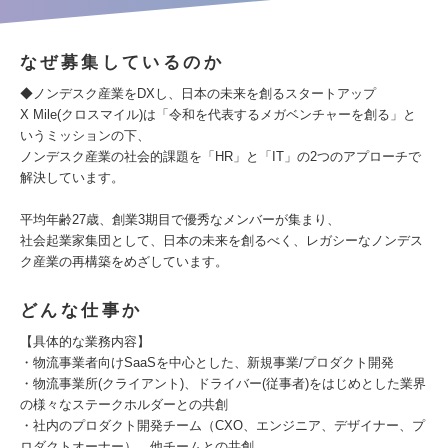
なぜ募集しているのか
◆ノンデスク産業をDXし、日本の未来を創るスタートアップ
X Mile(クロスマイル)は「令和を代表するメガベンチャーを創る」と
いうミッションの下、
ノンデスク産業の社会的課題を「HR」と「IT」の2つのアプローチで
解決しています。
平均年齢27歳、創業3期目で優秀なメンバーが集まり、
社会起業家集団として、日本の未来を創るべく、レガシーなノンデス
ク産業の再構築をめざしています。
どんな仕事か
【具体的な業務内容】
・物流事業者向けSaaSを中心とした、新規事業/プロダクト開発
・物流事業所(クライアント)、ドライバー(従事者)をはじめとした業界
の様々なステークホルダーとの共創
・社内のプロダクト開発チーム（CXO、エンジニア、デザイナー、プ
ロダクトオーナー）、他チームとの共創