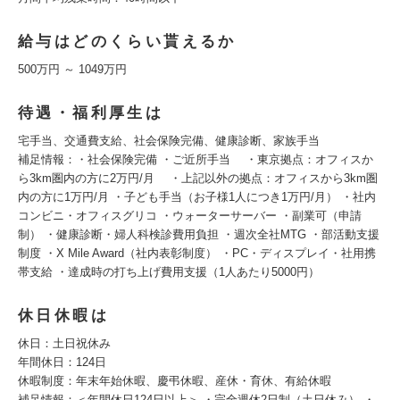
給与はどのくらい貰えるか
500万円 ～ 1049万円
待遇・福利厚生は
宅手当、交通費支給、社会保険完備、健康診断、家族手当
補足情報：・社会保険完備 ・ご近所手当 ・東京拠点：オフィスか
ら3km圏内の方に2万円/月 ・上記以外の拠点：オフィスから3km圏
内の方に1万円/月 ・子ども手当（お子様1人につき1万円/月） ・社内
コンビニ・オフィスグリコ ・ウォーターサーバー ・副業可（申請
制） ・健康診断・婦人科検診費用負担 ・週次全社MTG ・部活動支援
制度 ・X Mile Award（社内表彰制度） ・PC・ディスプレイ・社用携
帯支給 ・達成時の打ち上げ費用支援（1人あたり5000円）
休日休暇は
休日：土日祝休み
年間休日：124日
休暇制度：年末年始休暇、慶弔休暇、産休・育休、有給休暇
補足情報：＜年間休日124日以上＞ ・完全週休2日制（土日休み） ・