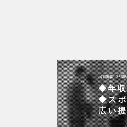
掲載期間
26/06
◆年収
◆スポ
広い提