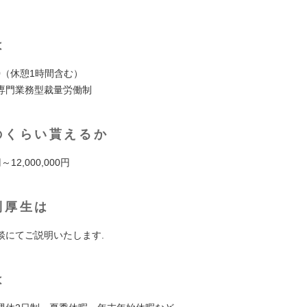
は
9:00（休憩1時間含む）
専門業務型裁量労働制
のくらい貰えるか
円～12,000,000円
利厚生は
談にてご説明いたします.
は