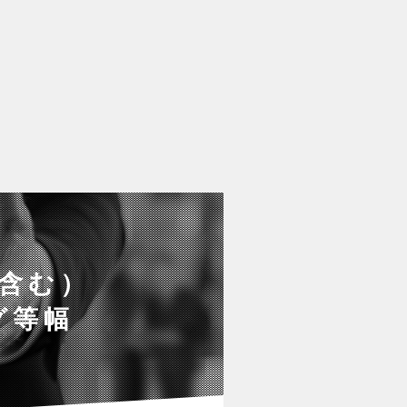
を含む）
グ等幅