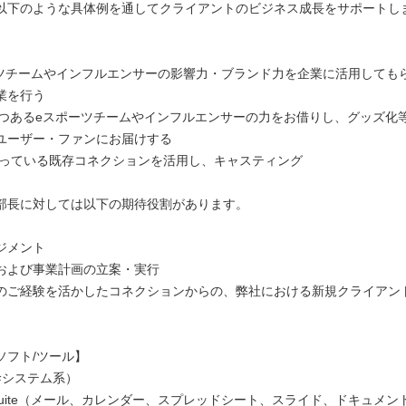
以下のような具体例を通してクライアントのビジネス成長をサポートし
ポーツチームやインフルエンサーの影響力・ブランド力を企業に活用しても
業を行う
化しつつあるeスポーツチームやインフルエンサーの力をお借りし、グッズ化
ユーザー・ファンにお届けする
が持っている既存コネクションを活用し、キャスティング
部長に対しては以下の期待役割があります。
ジメント
および事業計画の立案・実行
のご経験を活かしたコネクションからの、弊社における新規クライアン
ソフト/ツール】
幹システム系）
e Suite（メール、カレンダー、スプレッドシート、スライド、ドキュメン