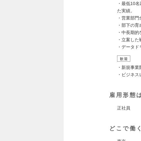
・最低10
た実績。
・営業部門
・部下の育
・中長期的
・立案した
・データド
歓迎
・新規事業
・ビジネス
雇用形態
正社員
どこで働