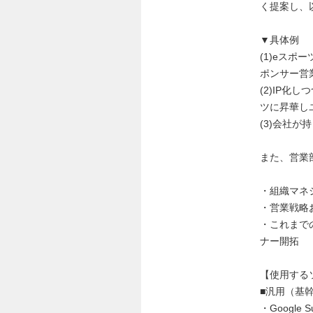
く提案し、
▼具体例
(1)eス
ポンサー営
(2)IP
ツに昇華し
(3)会社
また、営業
・組織マネ
・営業戦略
・これまで
ナー開拓
【使用する
■汎用（基
・Googl