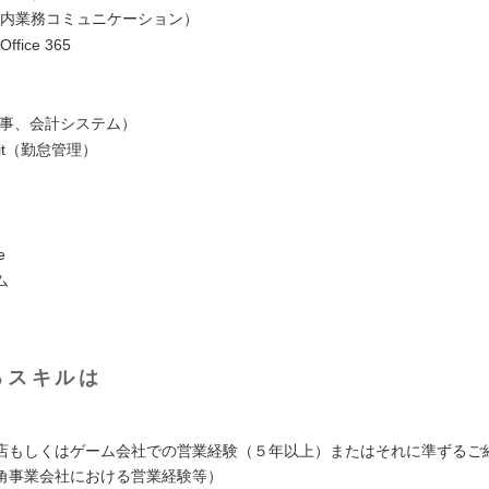
（社内業務コミュニケーション）
Office 365
（人事、会計システム）
irit（勤怠管理）
e
ム
るスキルは
店もしくはゲーム会社での営業経験（５年以上）またはそれに準ずるご
角事業会社における営業経験等）