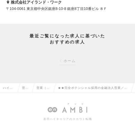
株式会社アイランド・ワーク
〒104-0061 東京都中央区銀座8-10-8 銀座8丁目10番ビル ８Ｆ
最近ご覧になった求人に基づいた
おすすめの求人
ホーム
ハイク
営業
営業（法
★★完全ポテンシャル採用の金融法人営業／TO
ラス求
系の
人向け）
EIC800点のスキルを持つあなた！／億単位の
人TOP
転職
の転職
取引の仕事の求人情報
若手ハイキャリアのスカウト転職