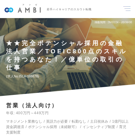
若手ハイキャリアのスカウト転職
掲載期間
26/07/24～26/08/06
★★完全ポテンシャル採用の金融
法人営業／TOEIC800点のスキル
を持つあなた！／億単位の取引の
仕事
求人No.ISLA-166678
営業（法人向け）
年収
400万円～449万円
マネジメント業務なし
英語力が必要
転勤なし
土日祝休み
1億円以上
資金調達済
ポテンシャル採用（未経験可）
インセンティブ制度
育児
支援制度