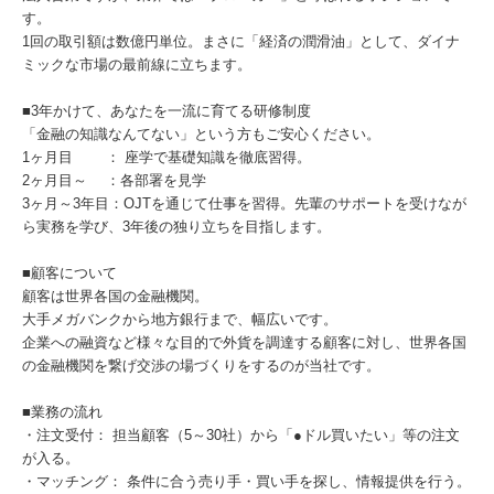
す。
1回の取引額は数億円単位。まさに「経済の潤滑油」として、ダイナ
ミックな市場の最前線に立ちます。
■3年かけて、あなたを一流に育てる研修制度
「金融の知識なんてない」という方もご安心ください。
1ヶ月目 ： 座学で基礎知識を徹底習得。
2ヶ月目～ ：各部署を見学
3ヶ月～3年目：OJTを通じて仕事を習得。先輩のサポートを受けなが
ら実務を学び、3年後の独り立ちを目指します。
■顧客について
顧客は世界各国の金融機関。
大手メガバンクから地方銀行まで、幅広いです。
企業への融資など様々な目的で外貨を調達する顧客に対し、世界各国
の金融機関を繋げ交渉の場づくりをするのが当社です。
■業務の流れ
・注文受付： 担当顧客（5～30社）から「●ドル買いたい」等の注文
が入る。
・マッチング： 条件に合う売り手・買い手を探し、情報提供を行う。