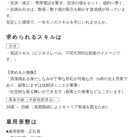
・交渉・成立： 専用電話を繋ぎ、交渉の場をセット。成約へ導く。
一歩踏み出せば、数億～数十億の取引を動かす達成感が待っていま
す。
安定した環境で、一生モノのスキルを手にいれませんか。
求められるスキルは
必須
・英語スキル（ビジネスレベル。TOEIC800点前後のイメージで
す。）
【求める人物像】
・清潔感ある身だしなみや丁寧な対応が可能な方（toBの法人営業で
あり、顧客にまずは信頼頂くことが重要）
・社交的な振る舞いができる方（顧客との食事などもございます）
募集年齢（年齢制限理由）
24歳 ～ 29歳 （長期勤続によりキャリア形成を図るため）
雇用形態は
■雇用形態：正社員