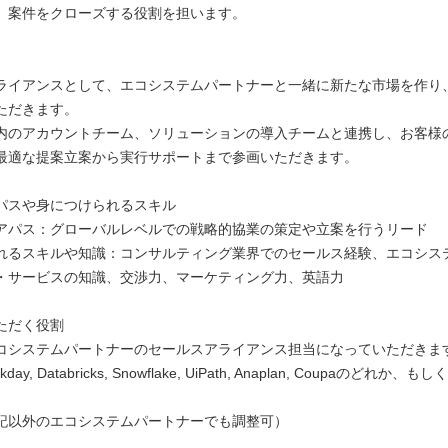
、案件をクローズする役割を担います。
ライアンスとして、エコシステムパートナーと一緒に新たな市場を作り
ただきます。
内のアカウントチーム、ソリューションの導入チームと連携し、お客様
最適な提案立案から実行サポートまで参画いただきます。
パスや身につけられるスキル
アパス：グローバルレベルでの戦略的協業の策定や立案を行うリード
れるスキルや知識：コンサルティング業界でのセールス経験、エコシス
・サービスの知識、交渉力、マーケティング力、英語力
ただく役割
コシステムパートナーのセールスアライアンス担当になっていただきま
orkday, Databricks, Snowflake, UiPath, Anaplan, Coupaのどれか
記以外のエコシステムパートナーでも調整可）