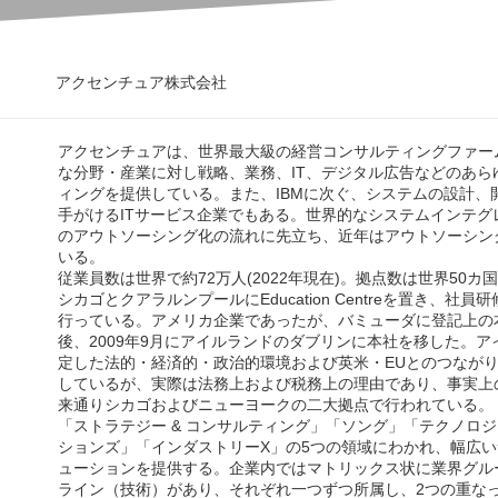
アクセンチュア株式会社
アクセンチュアは、世界最大級の経営コンサルティングファー
な分野・産業に対し戦略、業務、IT、デジタル広告などのあら
ィングを提供している。また、IBMに次ぐ、システムの設計、
手がけるITサービス企業でもある。世界的なシステムインテグ
のアウトソーシング化の流れに先立ち、近年はアウトソーシン
いる。
従業員数は世界で約72万人(2022年現在)。拠点数は世界50カ国
シカゴとクアラルンプールにEducation Centreを置き、社
行っている。アメリカ企業であったが、バミューダに登記上の
後、2009年9月にアイルランドのダブリンに本社を移した。ア
定した法的・経済的・政治的環境および英米・EUとのつなが
しているが、実際は法務上および税務上の理由であり、事実上
来通りシカゴおよびニューヨークの二大拠点で行われている。
「ストラテジー & コンサルティング」「ソング」「テクノロ
ションズ」「インダストリーX」の5つの領域にわかれ、幅広
ューションを提供する。企業内ではマトリックス状に業界グル
ライン（技術）があり、それぞれ一つずつ所属し、2つの重な