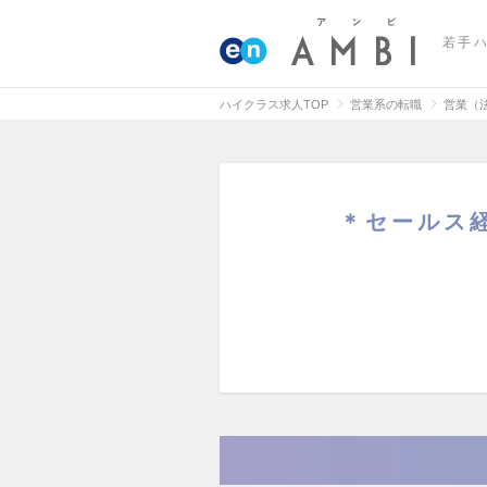
若手
ハイクラス求人TOP
営業系の転職
営業（
＊セールス