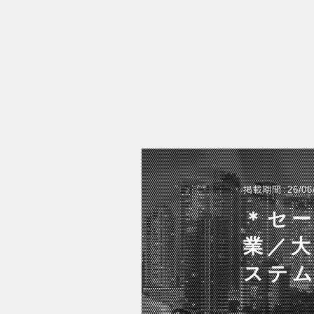
掲載期間
26/06
＊セ
業／大
ステ