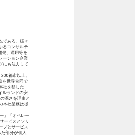
ムである。様々
ゆるコンサルテ
開発、運用等を
レーション企業
グにも注力して
 200都市以上。
員研修を世界合同で
本社を移した
イルランドの安
りの深さを理由と
の本社業務は従
ジー」「オペレー
いサービスとソリ
ープとサービス
った部分が個人