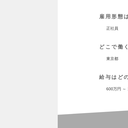
雇用形態
正社員
どこで働
東京都
給与はど
600万円 ～