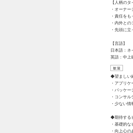
【人柄のタ
・オーナー
・責任をも
・内外との
・先頭に立
【言語】
日本語：ネ
英語：中上
歓迎
◆望ましい
・アプリケ
・パッケー
・コンサル
・少ない情
◆期待する
・基礎的な
・向上心の