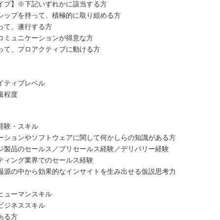
イプ】※下記いずれかに該当する方
シップを持って、積極的に取り組める方
って、遂行する方
コミュニケーションが得意な方
って、プロアクティブに動ける方
イティブレベル
級程度
経験・スキル
ーションやソフトウェアに関して何かしらの知識がある方
ジ製品のセールス／プリセールス経験／デリバリー経験
ティング業界でのセールス経験
報源の中から効果的なインサイトを生み出せる仮説思考力
ヒューマンスキル
ビジネススキル
ある方