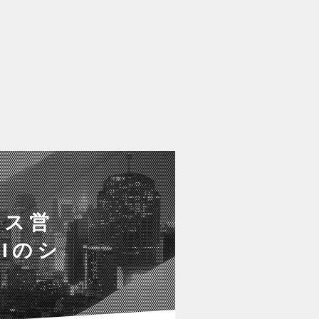
ンス営
Iのシ