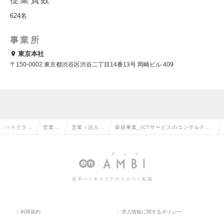
従業員数
624名
事業所
東京本社
〒150-0002 東京都渋谷区渋谷二丁目14番13号 岡崎ビル 409
ハイクラス
営業系
営業（法人向
新規事業_ICTサービスのコンサルティ
求人TOP
の転職
け）の転職
ングセールス(東京勤務)の求人情報
若手ハイキャリアのスカウト転職
利用規約
求人情報に関するポリシー