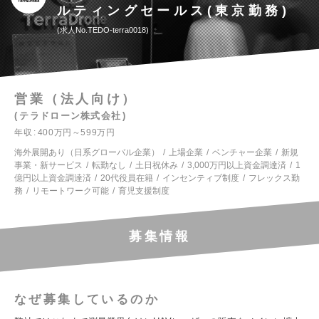
ルティングセールス(東京勤務)
求人No.TEDO-terra0018
営業（法人向け）
テラドローン株式会社
年収
400万円～599万円
海外展開あり（日系グローバル企業）
上場企業
ベンチャー企業
新規
事業・新サービス
転勤なし
土日祝休み
3,000万円以上資金調達済
1
億円以上資金調達済
20代役員在籍
インセンティブ制度
フレックス勤
務
リモートワーク可能
育児支援制度
募集情報
なぜ募集しているのか