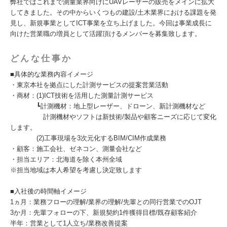
弊社ではこれまで測量業界向けにUAVレーザーの販売をメインに拡大
してきました。その中からいくつもの建設/土木業界における課題を発
見し、新規事業としてICT事業を立ち上げました。今回は事業成長に
向けた営業職の増員として活躍頂けるメンバーを募集致します。
どんな仕事か
■具体的な業務内容イメージ
・東京本社を拠点にした計測サービスの提案営業活動
・商材：(1)ICT技術を活用した測量計測サービス
┗計測機材：地上型レーザー、ドローン、新計測機材など
計測機材やソフトは新技術/製品や顧客ニーズに応じて変化
します。
(2)工事現場を3次元化するBIM/CIM作成業務
・顧客：施工会社、ゼネコン、測量会社など
・担当エリア：北海道を除く本州全域
※担当地域は本人希望を考慮し決定致します
■入社後の時間軸イメージ
1ヵ月：業務フローの理解/業界の理解/先輩との同行営業でのOJT
3か月：先輩フォローの下、新規契約1件獲得目標/既存顧客紹介
半年：営業として1人立ち/業務改善提案