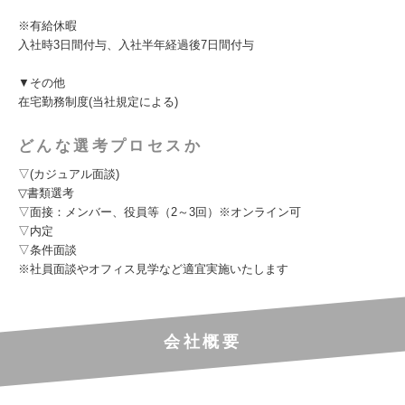
※有給休暇
入社時3日間付与、入社半年経過後7日間付与
▼その他
在宅勤務制度(当社規定による)
どんな選考プロセスか
▽(カジュアル面談)
▽書類選考
▽面接：メンバー、役員等（2～3回）※オンライン可
▽内定
▽条件面談
※社員面談やオフィス見学など適宜実施いたします
会社概要