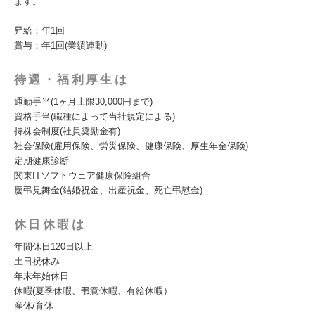
ます。
昇給：年1回
賞与：年1回(業績連動)
待遇・福利厚生は
通勤手当(1ヶ月上限30,000円まで)
資格手当(職種によって当社規定による)
持株会制度(社員奨励金有)
社会保険(雇用保険、労災保険、健康保険、厚生年金保険)
定期健康診断
関東ITソフトウェア健康保険組合
慶弔見舞金(結婚祝金、出産祝金、死亡弔慰金)
休日休暇は
年間休日120日以上
土日祝休み
年末年始休日
休暇(夏季休暇、弔意休暇、有給休暇）
産休/育休