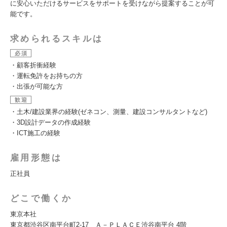
に安心いただけるサービスをサポートを受けながら提案することが可
能です。
求められるスキルは
必須
・顧客折衝経験
・運転免許をお持ちの方
・出張が可能な方
歓迎
・土木/建設業界の経験(ゼネコン、測量、建設コンサルタントなど)
・3D設計データの作成経験
・ICT施工の経験
雇用形態は
正社員
どこで働くか
東京本社
東京都渋谷区南平台町2-17 Ａ－ＰＬＡＣＥ渋谷南平台 4階