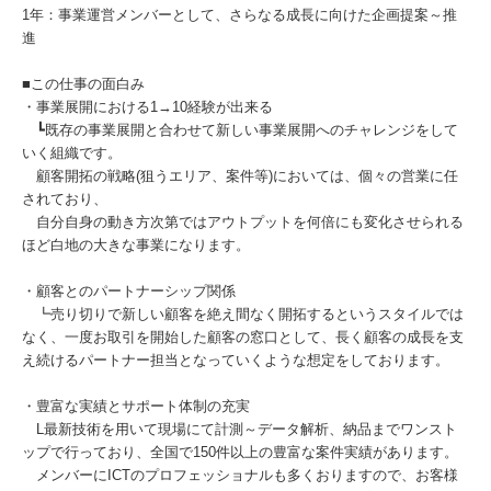
1年：事業運営メンバーとして、さらなる成長に向けた企画提案～推
進
■この仕事の面白み
・事業展開における1→10経験が出来る
┗既存の事業展開と合わせて新しい事業展開へのチャレンジをして
いく組織です。
顧客開拓の戦略(狙うエリア、案件等)においては、個々の営業に任
されており、
自分自身の動き方次第ではアウトプットを何倍にも変化させられる
ほど白地の大きな事業になります。
・顧客とのパートナーシップ関係
┗売り切りで新しい顧客を絶え間なく開拓するというスタイルでは
なく、一度お取引を開始した顧客の窓口として、長く顧客の成長を支
え続けるパートナー担当となっていくような想定をしております。
・豊富な実績とサポート体制の充実
L最新技術を用いて現場にて計測～データ解析、納品までワンスト
ップで行っており、全国で150件以上の豊富な案件実績があります。
メンバーにICTのプロフェッショナルも多くおりますので、お客様