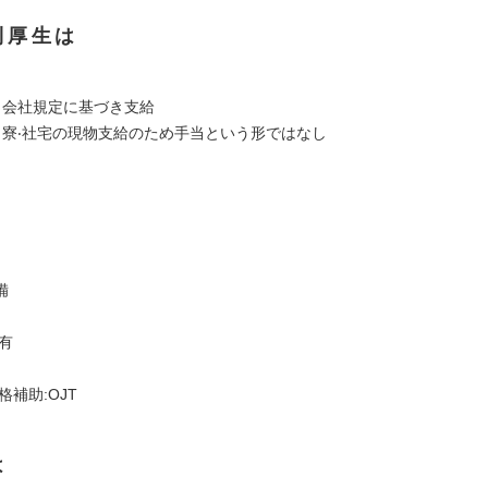
利厚生は
】
有 会社規定に基づき支給
無 寮‧社宅の現物支給のため手当という形ではなし
備
有
格補助:OJT
は