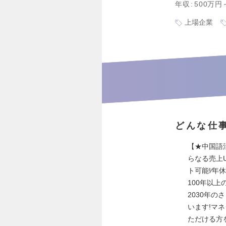
年収
500万円
上場企業
どんな仕
【★中国語
らなる売上U
ト可能!∕年
100年以
2030年
います!マ
ただける方