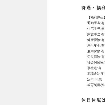
待遇・福
【福利厚生
通勤手当:
住宅手当:
家族手当:有
健康保険:有
厚生年金:有
雇用保険:有
労災保険:有
社会保険完
寮社宅:有
退職金制度:
定年:60歳
教育制度/資
休日休暇