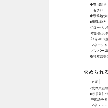
◆在宅勤務
ーも多い
◆勤務地:大
■組織構成:
グローバル
‧本部⻑:50
‧部⻑:40代
‧マネージャ
‧メンバー:
※独立部署
求められ
必須
<業界未経験
■必須条件
‧中国語を
‧マネジメ