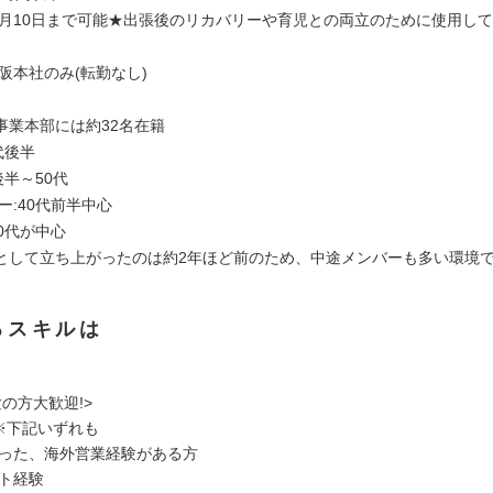
:月10日まで可能★出張後のリカバリーや育児との両立のために使用し
阪本社のみ(転勤なし)
事業本部には約32名在籍
代後半
後半～50代
ー:40代前半中心
30代が中心
として立ち上がったのは約2年ほど前のため、中途メンバーも多い環境
るスキルは
の方大歓迎!>
:※下記いずれも
使った、海外営業経験がある方
ント経験