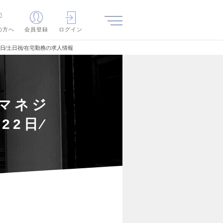
の方へ
会員登録
ログイン
日∕土日祝∕在宅勤務の求人情報
◆マネジ
22日∕