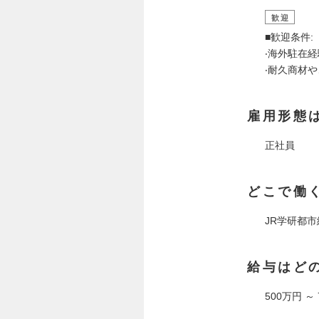
歓迎
■歓迎条件:
‧海外駐在経
‧耐久商材
雇用形態
正社員
どこで働
JR学研都市
給与はど
500万円 ～