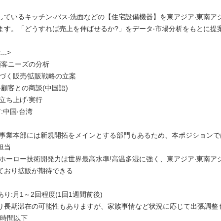
しているキッチン‧バス‧洗面などの【住宅設備機器】を東アジア‧東南ア
ます。「どうすれば売上を伸ばせるか?」をデータ‧市場分析をもとに提
..>
顧客ニーズの分析
基づく販売∕拡販戦略の立案
‧顧客との商談(中国語)
立ち上げ‧実行
:中国‧台湾
ル事業本部には新規開拓をメインとする部門もあるため、本ポジションで
担当
のホーロー技術開発力は世界最高水準!高温多湿に強く、東アジア‧東南ア
ており拡販が期待できる
り:月1～2回程度(1回1週間前後)
り⻑期滞在の可能性もありますが、家族事情など状況に応じて出張調整
0時間以下