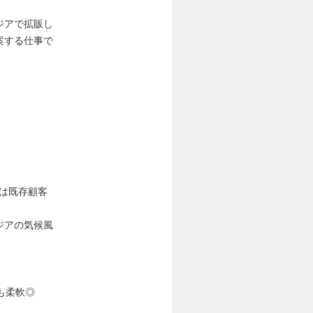
ジアで拡販し
案する仕事で
は既存顧客
ジアの気候風
も柔軟◎