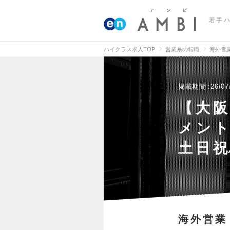
若手
ハイクラス求人TOP
営業系の転職
海外営
掲載期間
26/07
【大阪
メント
土日祝
海外営業