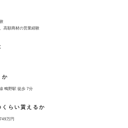
験
や、高額商材の営業経験
は
くか
線 鴫野駅 徒歩 7分
のくらい貰えるか
 749万円