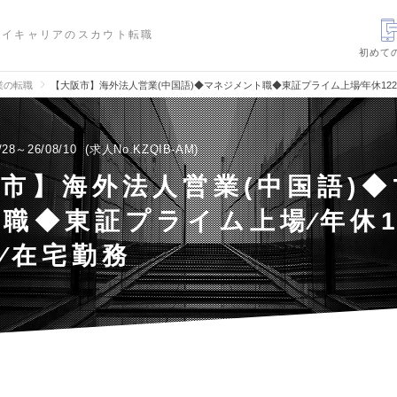
ハイキャリアのスカウト転職
初めて
業の転職
【大阪市】海外法人営業(中国語)◆マネジメント職◆東証プライム上場∕年休122
/28～26/08/10
求人No.KZQIB-AM
市】海外法人営業(中国語)
職◆東証プライム上場∕年休1
∕在宅勤務