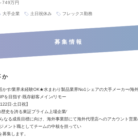
～749万円
大手企業
土日祝休み
フレックス勤務
募集情報
事か
活かす∕業界未経験OK★水まわり製品業界No1シェアの大手メーカー∕海
Pを目指す‧既存顧客メイン∕リモー
休122日‧土日祝】
上の歴史を誇る東証プライム上場企業∕
のさらなる成⻑目標に向け、海外事業部にて海外代理店へのアカウント営
ネジメント職としてチームの中核を担ってい
を募集します。