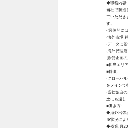
◆職務内容:
当社で製造
ていただき
す。
<具体的には.
‧海外市場‧
‧データに
‧海外代理店
‧販促企画の
■担当エリア
■特徴:
‧グローバ
をメインで
‧当社独自
土にも適し
■働き方:
◆海外出張あ
※状況によ
◆残業:月2