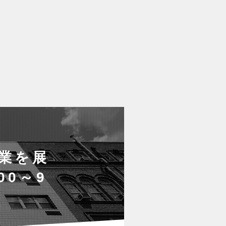
業を展
00～9