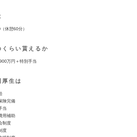
は
:00（休憩60分）
のくらい貰えるか
～ 900万円＋特別手当
利厚生は
給
保険完備
⼿当
費⽤補助
会制度
制度