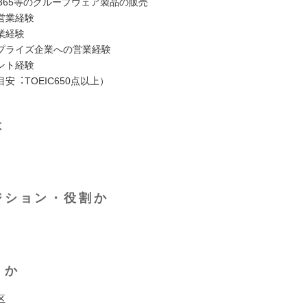
oft365等のグループウェア製品の販売
営業経験
業経験
プライズ企業への営業経験
ント経験
安︓TOEIC650点以上）
は
ジション・役割か
くか
区