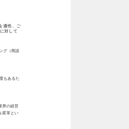
を適性、ご
に対して
ング（商談
度もあるた
業界の経営
ル変⾰とい