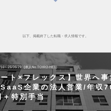
以下、掲載終了した転職・求人情報です。
/16～26/06/29
求人No.TOIRO-HE1
モート×フレックス】世界へ事
SaaS企業の法人営業/年収7
円＋特別⼿当