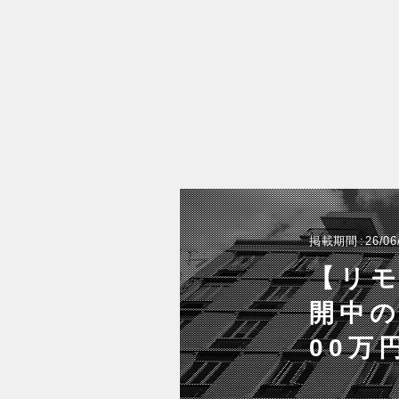
掲載期間
26/06
【リ
開中の
00万