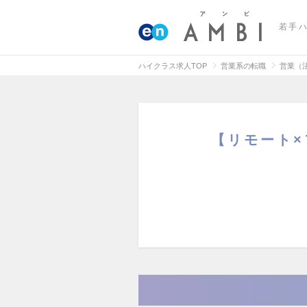
若手
ハイクラス求人TOP
営業系の転職
営業（
【リモート×