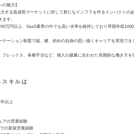
ンの魅⼒】
拡⼤する急成⻑マーケットに対して新たなインフラを作るインパクトの
きます。
00万円以上、SaaS業界の中でも⾼い⽔準を維持しており早期年収100
ーテーション制度で縦、横、斜めの⾃⾝の思い描くキャリアを実現でき
、フレックス、各種⼿当など、個⼈の裁量に合わせた⻑期的な働き⽅を
るスキルは
2年以上
ェアの営業経験
業での新規営業経験