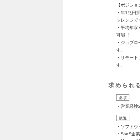
【ポジショ
・年1兆円
ャレンジで
・平均年収7
可能︕
・ジョブロ
す。
・リモート
す。
求められ
必須
・営業経験
歓迎
・ソフトウ
・SaaS企