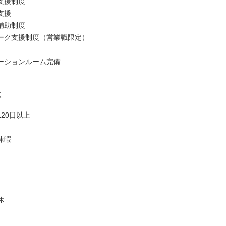
⽀援制度
⽀援
補助制度
ーク⽀援制度（営業職限定）
ーションルーム完備
は
20日以上
休暇
休