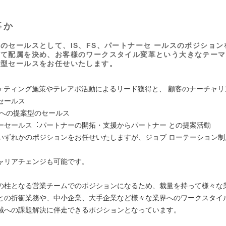
事か
のセールスとして、IS、FS、パートナーセ ールスのポジション
って配属を決め、お客様のワークスタイル変⾰という⼤きなテーマ
決型セールスをお任せいたします。
】
ーケティング施策やテレアポ活動によるリード獲得と、 顧客のナーチャリ
セールス
客への提案型のセールス
ーセールス︓パートナーの開拓・⽀援からパートナー との提案活動
いずれかのポジションをお任せいたしますが、ジョブ ローテーション制
ャリアチェンジも可能です。
の柱となる営業チームでのポジションになるため、裁量を持って様々な
との折衝業務や、中⼩企業、⼤⼿企業など様々な業界へのワークスタイ
域への課題解決に伴⾛できるポジションとなっています。