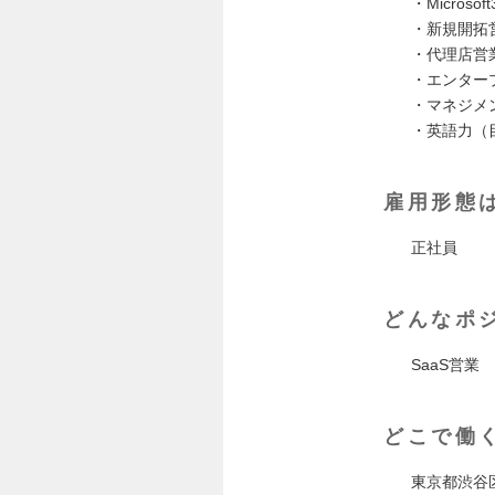
・Micros
・新規開拓
・代理店営
・エンター
・マネジメ
・英語⼒（⽬
雇用形態
正社員
どんなポ
SaaS営業
どこで働
東京都渋谷