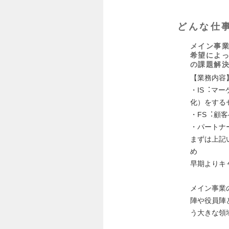
どんな仕
メイン事業
希望によ
の課題解
【業務内容
・IS︓マ
化）をする
・FS︓顧
・パートナ
まずは上記
め
早期よりキ
メイン事業
陣や役員陣
う⼤きな領