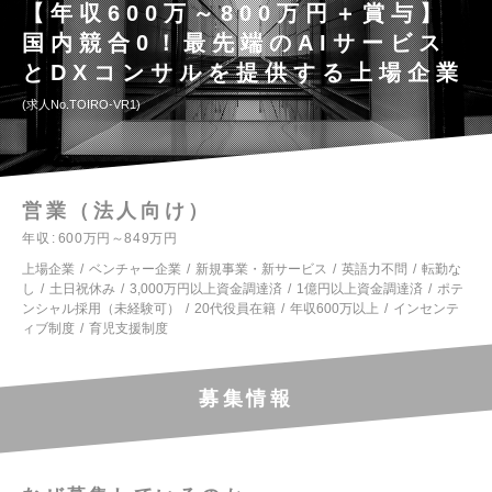
【年収600万～800万円＋賞与】
国内競合0！最先端のAIサービス
とDXコンサルを提供する上場企業
求人No.TOIRO-VR1
営業（法人向け）
年収
600万円～849万円
上場企業
ベンチャー企業
新規事業・新サービス
英語力不問
転勤な
し
土日祝休み
3,000万円以上資金調達済
1億円以上資金調達済
ポテ
ンシャル採用（未経験可）
20代役員在籍
年収600万以上
インセンテ
ィブ制度
育児支援制度
募集情報