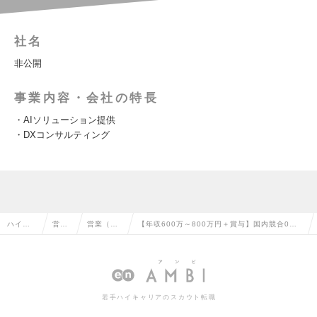
社名
非公開
事業内容・会社の特長
・AIソリューション提供
・DXコンサルティング
ハイク
営業
営業（法
【年収600万～800万円＋賞与】国内競合0！
ラス求
系の
人向け）
最先端のAIサービスとDXコンサルを提供する
人TOP
転職
の転職
上場企業の求人情報
若手ハイキャリアのスカウト転職