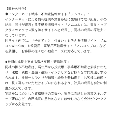
【同社の特徴】
◆インターネット戦略 不動産情報サイト『ノムコム』：
インターネットによる情報提供を業界各社に先駆けて取り組み、その
結果、同社が運営する不動産情報サイト『ノムコム』は、業界トップ
クラスのアクセス数を誇るサイトへと成長し、同社の成長の原動力に
なっています。
同サイト内では、「子育て」と「住まい」を考える情報サイト『ノム
コムwithKids』や投資用・事業用不動産サイト『ノムコムプロ』など
を展開し、お客様の様々な不動産ニーズに対応しています。
◆社員の成長を支える資格支援・研修制度：
同社の扱う不動産は、居住用から投資用・事業用不動産と多岐にわた
り、法務・税務・金融・建築・インテリアなど様々な専門知識が求め
られます。社員一人ひとりが知識・経験を兼ね備え、お客様に信頼さ
れ、長く喜んでいただけるプロになれるよう、社員の成長を会社の制
度が支えています。
宅建をはじめとした資格取得の支援や、実務に直結した営業スキルア
ップ研修など、自己成長に意欲的な方には惜しみなく会社がバックア
ップする文化です。