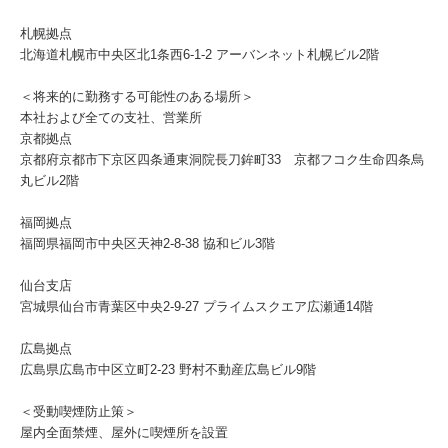
札幌拠点
北海道札幌市中央区北1条西6-1-2 アーバンネット札幌ビル2階
＜将来的に勤務する可能性のある場所＞
本社および全ての支社、営業所
京都拠点
京都府京都市下京区四条通東洞院長刀鉾町33 京都フコク生命四条烏
丸ビル2階
福岡拠点
福岡県福岡市中央区天神2-8-38 協和ビル3階
仙台支店
宮城県仙台市青葉区中央2-9-27 プライムスクエア広瀬通14階
広島拠点
広島県広島市中区立町2-23 野村不動産広島ビル9階
＜受動喫煙防止策＞
屋内全面禁煙、屋外に喫煙所を設置