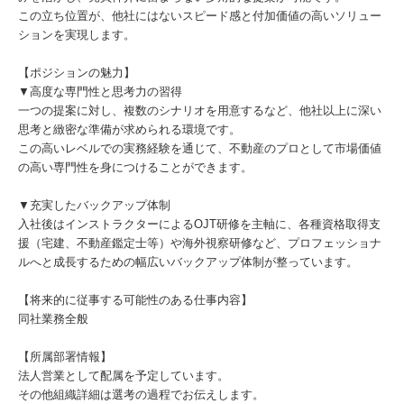
この立ち位置が、他社にはないスピード感と付加価値の高いソリュー
ションを実現します。
【ポジションの魅力】
▼高度な専門性と思考力の習得
一つの提案に対し、複数のシナリオを用意するなど、他社以上に深い
思考と緻密な準備が求められる環境です。
この高いレベルでの実務経験を通じて、不動産のプロとして市場価値
の高い専門性を身につけることができます。
▼充実したバックアップ体制
入社後はインストラクターによるOJT研修を主軸に、各種資格取得支
援（宅建、不動産鑑定士等）や海外視察研修など、プロフェッショナ
ルへと成長するための幅広いバックアップ体制が整っています。
【将来的に従事する可能性のある仕事内容】
同社業務全般
【所属部署情報】
法人営業として配属を予定しています。
その他組織詳細は選考の過程でお伝えします。