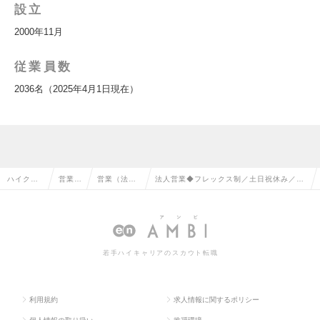
設立
2000年11月
従業員数
2036名（2025年4月1日現在）
ハイクラ
営業系
営業（法人
法人営業◆フレックス制／土日祝休み／業
ス求人TO
の転職
向け）の転
界未経験歓迎／年間休日124日◆の求人情
P
職
報
若手ハイキャリアのスカウト転職
利用規約
求人情報に関するポリシー