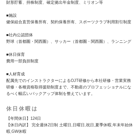
財形貯蓄、持株制度、確定拠出年金制度、ミリオン等
■施設
健保組合直営保養所有、契約保養所有、スポーツクラブ利用割引制度
■社内公認団体
野球（首都圏・関西圏）、サッカー（首都圏・関西圏）、ランニング
■休日保育
費用一部負担制度
■人材育成
配属先でのインストラクターによるOJT研修から本社研修・営業実務
研修・各種資格取得援助制度まで、不動産のプロフェッショナルにな
るべく幅広いバックアップ体制を整えています。
休日休暇は
【年間休日】124日
【休日内訳】 完全週休2日制 土曜日,日曜日,祝日,夏季休暇,年末年始休
暇,GW休暇