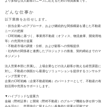
より多様な法人顧客のニーズに応えるための増員募集です。
どんな仕事か
以下業務をお任せします。
・担当企業へのアプローチ、および継続的な関係構築を通じた不動産
ニーズの把握
・CRE戦略に基づく、事業用不動産（オフィス、物流倉庫、開発用地
等）の売買仲介提案
・不動産市場の調査・分析、および顧客への情報提供
・社内外の関係者と連携したプロジェクトの推進、契約締結までのマ
ネジメント
法人営業本部に所属し、上場企業などの法人顧客が抱える経営課題に
対し、不動産の側面から最適なソリューションを提供するコンサルテ
ィング営業です。
企業のCRE戦略（企業不動産戦略）のパートナーとして、不動産の有
効活用や売買をサポートします。
▼ハイブリッドな提案力
金融（野村証券）と開発（野村不動産）のグループ機能を併せ持つ強
みを活かし、売買仲介に留まらない多角的な提案が可能です。