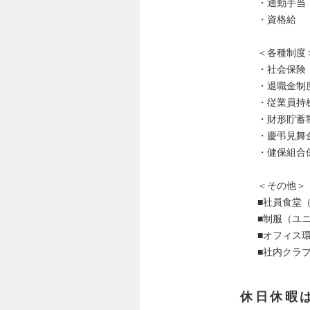
・通勤手当
・資格給
＜各種制度
・社会保険
・退職金制
・従業員持
・財形貯蓄
・慶弔見舞
・健保組合
＜その他＞
■社員食堂
■制服（ユ
■オフィス
■社内クラ
休日休暇