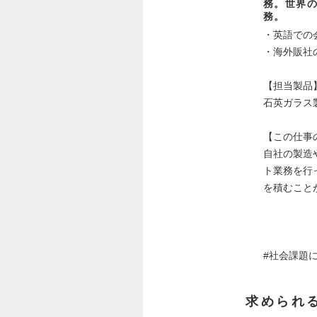
務。世界
務。
・英語での
・海外販社
【担当製品
石英ガラス
【この仕事
自社の製造
ト業務を行
を積むこと
#社会課題
求められ