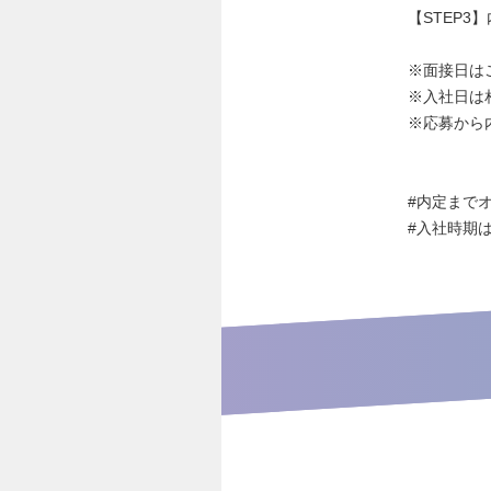
【STEP3
※面接日は
※入社日は
※応募から
#内定まで
#⼊社時期