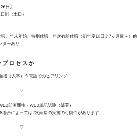
26日】
二日制（土日）
休暇、年末年始、特別休暇、年次有給休暇（初年度10日※7ヶ月目～）他
ンダーあり
考プロセスか
1】面接（人事）※電話でのヒアリング
▽
】WEB部署面接・WEB筆記試験（部署）
よっては2次面接の実施の可能性があります。
▽