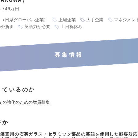
ARUWA
～749万円
り（日系グローバル企業）
上場企業
大手企業
マネジメン
海外折衝
英語力が必要
土日祝休み
募集情報
しているのか
制の強化のための増員募集
事か
造装置用の石英ガラス・セラミック部品の英語を使用した顧客対応