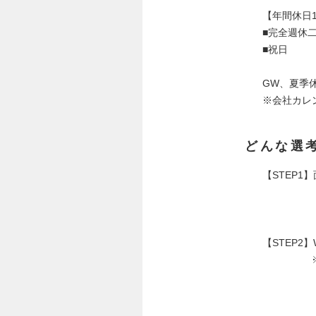
【年間休日1
■完全週休
■祝日
GW、夏季
※会社カレ
どんな選
【STEP
【STEP2
※場合に