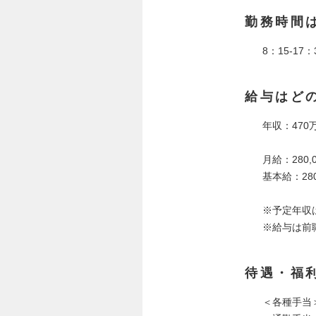
勤務時間
8：15-1
給与はど
年収：470
月給：280,0
基本給：280
※予定年収
※給与は前
待遇・福
＜各種手当