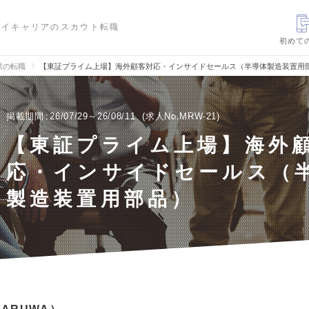
ハイキャリアのスカウト転職
初めて
業の転職
【東証プライム上場】海外顧客対応・インサイドセールス（半導体製造装置用
掲載期間
26/07/29～26/08/11
求人No.MRW-21
【東証プライム上場】海外
応・インサイドセールス（
製造装置用部品）