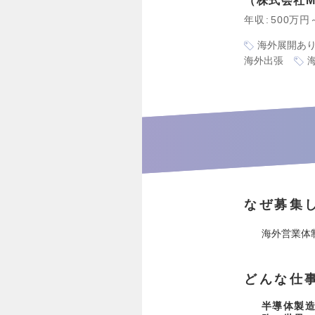
株式会社M
年収
500万円
海外展開あ
海外出張
なぜ募集
海外営業体
どんな仕
半導体製