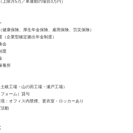
（上限月5万／車通勤の場合3万円）
＞
（健康保険、厚生年金保険、雇用保険、労災保険）
度（企業型確定拠出年金制度）
株会
制度
金
保養所
（土岐工場・山の田工場・瀬戸工場）
ニフォーム）貸与
環境：オフィス内禁煙、更衣室・ロッカーあり
ブ活動
は