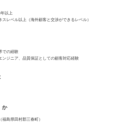
3年以上
ネスレベル以上（海外顧客と交渉ができるレベル）
界での経験
エンジニア、品質保証としての顧客対応経験
は
くか
（福島県田村郡三春町）