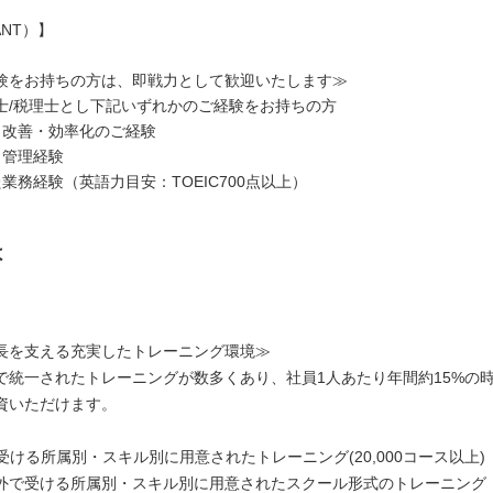
NT）】
験をお持ちの方は、即戦力として歓迎いたします≫
士/税理士とし下記いずれかのご経験をお持ちの方
・改善・効率化のご経験
・管理経験
業務経験（英語力目安：TOEIC700点以上）
は
長を支える充実したトレーニング環境≫
で統一されたトレーニングが数多くあり、社員1人あたり年間約15%の
資いただけます。
受ける所属別・スキル別に用意されたトレーニング(20,000コース以上)
外で受ける所属別・スキル別に用意されたスクール形式のトレーニング