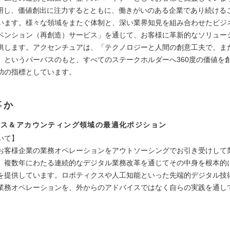
活用し、価値創出に注力するとともに、働きがいのある企業であり続ける
います。様々な領域をまたぐ体制と、深い業界知見を組み合わせたビジ
ベンション（再創造）サービス」を通じて、お客様に革新的なソリュー
供します。アクセンチュアは、「テクノロジーと人間の創意工夫で、ま
」というパーパスのもと、すべてのステークホルダーへ360度の価値を
功の指標としています。
事か
ンス＆アカウンティング領域の最適化ポジション
いて】
お客様企業の業務オペレーションをアウトソーシングでお引き受けして
、複数年にわたる連続的なデジタル業務改革を通じてその中身を根本的
を提供しています。ロボティクスや人工知能といった先端的デジタル技
業務オペレーションを、外からのアドバイスではなく自らの実践を通し
】