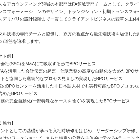
ス＆アカウンティング領域の本部門はFA領域専門チームとして、クライ
ンスフォーメーションのデザイン、トランジション・初期トランスフォ
スデリバリの設計段階まで一貫してクライアントビジネスの変革を主体
タル技術の専門チームと協働し、双方の視点から最先端技術を駆使した
進の道筋を追求します。
クト例】
会社(SSC)をM&Aにて吸収する形でBPOサービス
R/RPAを活用した会計伝票の起票・仕訳業務の高度な自動化を含めたBPO
ントと協同した継続的なプロセス見直しの実現したBPOサービス
大連のBPOセンターを活用した非日本語人材でも実行可能なBPOプロセス
含めたBPOサービス
業務の完全自動化(一部特殊なケースを除く)を実現したBPOサービス
く魅⼒】
タントとしての基礎が学べる⼊社時研修をはじめ、リーダーシップ研修
向けのワークショップ、さらに特定の分野を主体的に学べるeラーニン