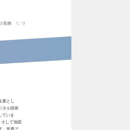
ス勤務
リ
企業とし
ジタル技術
していま
、そして強固
す。世界で