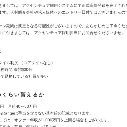
きましては、アクセンチュア採用システムにて正式応募登録を完了され
ます。人材紹介会社や求人媒体へのエントリー日付ではございませんの
。
ーン期間は変更となる可能性がございますので、あらかじめご了承くだ
件に付きましては、アクセンチュア採用担当にお問合せくださいませ。
は
タイム制度 （コアタイムなし）
務時間 8時間00分
8:00で勤務している社員が多い
のくらい貰えるか
万円 月給40～83万円
与Rangeは手当を含まない基本給の記載となります。
じては、オファー年収が1,000万円を上回る場合もございます。
基本給＋賞与（年1回）＋諸手当