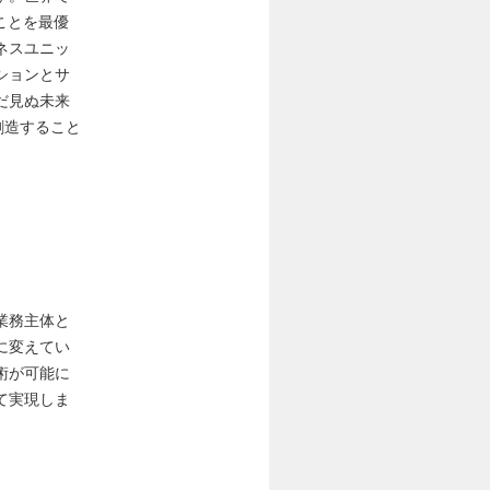
ことを最優
ネスユニッ
ションとサ
だ見ぬ未来
創造すること
業務主体と
に変えてい
術が可能に
て実現しま