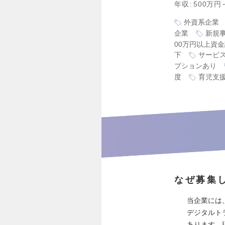
年収
500万円
外資系企業
企業
新規
00万円以上資
下
サービ
プションあり
度
育児支
なぜ募集
当企業には
デジタルト
あります。現