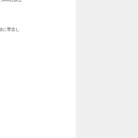
動に専念し
。