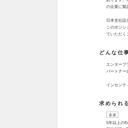
の企業に製
日本支社設
このポジシ
ていただく
どんな仕
エンタープ
パートナー
インセンテ
求められ
必須
5年以上のEn