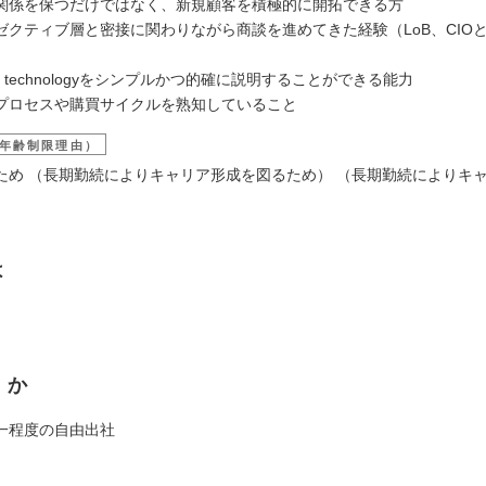
関係を保つだけではなく、新規顧客を積極的に開拓できる方
ゼクティブ層と密接に関わりながら商談を進めてきた経験（LoB、CIO
）
ud technologyをシンプルかつ的確に説明することができる能力
プロセスや購買サイクルを熟知していること
年齢制限理由）
ため （長期勤続によりキャリア形成を図るため） （長期勤続によりキ
は
くか
一程度の自由出社