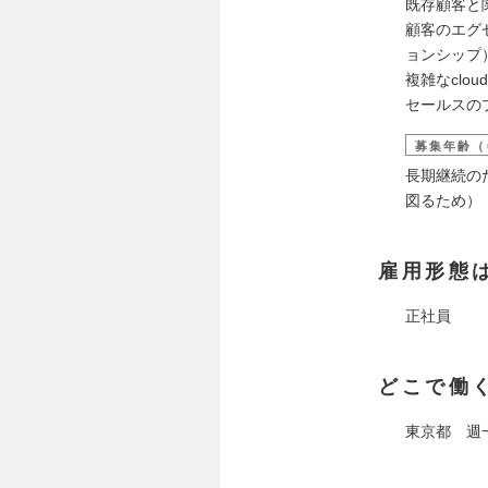
既存顧客と
顧客のエグ
ョンシップ
複雑なclo
セールスの
募集年齢（
長期継続の
図るため）
雇用形態
正社員
どこで働
東京都 週