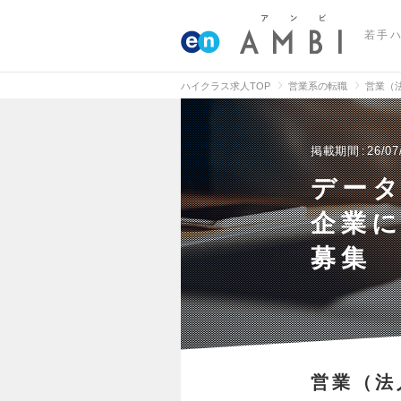
若手
ハイクラス求人TOP
営業系の転職
営業（
掲載期間
26/07
データ
企業にて
募集
営業（法