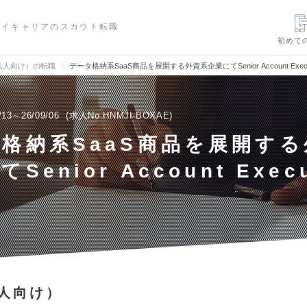
ハイキャリアのスカウト転職
初めて
法人向け）の転職
データ格納系SaaS商品を展開する外資系企業にてSenior Account Exe
/13～26/09/06
求人No.HNMJI-BOXAE
格納系SaaS商品を展開す
Senior Account Execu
人向け）