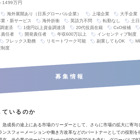
～1499万円
海外展開あり（日系グローバル企業）
上場企業
大手企業
事業・新サービス
海外折衝
英語力不問
転勤なし
土日
金調達済
1億円以上資金調達済
20代役員在籍
CxO候補
ス責任者
開発責任者
年収600万以上
インセンティブ制度
フレックス勤務
リモートワーク可能
副業してもOK
M
援制度
募集情報
しているのか
、急成長の途上にある市場のリーダーとして、さらに市場の拡大に寄与
ランスフォーメーションや働き方改革などのパートナーとしての役割を
在、当企業のサービスはFortune500の約70％を含む、グローバルで97