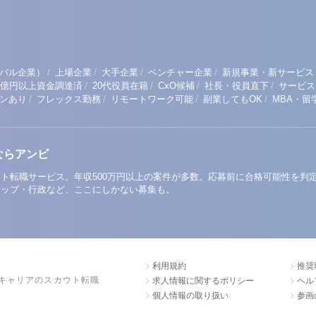
/
/
/
/
バル企業）
上場企業
大手企業
ベンチャー企業
新規事業・新サービス
/
/
/
/
1億円以上資金調達済
20代役員在籍
CxO候補
社長・役員直下
サービス
/
/
/
/
ンあり
フレックス勤務
リモートワーク可能
副業してもOK
MBA・留
ならアンビ
ト転職サービス。年収500万円以上の案件が多数。応募前に合格可能性を判
アップ・行政など、ここにしかない募集も。
利用規約
推奨
キャリアのスカウト転職
求人情報に関するポリシー
ヘル
個人情報の取り扱い
参画