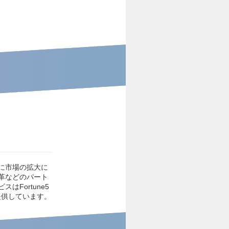
に市場の拡大に
革などのパート
Fortune5
品提供しています。