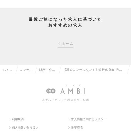
最近ご覧になった求人に基づいた
おすすめの求人
ホーム
ハイク
コンサル
財務・会計
【融資コンサルタント】銀行出身者 活躍
ラス求
タント系
コンサルタ
中！金融機関との折衝を通じて、クライア
人TOP
の転職
ントの転職
ントの夢を支える仕事の求人情報
若手ハイキャリアのスカウト転職
利用規約
求人情報に関するポリシー
個人情報の取り扱い
推奨環境