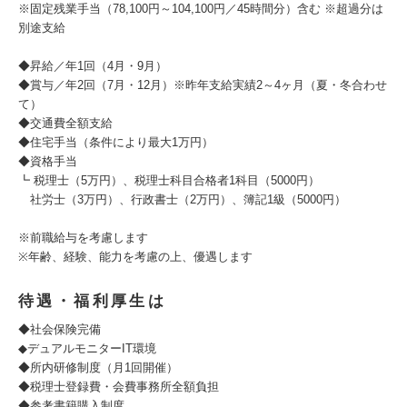
※固定残業手当（78,100円～104,100円／45時間分）含む ※超過分は
別途支給
◆昇給／年1回（4月・9月）
◆賞与／年2回（7月・12月）※昨年支給実績2～4ヶ月（夏・冬合わせ
て）
◆交通費全額支給
◆住宅手当（条件により最大1万円）
◆資格手当
┗ 税理士（5万円）、税理士科目合格者1科目（5000円）
社労士（3万円）、行政書士（2万円）、簿記1級（5000円）
※前職給与を考慮します
※年齢、経験、能力を考慮の上、優遇します
待遇・福利厚生は
◆社会保険完備
◆デュアルモニターIT環境
◆所内研修制度（月1回開催）
◆税理士登録費・会費事務所全額負担
◆参考書籍購入制度