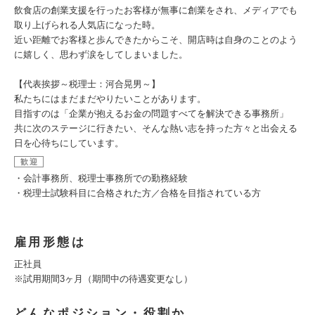
飲食店の創業支援を行ったお客様が無事に創業をされ、メディアでも
取り上げられる人気店になった時。
近い距離でお客様と歩んできたからこそ、開店時は自身のことのよう
に嬉しく、思わず涙をしてしまいました。
【代表挨拶～税理士：河合晃男～】
私たちにはまだまだやりたいことがあります。
目指すのは「企業が抱えるお金の問題すべてを解決できる事務所」
共に次のステージに行きたい、そんな熱い志を持った方々と出会える
日を心待ちにしています。
歓迎
・会計事務所、税理士事務所での勤務経験
・税理士試験科目に合格された方／合格を目指されている方
雇用形態は
正社員
※試用期間3ヶ月（期間中の待遇変更なし）
どんなポジション・役割か