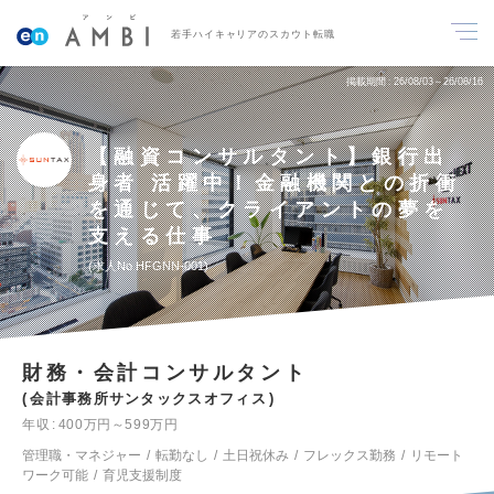
若手ハイキャリアのスカウト転職
掲載期間
26/08/03～26/08/16
【融資コンサルタント】銀行出
身者 活躍中！金融機関との折衝
を通じて、クライアントの夢を
支える仕事
求人No.HFGNN-001
財務・会計コンサルタント
会計事務所サンタックスオフィス
年収
400万円～599万円
管理職・マネジャー
転勤なし
土日祝休み
フレックス勤務
リモート
ワーク可能
育児支援制度