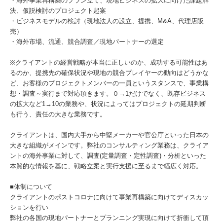
・海外事業再構築のプラン立て、現地ビジネスの拡大に向けた課題解
決、仮説検討のプロジェクト起案
・ビジネスモデルの検討（現地法人の設立、提携、M&A、代理店販
売）
・海外市場、流通、競合調査／現地パートナーの選定
※クライアントの経営戦略が本当に正しいのか、成功する可能性はあ
るのか、提携先の確保状況や現地の競合プレイヤーの動向はどうかな
ど、お客様のプロジェクトメンバーの一員というスタンスで、事業構
想・調査～実行まで対応頂きます。０→1だけでなく、既存ビジネス
の拡大など1→10の業務や、状況によってはプロジェクトの延期判断
も行う、責任の大きな業務です。
クライアントは、国内大手から中堅メーカーや官公庁といった日本の
大きな組織がメインです。弊社のコンサルティング業務は、クライア
ントの海外事業に対して、調査(定量調査・定性調査)・分析といった
本質的な情報を基に、戦略立案と実行支援に至るまで幅広く対応。
■体制について
クライアントのポストコロナに向けて事業再構築に向けてディスカッ
ションを行い
弊社の各国の現地パートナーとプランニング実現に向けて折衝して頂