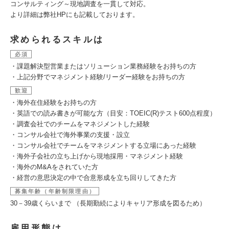
コンサルティング～現地調査を一貫して対応。
より詳細は弊社HPにも記載しております。
求められるスキルは
必須
・課題解決型営業またはソリューション業務経験をお持ちの方
・上記分野でマネジメント経験/リーダー経験をお持ちの方
歓迎
・海外在住経験をお持ちの方
・英語での読み書きが可能な方（目安：TOEIC(R)テスト600点程度）
・調査会社でのチームをマネジメントした経験
・コンサル会社で海外事業の支援・設立
・コンサル会社でチームをマネジメントする立場にあった経験
・海外子会社の立ち上げから現地採用・マネジメント経験
・海外のM&Aをされていた方
・経営の意思決定の中で合意形成を立ち回りしてきた方
募集年齢（年齢制限理由）
30－39歳くらいまで （長期勤続によりキャリア形成を図るため）
雇用形態は