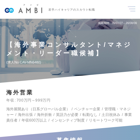
若手ハイキャリアのスカウト転職
掲載期間
26/07/27～26/08/09
【海外事業コンサルタント/マネジ
メント・リーダー職候補】
求人No.CAV-MN6480
海外営業
年収
700万円～999万円
海外展開あり（日系グローバル企業）
ベンチャー企業
管理職・マネジ
ャー
海外出張
海外折衝
英語力が必要
転勤なし
土日祝休み
事業
責任者
年収600万以上
インセンティブ制度
リモートワーク可能