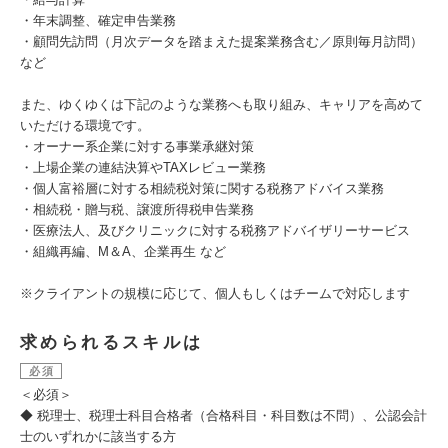
・年末調整、確定申告業務
・顧問先訪問（月次データを踏まえた提案業務含む／原則毎月訪問）
など
また、ゆくゆくは下記のような業務へも取り組み、キャリアを高めて
いただける環境です。
・オーナー系企業に対する事業承継対策
・上場企業の連結決算やTAXレビュー業務
・個人富裕層に対する相続税対策に関する税務アドバイス業務
・相続税・贈与税、譲渡所得税申告業務
・医療法人、及びクリニックに対する税務アドバイザリーサービス
・組織再編、M＆A、企業再生 など
※クライアントの規模に応じて、個人もしくはチームで対応します
求められるスキルは
必須
＜必須＞
◆ 税理士、税理士科目合格者（合格科目・科目数は不問）、公認会計
士のいずれかに該当する方