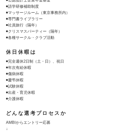
◾公認会計士企業年金基金
◾語学研修補助制度
◾マッサージルーム（東京事務所内）
◾専門書ライブラリー
◾社員旅行（隔年）
◾クリスマスパーティー（隔年）
◾各種サークル・クラブ活動
休日休暇は
◾完全週休2日制（土・日）、祝日
◾年次有給休暇
◾傷病休暇
◾慶弔休暇
◾試験休暇
◾出産・育児休暇
◾介護休暇
どんな選考プロセスか
AMBIからエントリー応募
↓