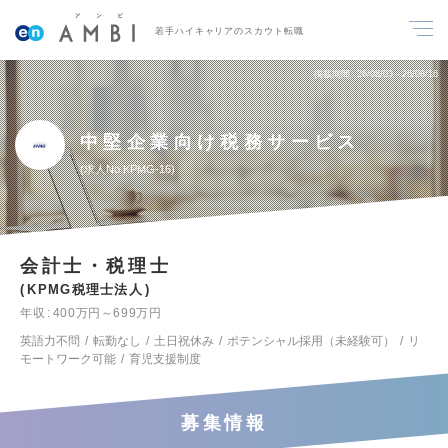
若手ハイキャリアのスカウト転職
掲載期間
26/08/03～26/08/16
中堅企業向け税務サービス
求人No.KPMG-16
会計士・税理士
KPMG税理士法人
年収
400万円～699万円
英語力不問
転勤なし
土日祝休み
ポテンシャル採用（未経験可）
リ
モートワーク可能
育児支援制度
募集情報