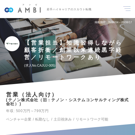
若手ハイキャリアのスカウト転職
掲載期間
26/08/04～26/08/17
【営業担当】知識習得しながら
顧客折衝／創業以来連続黒字経
営／リモートワークあり
求人No.CAJUJ-005
営業（法人向け）
テノン株式会社（旧：テノン・システムコンサルティング株式
会社）
年収
500万円～799万円
ベンチャー企業
転勤なし
土日祝休み
リモートワーク可能