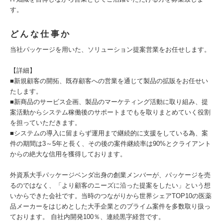
す。
どんな仕事か
当社パッケージを用いた、ソリューション提案営業をお任せします。
【詳細】
■新規顧客の開拓、既存顧客への営業を通じて製品の拡販をお任せい
たします。
■新商品のサービス企画、製品のマーケティング活動に取り組み、提
案活動からシステム稼働後のサポートまでもを取りまとめていく役割
を担っていただきます。
■システムの導入に留まらず運用まで継続的に支援をしている為、案
件の期間は3～5年と長く、その後の案件継続率は90%とクライアント
からの絶大な信用を獲得しております。
外資系大手パッケージベンダ出身の創業メンバーが、パッケージを売
るのではなく、「より顧客のニーズに沿った提案をしたい」という想
いからできた会社です。当時のつながりから世界シェアTOP10の医薬
品メーカーをはじめとした大手企業とのプライム案件を多数取り扱っ
ております。 自社内開発100％、連続黒字経営です。