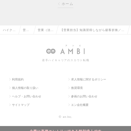
ホーム
ハイクラ
営業
営業（法人
【営業担当】知識習得しながら顧客折衝／創
ス求人T
系の
向け）の転
業以来連続黒字経営／リモートワークありの
OP
転職
職
求人情報
若手ハイキャリアのスカウト転職
利用規約
求人情報に関するポリシー
個人情報の取り扱い
推奨環境
ヘルプ・お問い合わせ
参画のお問い合わせ
サイトマップ
エン会社概要
©
en Inc.