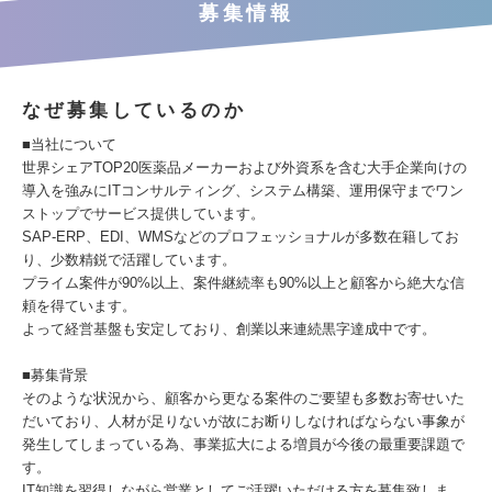
募集情報
なぜ募集しているのか
■当社について
世界シェアTOP20医薬品メーカーおよび外資系を含む大手企業向けの
導入を強みにITコンサルティング、システム構築、運用保守までワン
ストップでサービス提供しています。
SAP-ERP、EDI、WMSなどのプロフェッショナルが多数在籍してお
り、少数精鋭で活躍しています。
プライム案件が90%以上、案件継続率も90%以上と顧客から絶大な信
頼を得ています。
よって経営基盤も安定しており、創業以来連続黒字達成中です。
■募集背景
そのような状況から、顧客から更なる案件のご要望も多数お寄せいた
だいており、人材が足りないが故にお断りしなければならない事象が
発生してしまっている為、事業拡大による増員が今後の最重要課題で
す。
IT知識を習得しながら営業としてご活躍いただける方を募集致しま