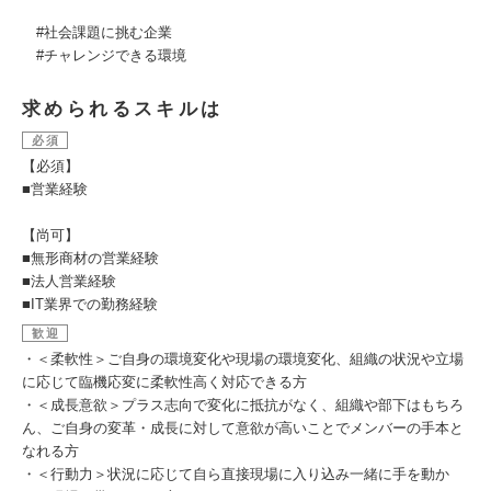
#社会課題に挑む企業
#チャレンジできる環境
求められるスキルは
必須
【必須】
■営業経験
【尚可】
■無形商材の営業経験
■法人営業経験
■IT業界での勤務経験
歓迎
・＜柔軟性＞ご自身の環境変化や現場の環境変化、組織の状況や立場
に応じて臨機応変に柔軟性高く対応できる方
・＜成長意欲＞プラス志向で変化に抵抗がなく、組織や部下はもちろ
ん、ご自身の変革・成長に対して意欲が高いことでメンバーの手本と
なれる方
・＜行動力＞状況に応じて自ら直接現場に入り込み一緒に手を動か