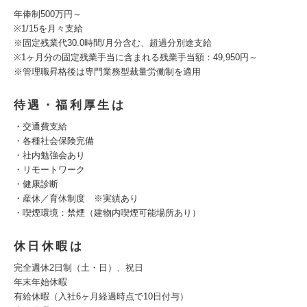
年俸制500万円～
※1/15を月々支給
※固定残業代30.0時間/月分含む、超過分別途支給
※1ヶ月分の固定残業手当に含まれる残業手当額：49,950円～
※管理職昇格後は専門業務型裁量労働制を適用
待遇・福利厚生は
・交通費支給
・各種社会保険完備
・社内勉強会あり
・リモートワーク
・健康診断
・産休／育休制度 ※実績あり
・喫煙環境：禁煙（建物内喫煙可能場所あり）
休日休暇は
完全週休2日制（土・日）、祝日
年末年始休暇
有給休暇（入社6ヶ月経過時点で10日付与）