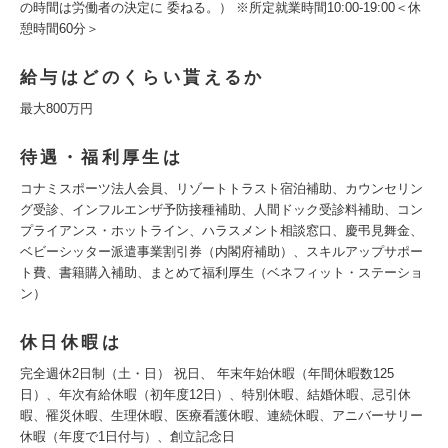
の時間は労働者の決定に 委ねる。） ※所定就業時間10:00-19:00＜休
憩時間60分＞
給与はどのくらい貰えるか
最大800万円
待遇・福利厚生は
コナミスポーツ法人会員、リゾートトラスト宿泊補助、カウンセリン
グ受診、インフルエンザ予防接種補助、人間ドック受診料補助、コン
プライアンス・ホットライン、ハラスメント相談窓口、慶弔見舞金、
ベビーシッター派遣事業割引券（内閣府補助）、スキルアップサポー
ト費、書籍購入補助、まとめて福利厚生（ベネフィット・ステーショ
ン）
休日休暇は
完全週休2日制（土・日） 祝日、 年末年始休暇（年間休暇数125
日）、年次有給休暇（初年度12日）、特別休暇、結婚休暇、忌引休
暇、罹災休暇、生理休暇、医療看護休暇、連続休暇、アニバーサリー
休暇（年度で1日付与）、創立記念日