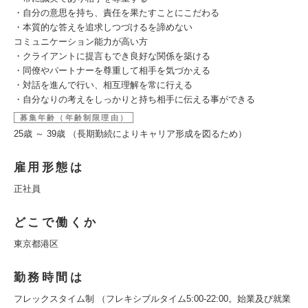
・自分の意思を持ち、責任を果たすことにこだわる
・本質的な答えを追求しつづけるを諦めない
コミュニケーション能力が高い方
・クライアントに提言もでき良好な関係を築ける
・同僚やパートナーを尊重して相手を気づかえる
・対話を進んで行い、相互理解を常に行える
・自分なりの考えをしっかりと持ち相手に伝える事ができる
募集年齢（年齢制限理由）
25歳 ～ 39歳 （長期勤続によりキャリア形成を図るため）
雇用形態は
正社員
どこで働くか
東京都港区
勤務時間は
フレックスタイム制 （フレキシブルタイム5:00-22:00。始業及び就業