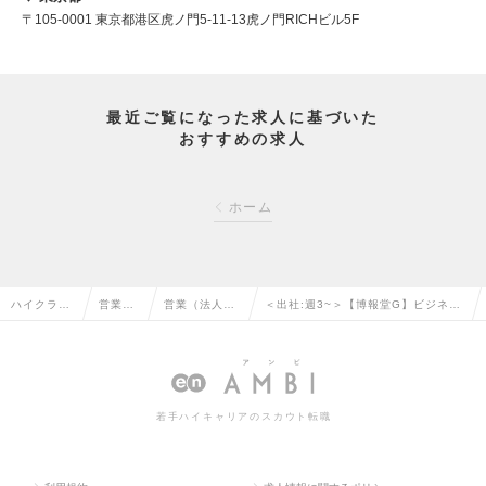
〒105-0001 東京都港区虎ノ門5-11-13虎ノ門RICHビル5F
最近ご覧になった求人に基づいた
おすすめの求人
ホーム
ハイクラス
営業系
営業（法人向
＜出社:週3~＞【博報堂G】ビジネス
求人TOP
の転職
け）の転職
プロデューサーの求人情報
若手ハイキャリアのスカウト転職