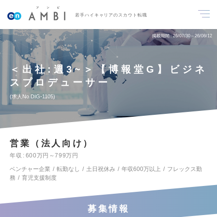
若手ハイキャリアのスカウト転職
掲載期間
26/07/30～26/08/12
＜出社:週3~＞【博報堂G】ビジネ
スプロデューサー
求人No.DIG-1105
営業（法人向け）
年収
600万円～799万円
ベンチャー企業
転勤なし
土日祝休み
年収600万以上
フレックス勤
務
育児支援制度
募集情報