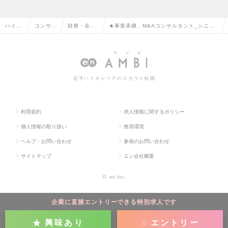
ハイク
コンサル
財務・会計
★事業承継、M&Aコンサルタント_シニア
ラス求
タント系
コンサルタ
コンサルタント★裁量権がある★資格年会
人TOP
の転職
ントの転職
費負担など福利厚生充実の求人情報
若手ハイキャリアのスカウト転職
利用規約
求人情報に関するポリシー
個人情報の取り扱い
推奨環境
ヘルプ・お問い合わせ
参画のお問い合わせ
サイトマップ
エン会社概要
©
en Inc.
企業に直接エントリーできる特別求人です
興味あり
エントリー