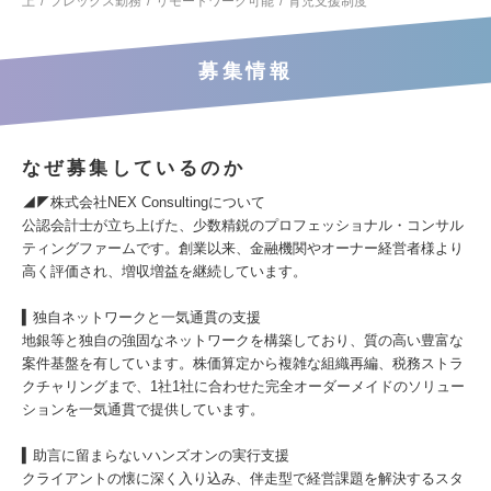
上
フレックス勤務
リモートワーク可能
育児支援制度
募集情報
なぜ募集しているのか
◢◤株式会社NEX Consultingについて
公認会計士が立ち上げた、少数精鋭のプロフェッショナル・コンサル
ティングファームです。創業以来、金融機関やオーナー経営者様より
高く評価され、増収増益を継続しています。
▍独自ネットワークと一気通貫の支援
地銀等と独自の強固なネットワークを構築しており、質の高い豊富な
案件基盤を有しています。株価算定から複雑な組織再編、税務ストラ
クチャリングまで、1社1社に合わせた完全オーダーメイドのソリュー
ションを一気通貫で提供しています。
▍助言に留まらないハンズオンの実行支援
クライアントの懐に深く入り込み、伴走型で経営課題を解決するスタ