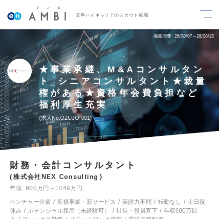
若手ハイキャリアのスカウト転職
掲載期間
26/08/07～26/08/20
★事業承継、M&Aコンサルタン
ト_シニアコンサルタント★裁量
権がある★資格年会費負担など
福利厚生充実
求人No.OZUJO-001
財務・会計コンサルタント
株式会社NEX Consulting
年収
600万円～1049万円
ベンチャー企業
新規事業・新サービス
英語力不問
転勤なし
土日祝
休み
ポテンシャル採用（未経験可）
社長・役員直下
年収600万以