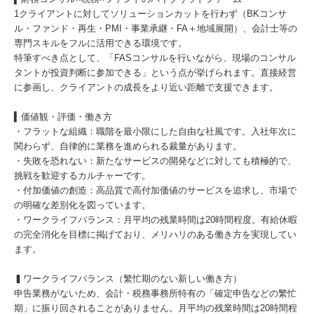
1クライアントに対してソリューションカットを行わず（BKコンサ
ル・ファンド・再生・PMI・事業承継・FA＋地域展開）、会計士等の
専門スキルをフルに活用できる環境です。
特筆すべき点として、「FASコンサルを行いながら、現場のコンサル
タントが投資判断に参加できる」という点が挙げられます。直接経営
に参画し、クライアントの成⻑をより近い距離で支援できます。
▍価値観・評価・働き方
・フラットな組織：職階を最小限にした自由な社風です。入社年次に
関わらず、自律的に業務を進められる裁量があります。
・失敗を恐れない：新たなサービスの開発などに対しても積極的で、
挑戦を歓迎するカルチャーです。
・付加価値の創造：高品質で高付加価値のサービスを追求し、市場で
の明確な差別化を図っています。
・ワークライフバランス：月平均の残業時間は20時間程度。有給休暇
の完全消化を目標に掲げており、メリハリのある働き方を実現してい
ます。
▍ワークライフバランス（繁忙期のない新しい働き方）
申告業務がないため、会計・税務事務所特有の「確定申告などの繁忙
期」に振り回されることがありません。月平均の残業時間は20時間程