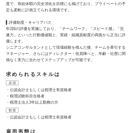
度で、有給休暇の完全消化を目標にも掲げており、プライベートの予
定も柔軟に計画立てられる環境です。
▍評価制度・キャリアパス
年2回の評価を実施しており、「チームワーク」「スピード感」「完
遂力」といった行動価値観と、実績・組織貢献度の両面から正当に評
価します。
シニアコンサルタントとして現場経験を積んだ後、チームを牽引する
マネージャー、さらにはディレクター・役員陣へと、年齢・社歴に関
係なく実力に合わせてステップアップが可能です。
求められるスキルは
必須
・公認会計士もしくは税理士有資格者
・税理試験科目合格者
・税理士法人3年以上勤務の方
歓迎
・公認会計士もしくは税理士有資格者
雇用形態は