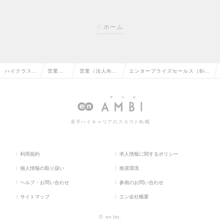
ホーム
ハイクラス求
営業系
営業（法人向
エンタープライズセールス［Bil
人TOP
の転職
け）の転職
l One］の求人情報
若手ハイキャリアのスカウト転職
利用規約
求人情報に関するポリシー
個人情報の取り扱い
推奨環境
ヘルプ・お問い合わせ
参画のお問い合わせ
サイトマップ
エン会社概要
©
en Inc.