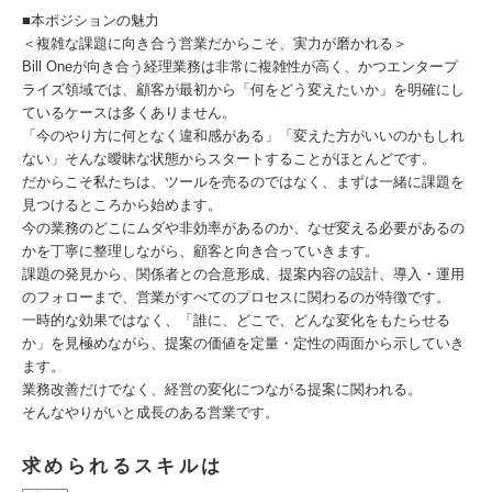
■本ポジションの魅力
＜複雑な課題に向き合う営業だからこそ、実力が磨かれる＞
Bill Oneが向き合う経理業務は非常に複雑性が高く、かつエンタープ
ライズ領域では、顧客が最初から「何をどう変えたいか」を明確にし
ているケースは多くありません。
「今のやり方に何となく違和感がある」「変えた方がいいのかもしれ
ない」そんな曖昧な状態からスタートすることがほとんどです。
だからこそ私たちは、ツールを売るのではなく、まずは一緒に課題を
見つけるところから始めます。
今の業務のどこにムダや非効率があるのか、なぜ変える必要があるの
かを丁寧に整理しながら、顧客と向き合っていきます。
課題の発見から、関係者との合意形成、提案内容の設計、導入・運用
のフォローまで、営業がすべてのプロセスに関わるのが特徴です。
一時的な効果ではなく、「誰に、どこで、どんな変化をもたらせる
か」を見極めながら、提案の価値を定量・定性の両面から示していき
ます。
業務改善だけでなく、経営の変化につながる提案に関われる。
そんなやりがいと成長のある営業です。
求められるスキルは