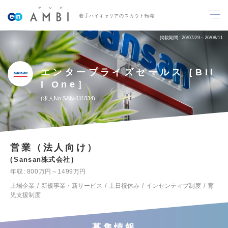
若手ハイキャリアのスカウト転職
掲載期間
26/07/29～26/08/11
エンタープライズセールス［Bil
l One］
求人No.SAN-111834
営業（法人向け）
Sansan株式会社
年収
800万円～1499万円
上場企業
新規事業・新サービス
土日祝休み
インセンティブ制度
育
児支援制度
募集情報