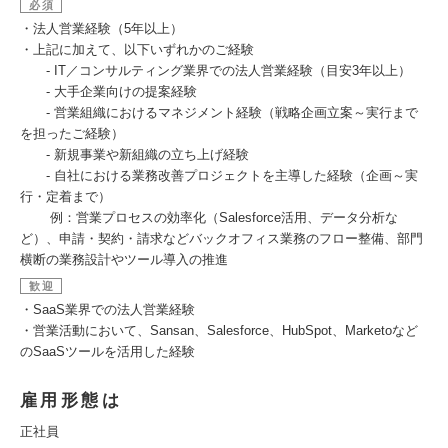
必須
・法人営業経験（5年以上）
・上記に加えて、以下いずれかのご経験
- IT／コンサルティング業界での法人営業経験（目安3年以上）
- 大手企業向けの提案経験
- 営業組織におけるマネジメント経験（戦略企画立案～実行まで
を担ったご経験）
- 新規事業や新組織の立ち上げ経験
- 自社における業務改善プロジェクトを主導した経験（企画～実
行・定着まで）
例：営業プロセスの効率化（Salesforce活用、データ分析な
ど）、申請・契約・請求などバックオフィス業務のフロー整備、部門
横断の業務設計やツール導入の推進
歓迎
・SaaS業界での法人営業経験
・営業活動において、Sansan、Salesforce、HubSpot、Marketoなど
のSaaSツールを活用した経験
雇用形態は
正社員