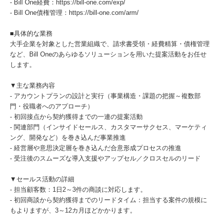
- Bill One経費：https://bill-one.com/exp/
- Bill One債権管理：https://bill-one.com/arm/
■具体的な業務
大手企業を対象とした営業組織で、請求書受領・経費精算・債権管理
など、Bill Oneのあらゆるソリューションを用いた提案活動をお任せ
します。
▼主な業務内容
- アカウントプランの設計と実行（事業構造・課題の把握～複数部
門・役職者へのアプローチ）
- 初回接点から契約獲得までの一連の提案活動
- 関連部門（インサイドセールス、カスタマーサクセス、マーケティ
ング、開発など）を巻き込んだ事業推進
- 経営層や意思決定層を巻き込んだ合意形成プロセスの推進
- 受注後のスムーズな導入支援やアップセル／クロスセルのリード
▼セールス活動の詳細
- 担当顧客数：1日2～3件の商談に対応します。
- 初回商談から契約獲得までのリードタイム：担当する案件の規模に
もよりますが、3～12カ月ほどかかります。