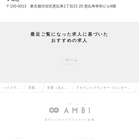
〒150-0013 東京都渋谷区恵比寿1丁目22-20 恵比寿幸和ビル6階
最近ご覧になった求人に基づいた
おすすめの求人
ホーム
ハイクラス
営業系
営業（法人向
アカウントプランナー《エンターテ
求人TOP
の転職
け）の転職
イメント業界》の求人情報
若手ハイキャリアのスカウト転職