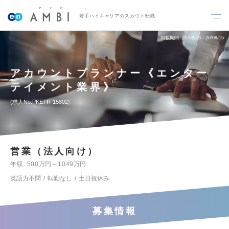
若手ハイキャリアのスカウト転職
掲載期間
26/08/03～26/08/16
アカウントプランナー《エンター
テイメント業界》
求人No.PKETR-15802
営業（法人向け）
年収
500万円～1049万円
英語力不問
転勤なし
土日祝休み
募集情報