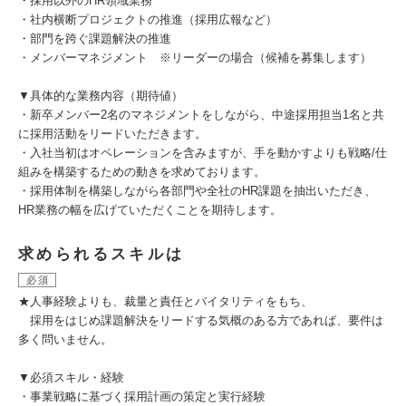
・採用以外のHR領域業務
・社内横断プロジェクトの推進（採用広報など）
・部門を跨ぐ課題解決の推進
・メンバーマネジメント ※リーダーの場合（候補を募集します）
▼具体的な業務内容（期待値）
・新卒メンバー2名のマネジメントをしながら、中途採用担当1名と共
に採用活動をリードいただきます。
・入社当初はオペレーションを含みますが、手を動かすよりも戦略/仕
組みを構築するための動きを求めております。
・採用体制を構築しながら各部門や全社のHR課題を抽出いただき、
HR業務の幅を広げていただくことを期待します。
求められるスキルは
必須
★人事経験よりも、裁量と責任とバイタリティをもち、
採用をはじめ課題解決をリードする気概のある方であれば、要件は
多く問いません。
▼必須スキル・経験
・事業戦略に基づく採用計画の策定と実行経験