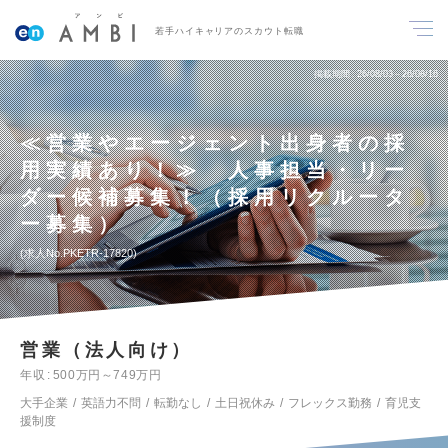
若手ハイキャリアのスカウト転職
掲載期間
26/08/03～26/08/16
≪営業やエージェント出身者の採
用実績あり！≫ 人事担当・リー
ダー候補募集！（採用リクルータ
ー募集）
求人No.PKETR-17820
営業（法人向け）
年収
500万円～749万円
大手企業
英語力不問
転勤なし
土日祝休み
フレックス勤務
育児支
援制度