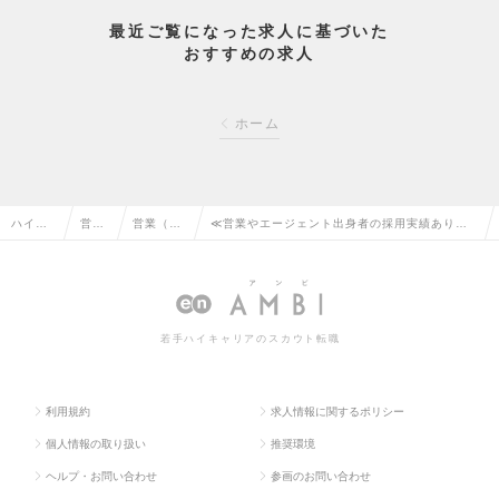
最近ご覧になった求人に基づいた
おすすめの求人
ホーム
ハイク
営業
営業（法
≪営業やエージェント出身者の採用実績あり！
ラス求
系の
人向け）
≫ 人事担当・リーダー候補募集！（採用リク
人TOP
転職
の転職
ルーター募集）の求人情報
若手ハイキャリアのスカウト転職
利用規約
求人情報に関するポリシー
個人情報の取り扱い
推奨環境
ヘルプ・お問い合わせ
参画のお問い合わせ