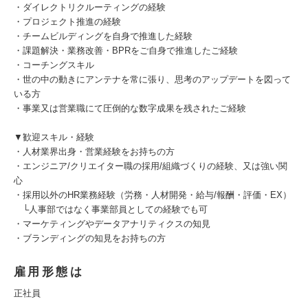
・ダイレクトリクルーティングの経験
・プロジェクト推進の経験
・チームビルディングを自身で推進した経験
・課題解決・業務改善・BPRをご自身で推進したご経験
・コーチングスキル
・世の中の動きにアンテナを常に張り、思考のアップデートを図って
いる方
・事業又は営業職にて圧倒的な数字成果を残されたご経験
▼歓迎スキル・経験
・人材業界出身・営業経験をお持ちの方
・エンジニア/クリエイター職の採用/組織づくりの経験、又は強い関
心
・採用以外のHR業務経験（労務・人材開発・給与/報酬・評価・EX）
└人事部ではなく事業部員としての経験でも可
・マーケティングやデータアナリティクスの知見
・ブランディングの知見をお持ちの方
雇用形態は
正社員