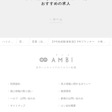
おすすめの求人
ホーム
ハイクラ
営業
営業（法人
【PR未経験者歓迎】PRプランナー ※将来
ス求人T
系の
向け）の転
的にはマネージャーとしてご活躍頂きます。
OP
転職
職
の求人情報
若手ハイキャリアのスカウト転職
利用規約
求人情報に関するポリシー
個人情報の取り扱い
推奨環境
ヘルプ・お問い合わせ
参画のお問い合わせ
サイトマップ
エン会社概要