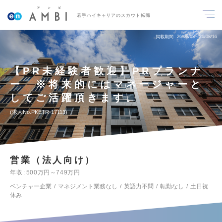
若手ハイキャリアのスカウト転職
掲載期間
26/08/03～26/08/16
【PR未経験者歓迎】PRプランナ
ー ※将来的にはマネージャーと
してご活躍頂きます。
求人No.PKETR-17113
営業（法人向け）
年収
500万円～749万円
ベンチャー企業
マネジメント業務なし
英語力不問
転勤なし
土日祝
休み