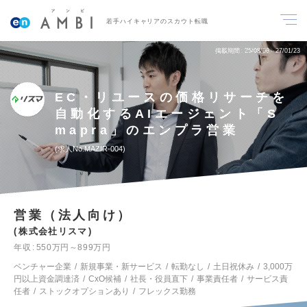
若手ハイキャリアのスカウト転職
掲載期間
25/08/08～27/01/23
EC・リユースの価格リサーチを
自動化するAIエージェント「S
mapra」のエンプラ営業
求人No.MAZIR-004
営業（法人向け）
株式会社リスマ
年収
550万円～899万円
ベンチャー企業
新規事業・新サービス
転勤なし
土日祝休み
3,000万
円以上資金調達済
CxO候補
社長・役員直下
事業責任者
サービス責
任者
ストックオプションあり
フレックス勤務