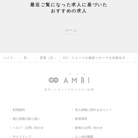
最近ご覧になった求人に基づいた
おすすめの求人
ホーム
ハイクラ
営業
営業（法人
EC・リユースの価格リサーチを自動化するA
ス求人T
系の
向け）の転
Iエージェント「Smapra」のエンプラ営業の
OP
転職
職
求人情報
若手ハイキャリアのスカウト転職
利用規約
求人情報に関するポリシー
個人情報の取り扱い
推奨環境
ヘルプ・お問い合わせ
参画のお問い合わせ
サイトマップ
エン会社概要