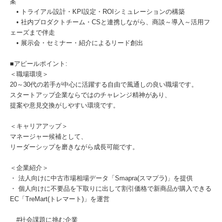
案
• トライアル設計・KPI設定・ROIシミュレーションの構築
• 社内プロダクトチーム・CSと連携しながら、商談～導入～活用フ
ェーズまで伴走
• 展示会・セミナー・紹介によるリード創出
■アピールポイント:
＜職場環境＞
20～30代の若手が中心に活躍する自由で風通しの良い職場です。
スタートアップ企業ならではのチャレンジ精神があり、
提案や意見交換がしやすい環境です。
＜キャリアアップ＞
マネージャー候補として、
リーダーシップを磨きながら成長可能です。
＜企業紹介＞
・ 法人向けに中古市場相場データ「Smapra(スマプラ)」を提供
・ 個人向けに不要品を下取りに出して割引価格で新商品が購入できる
EC「TreMart(トレマート)」を運営
#社会課題に挑む企業