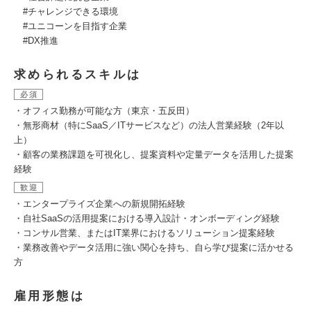
#チャレンジできる環境
#ユニコーンを目指す企業
#DX推進
求められるスキルは
必須
・オフィス勤務が可能な方（東京・五反田）
・無形商材（特にSaaS／ITサービスなど）の法人営業経験（2年以
上）
・顧客の業務課題を可視化し、提案資料や定量データを活用した提案
経験
歓迎
・エンタープライズ企業への新規開拓経験
・自社SaaSの活用提案における導入設計・オンボーディング経験
・コンサル営業、またはIT業界におけるソリューション提案経験
・業務改善やデータ活用に強い関心を持ち、自ら学び提案に活かせる
方
雇用形態は