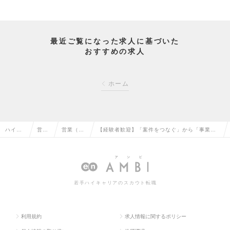
最近ご覧になった求人に基づいた
おすすめの求人
ホーム
ハイク
営業
営業（法
【経験者歓迎】「案件をつなぐ」から「事業を
ラス求
系の
人向け）
動かす」へ。――M&A・経営支援を担う法人営
人TOP
転職
の転職
業ポジションの求人情報
若手ハイキャリアのスカウト転職
利用規約
求人情報に関するポリシー