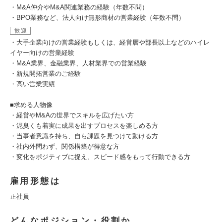
・M&A仲介やM&A関連業務の経験（年数不問）
・BPO業務など、法人向け無形商材の営業経験（年数不問）
歓迎
・大手企業向けの営業経験もしくは、経営層や部長以上などのハイレ
イヤー向けの営業経験
・M&A業界、金融業界、人材業界での営業経験
・新規開拓営業のご経験
・高い営業実績
■求める人物像
・経営やM&Aの世界でスキルを広げたい方
・泥臭くも着実に成果を出すプロセスを楽しめる方
・当事者意識を持ち、自ら課題を見つけて動ける方
・社内外問わず、関係構築が得意な方
・変化をポジティブに捉え、スピード感をもって行動できる方
雇用形態は
正社員
どんなポジション・役割か