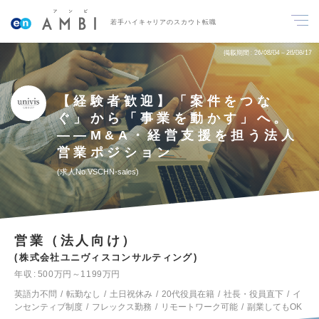
若手ハイキャリアのスカウト転職
掲載期間
26/08/04～26/08/17
【経験者歓迎】「案件をつな
ぐ」から「事業を動かす」へ。
――M&A・経営支援を担う法人
営業ポジション
求人No.VSCHN-sales
営業（法人向け）
株式会社ユニヴィスコンサルティング
年収
500万円～1199万円
英語力不問
転勤なし
土日祝休み
20代役員在籍
社長・役員直下
イ
ンセンティブ制度
フレックス勤務
リモートワーク可能
副業してもOK