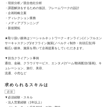
・現状分析／競合他社分析
・課題解決をするための仮説、フレームワークの設計
・企画戦略立案
・ディレクション業務
・メディアプランニング
・新規開拓
★取り扱い媒体はソーシャルネットワーク～オンライン(インフルエン
サーキャステング)/オフライン施策(ノベルティ制作・街頭広告)等
幅広い媒体、施策を用いて企画提案をしていただきます。
▼担当クライアント事例
通信、金融、クラウドサービス、エンタメ(ゲーム/動画配信/漫画)、キ
ュレーション、旅行、美容、
流通、小売など
求められるスキルは
必須
▼必須経験・スキル
・法人営業経験（1年以上）