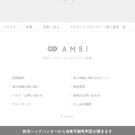
ホーム
ハイクラス
営業系
営業（法人向
アカウントプランナー《第二新卒・未経
求人TOP
の転職
け）の転職
験者歓迎ポジション》の求人情報
若手ハイキャリアのスカウト転職
利用規約
求人情報に関するポリシー
個人情報の取り扱い
推奨環境
ヘルプ・お問い合わせ
参画のお問い合わせ
サイトマップ
エン会社概要
©
en Inc.
担当ヘッドハンターから
合格可能性判定
が届きます