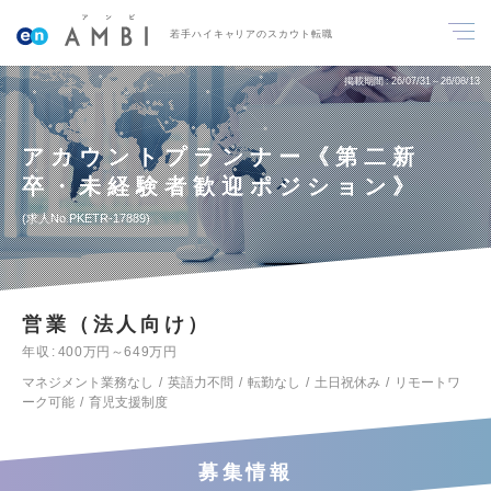
若手ハイキャリアのスカウト転職
掲載期間
26/07/31～26/08/13
アカウントプランナー《第二新
卒・未経験者歓迎ポジション》
求人No.PKETR-17889
営業（法人向け）
年収
400万円～649万円
マネジメント業務なし
英語力不問
転勤なし
土日祝休み
リモートワ
ーク可能
育児支援制度
募集情報