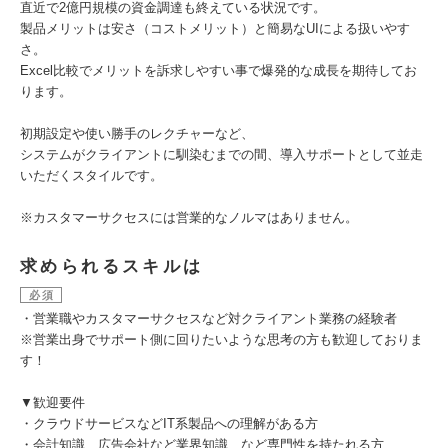
直近で2億円規模の資金調達も終えている状況です。
製品メリットは安さ（コストメリット）と簡易なUIによる扱いやす
さ。
Excel比較でメリットを訴求しやすい事で爆発的な成長を期待してお
ります。
初期設定や使い勝手のレクチャーなど、
システムがクライアントに馴染むまでの間、導入サポートとして並走
いただくスタイルです。
※カスタマーサクセスには営業的なノルマはありません。
求められるスキルは
必須
・営業職やカスタマーサクセスなど対クライアント業務の経験者
※営業出身でサポート側に回りたいような思考の方も歓迎しておりま
す！
▼歓迎要件
・クラウドサービスなどIT系製品への理解がある方
・会計知識、広告会社など業界知識、など専門性を持たれる方