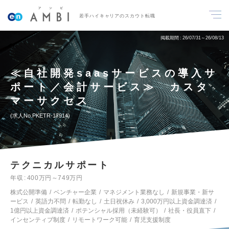
若手ハイキャリアのスカウト転職
掲載期間
26/07/31～26/08/13
≪自社開発saasサービスの導入サ
ポート／会計サービス≫ カスタ
マーサクセス
求人No.PKETR-17914
テクニカルサポート
年収
400万円～749万円
株式公開準備
ベンチャー企業
マネジメント業務なし
新規事業・新サ
ービス
英語力不問
転勤なし
土日祝休み
3,000万円以上資金調達済
1億円以上資金調達済
ポテンシャル採用（未経験可）
社長・役員直下
インセンティブ制度
リモートワーク可能
育児支援制度