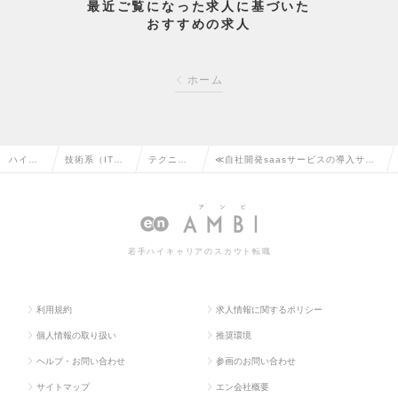
最近ご覧になった求人に基づいた
おすすめの求人
ホーム
ハイク
技術系（IT・
テクニカ
≪自社開発saasサービスの導入サポ
ラス求
Web・通信
ルサポー
ート／会計サービス≫ カスタマーサ
人TOP
系）の転職
トの転職
クセスの求人情報
若手ハイキャリアのスカウト転職
利用規約
求人情報に関するポリシー
個人情報の取り扱い
推奨環境
ヘルプ・お問い合わせ
参画のお問い合わせ
サイトマップ
エン会社概要