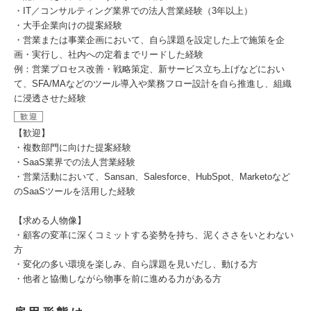
・IT／コンサルティング業界での法人営業経験（3年以上）
・大手企業向けの提案経験
・営業または事業企画において、自ら課題を設定した上で施策を企
画・実行し、社内への定着までリードした経験
例：営業プロセス改善・戦略策定、新サービス立ち上げなどにおい
て、SFA/MAなどのツール導入や業務フロー設計を自ら推進し、組織
に浸透させた経験
歓迎
【歓迎】
・複数部門に向けた提案経験
・SaaS業界での法人営業経験
・営業活動において、Sansan、Salesforce、HubSpot、Marketoなど
のSaaSツールを活用した経験
【求める人物像】
・顧客の変革に深くコミットする姿勢を持ち、泥くささをいとわない
方
・変化の多い環境を楽しみ、自ら課題を見いだし、動ける方
・他者と協働しながら物事を前に進める力がある方