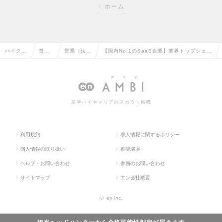
ホーム
ハイクラ
営業
営業（法人
【国内No.1のSaaS企業】業界トップシェア
ス求人T
系の
向け）の転
DXサービスのエンタープライズセールスの
OP
転職
職
求人情報
若手ハイキャリアのスカウト転職
利用規約
求人情報に関するポリシー
個人情報の取り扱い
推奨環境
ヘルプ・お問い合わせ
参画のお問い合わせ
サイトマップ
エン会社概要
©
en Inc.