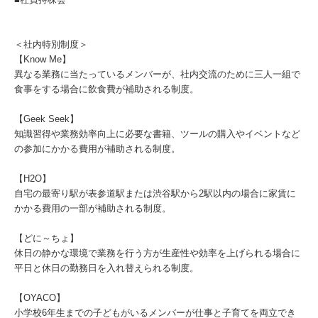
＜社内特別制度＞
【Know Me】
異なる業務に当たっているメンバーが、社内交流のために三人一組で
食事をする場合に飲食費が補助される制度。
【Geek Seek】
知識習得や業務効率向上に必要な書籍、ツールの購入やイベントなど
の参加にかかる費用が補助される制度。
【H2O】
自宅の最寄り駅が表参道駅または渋谷駅から2駅以内の場合に家賃に
かかる費用の一部が補助される制度。
【どに～ちょ】
休日の静かな環境で業務を行う方が生産性や効率を上げられる場合に
平日と休日の勤務日を入れ替えられる制度。
【OYACO】
小学校6年生までの子どもがいるメンバーが仕事と子育てを両立でき