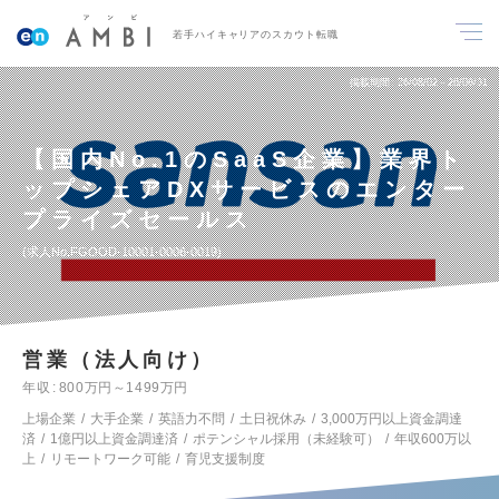
若手ハイキャリアのスカウト転職
掲載期間
26/08/02～26/08/31
【国内No.1のSaaS企業】業界ト
ップシェアDXサービスのエンター
プライズセールス
求人No.FGOOD-10001-0006-0019
営業（法人向け）
年収
800万円～1499万円
上場企業
大手企業
英語力不問
土日祝休み
3,000万円以上資金調達
済
1億円以上資金調達済
ポテンシャル採用（未経験可）
年収600万以
上
リモートワーク可能
育児支援制度