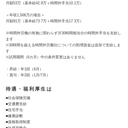
月額53万（基本給42.9万＋時間外手当10.1万）
＜年収1,506万の場合＞
月額91万（基本給73.7万＋時間外手当17.3万）
※時間外労働の有無に関わらず月30時間相当分の時間外手当を支給し
ます
※30時間を超える時間外労働分についての割増賃金は追加で支給しま
す
※試用期間（6カ月）中の条件変更はありません
・昇給：年1回（6月）
・賞与：年2回（1月/7月）
待遇・福利厚生は
■社会保険完備
■交通費支給
■住宅手当
■健康診断
■資格取得制度
■社員持株会