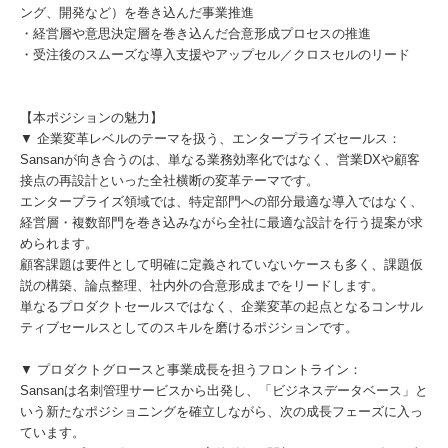
ング、開発など）を巻き込んだ事業推進
・経営層や意思決定層を巻き込んだ合意形成プロセスの推進
・受注後のスムーズな導入支援やアップセル／クロスセルのリード
【本ポジションの魅力】
▼ 企業変革レベルのテーマを扱う、エンタープライズセールス：
Sansanが向き合うのは、単なる業務効率化ではなく、営業DXや顧客
接点の再設計といった全社横断の変革テーマです。
エンタープライズ領域では、特定部門への部分最適な導入ではなく、
経営層・複数部門を巻き込みながら全社に最適な設計を行う提案が求
められます。
顧客課題は要件として明確に定義されていないケースも多く、課題仮
説の構築、論点整理、社内外の合意形成までをリードします。
単なるプロダクトセールスではなく、企業変革の起点となるコンサル
ティブセールスとしてのスキルを磨けるポジションです。
▼ プロダクトグロースと事業成長を担うフロントライン：
Sansanは名刺管理サービスから出発し、「ビジネスデータベース」と
いう新たなポジショニングを確立しながら、次の成長フェーズに入っ
ています。