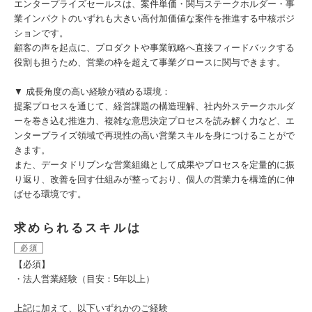
エンタープライズセールスは、案件単価・関与ステークホルダー・事
業インパクトのいずれも大きい高付加価値な案件を推進する中核ポジ
ションです。
顧客の声を起点に、プロダクトや事業戦略へ直接フィードバックする
役割も担うため、営業の枠を超えて事業グロースに関与できます。
▼ 成長角度の高い経験が積める環境：
提案プロセスを通じて、経営課題の構造理解、社内外ステークホルダ
ーを巻き込む推進力、複雑な意思決定プロセスを読み解く力など、エ
ンタープライズ領域で再現性の高い営業スキルを身につけることがで
きます。
また、データドリブンな営業組織として成果やプロセスを定量的に振
り返り、改善を回す仕組みが整っており、個人の営業力を構造的に伸
ばせる環境です。
求められるスキルは
必須
【必須】
・法人営業経験（目安：5年以上）
上記に加えて、以下いずれかのご経験