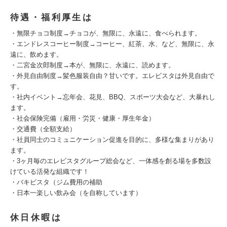
待遇・福利厚生は
・無限チョコ制度→チョコが、無限に、永遠に、食べられます。
・エンドレスコーヒー制度→コーヒー、紅茶、水、など、無限に、永
遠に、飲めます。
・二宮金次郎制度→本が、無限に、永遠に、読めます。
・外見自由制度→髪色服装自由？甘いです。エレビスタは外見自由で
す。
・社内イベント→忘年会、花見、BBQ、スポーツ大会など、大暴れし
ます。
・社会保険完備（雇用・労災・健康・厚生年金）
・交通費（全額支給）
・社員同士のコミュニケーション促進を目的に、多様な集まりがあり
ます。
・3ヶ月毎のエレビスタグループ総会など、一体感を創る場を多数設
けている活発な組織です！
・バキビスタ（ジム費用の補助
・日本一楽しい飲み会（を自称しています）
休日休暇は