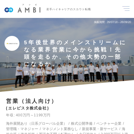
若手ハイキャリアのスカウト転職
掲載期間
26/07/18～26/09/20
5年後世界のメインストリームに
なる業界営業に今から挑戦！先
頭を走るか、その他大勢の一部
になるか。
求人No.RARMR-solsel-gori02
営業（法人向け）
エレビスタ株式会社
年収
400万円～1199万円
海外展開あり（日系グローバル企業）
株式公開準備
ベンチャー企業
管理職・マネジャー
マネジメント業務なし
新規事業・新サービス
海