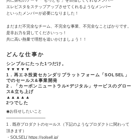
共に弊社のテーマ「“もっとも”」を目指してくれるメンバー
エレビスタをステップアップさせてくれるようなメンバー
といったメンバーが必要になりました！
まだまだ不完全なチーム、不完全な事業、不完全なことばかりです。
是非お力を貸してくださいっっ！
共に高い熱量で理想を追いかけましょう！！
どんな仕事か
シンプルにたった1つだけ。
▼▼▼▼▼
1．再エネ投資セカンダリプラットフォーム「SOLSEL」
でのセールス&事業開発
2．「カーボンニュートラル×デジタル」サービスのグロー
ス&立ち上げ
▲▲▲▲▲
2つでした
◉お任せしたいこと
──────────────
1．既存プロダクトのセールス（下記のようなプロダクトに関わって
頂きます）
・SOLSEL( https://solsell.jp/