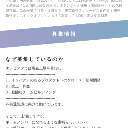
外出張
海外折衝
英語力不問
転勤なし
土日祝休み
3,000万円以上資
金調達済
1億円以上資金調達済
ポテンシャル採用（未経験可）
20代役
員在籍
CxO候補
社長・役員直下
事業責任者
サービス責任者
開発
責任者
ストックオプションあり
副業してもOK
育児支援制度
募集情報
なぜ募集しているのか
エレビスタでは現在上場を目指し
-------------------------------------------
1．インパクトのあるプロダクトへのグロース・新規開発
2．売上・利益
3．強固なチームビルディング
-------------------------------------------
を共通認識に掲げて動いています。
そこで、上場に向けて、
ボードメンバーになれるような素晴らしいメンバー