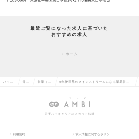
〒103-0004 東京都中央区東日本橋2-7-1, Frontier東日本橋 2F
最近ご覧になった求人に基づいた
おすすめの求人
ホーム
ハイク
営業
営業（法
5年後世界のメインストリームになる業界営業
ラス求
系の
人向け）
に今から挑戦！先頭を走るか、その他大勢の一
人TOP
転職
の転職
部になるか。の求人情報
若手ハイキャリアのスカウト転職
利用規約
求人情報に関するポリシー