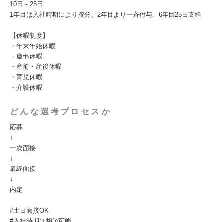
10日～25日
1年目は入社時期により按分、2年目より一斉付与、6年目25日支給
【休暇制度】
・年末年始休暇
・慶弔休暇
・産前・産後休暇
・育児休暇
・介護休暇
どんな選考プロセスか
応募
↓
一次面接
↓
最終面接
↓
内定
#土日面接OK
#入社時期は相談可能