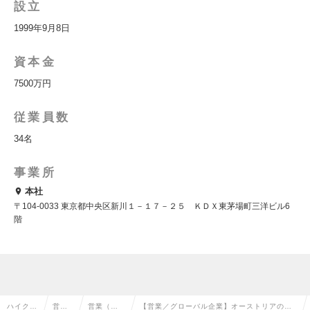
設立
1999年9月8日
資本金
7500万円
従業員数
34名
事業所
本社
〒104-0033 東京都中央区新川１－１７－２５ ＫＤＸ東茅場町三洋ビル6
階
ハイクラ
営業
営業（法
【営業／グローバル企業】オーストリアの国