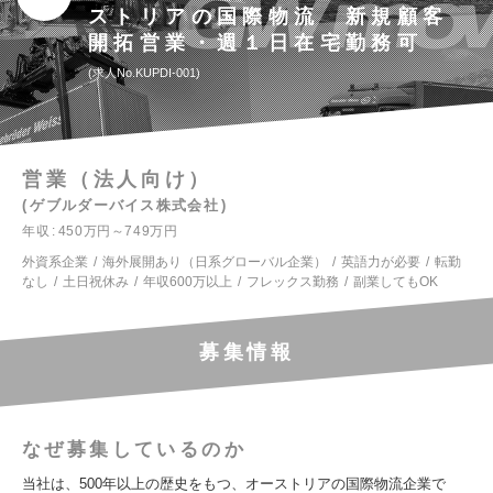
ストリアの国際物流 新規顧客
開拓営業・週１日在宅勤務可
求人No.KUPDI-001
営業（法人向け）
ゲブルダーバイス株式会社
年収
450万円～749万円
外資系企業
海外展開あり（日系グローバル企業）
英語力が必要
転勤
なし
土日祝休み
年収600万以上
フレックス勤務
副業してもOK
募集情報
なぜ募集しているのか
当社は、500年以上の歴史をもつ、オーストリアの国際物流企業で