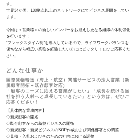
す。
世界34か国、180拠点以上のネットワークにてビジネス展開をしてい
ます。
今回は＜営業職＞の新しいメンバーをお迎えし更なる組織の体制強化
を行います！
”フレックスタイム制”を導入しているので、ライフワークバランスを
保ちながら幅広い業務を経験したい方にはピッタリ！ぜひご応募くだ
さい。
どんな仕事か
国際貨物輸送（海上・航空）関連サービスの法人営業（新
規顧客開拓＋既存顧客対応)
「顧客のニーズに応える営業がしたい」「成長を続ける当
社を担う人材へと成長していきたい」という方は、ぜひご
応募ください！
【具体的な業務内容】
◇新規顧客の開拓
◇既存顧客からの新規ビジネスの開拓
◇新規顧客・新規ビジネスのSOP作成および関係部署との調整
◇見積・入札およびそのための社内における調整