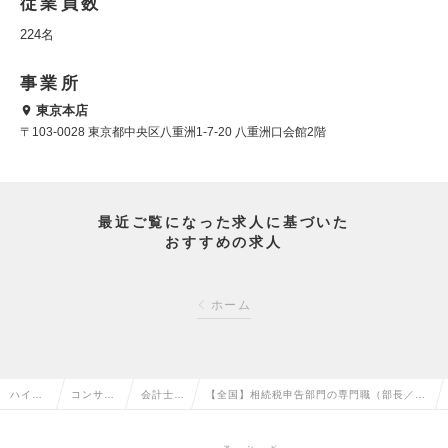
従業員数
224名
事業所
東京本店
〒103-0028 東京都中央区八重洲1-7-20 八重洲口会館2階
最近ご覧になった求人に基づいた
おすすめの求人
ホーム
ハイク
コンサル
会計士・
【全国】相続税申告部門の専門職（部長／シ
ラス求
タント系
税理士の
ニアクラス）◇勤務体制が選べる！◇成長性