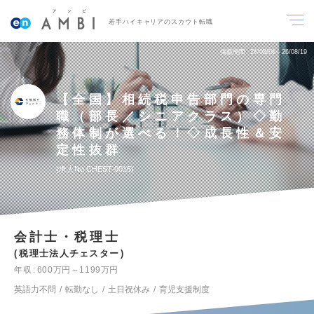
若手ハイキャリアのスカウト転職
掲載期間
26/08/06～26/08/19
【全国】相続税申告部門の専門
職（部長／シニアクラス）◇勤
務体制が選べる！◇成長性＆安
定性抜群
求人No.CHEST-0016
会計士・税理士
税理士法人チェスター
年収
600万円～1199万円
英語力不問
転勤なし
土日祝休み
育児支援制度