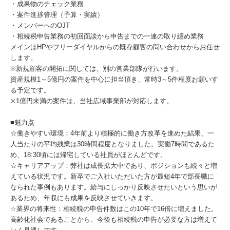
・成果物のチェック業務
・案件進捗管理（予算・実績）
・メンバーへのOJT
・相続税申告業務の初回面談から申告までの一連の取り纏め業務
メインはHPやフリーダイヤルからの既存顧客の問い合わせからお任せ
します。
※新規顧客の開拓に関しては、別の営業部隊が行います。
資産規模1～5億円の案件を中心に担当頂き、常時3～5件程度お願いす
る予定です。
※1億円未満の案件は、当社広域事業部が対応します。
■魅力点
☆働きやすい環境：4年前より積極的に働き方改革を進めた結果、一
人当たりの平均残業は30時間程度となりました。実働7時間であるた
め、18:30頃には帰宅している社員がほとんどです。
☆キャリアアップ：弊社は成長拡大中であり、ポジションも続々と増
えている状況です。新卒でご入社いただいた方が最短4年で部長職に
なられた事例もあります。給与にしっかり反映させたいという思いが
あるため、年収にも成果を反映させていきます。
☆業界の将来性：相続税の申告件数はこの10年で16倍に増えました。
高齢化社会であることから、今後も相続税の申告が必要な方は増えて