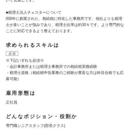
いく見通しです。
■税理士法人チェスターについて
008年に創業された、相続税に特化した事務所です。他社よりも税理
士が多いことが強みであり、税理士比率は約30％です。より専門的な
ことに対応できるよう整えております。
求められるスキルは
必須
※下記いずれも必須※
・会計事務所または税理士事務所での相続税実務経験
・税理士資格（相続税申告業務のご経験が豊富な方は科目合格でも応
募可能）
雇用形態は
正社員
どんなポジション・役割か
専門職シニアスタッフ(部長クラス)