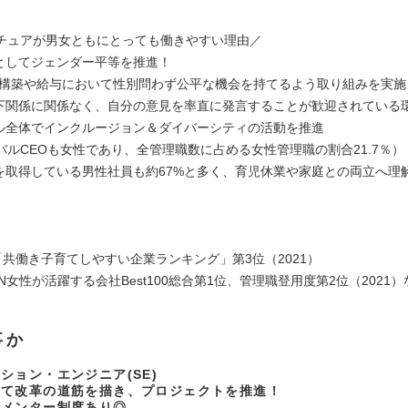
チュアが男女ともにとっても働きやすい理由／
体としてジェンダー平等を推進！
築や給与において性別問わず公平な機会を持てるよう取り組みを実施
上下関係に関係なく、自分の意見を率直に発言することが歓迎されている
バル全体でインクルージョン＆ダイバーシティの活動を推進
ルCEOも女性であり、全管理職数に占める女性管理職の割合21.7％）
業を取得している男性社員も約67%と多く、育児休業や家庭との両立へ理
「共働き子育てしやすい企業ランキング」第3位（2021）
N女性が活躍する会社Best100総合第1位、管理職登用度第2位（2021）
事か
ション・エンジニア(SE)
して改革の道筋を描き、プロジェクトを推進！
・メンター制度あり◎