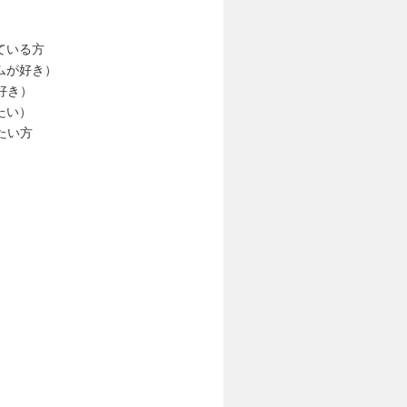
ている方
ムが好き）
好き）
たい）
したい方
）