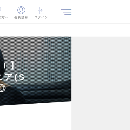
の方へ
会員登録
ログイン
迎！】
ア(S
◎