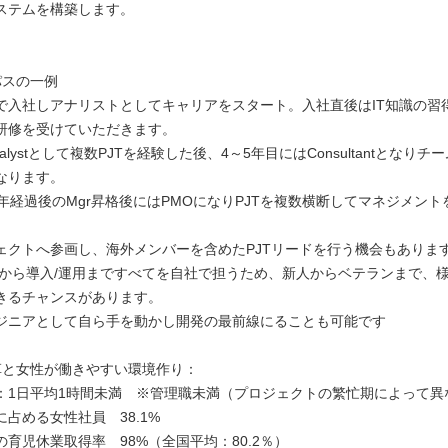
ステムを構築します。
パスの一例
で入社しアナリストとしてキャリアをスタート。入社直後はIT知識の習
研修を受けていただきます。
nalystとして複数PJTを経験した後、4～5年目にはConsultantとなり
なります。
3年経過後のMgr昇格後にはPMOになりPJTを複数横断してマネジメン
。
ェクトへ参画し、海外メンバーを含めたPJTリードを行う機会もありま
計から導入/運用まですべてを自社で担うため、新人からベテランまで、
きるチャンスがあります。
ジニアとして自ら手を動かし開発の最前線にることも可能です
革と女性が働きやすい環境作り：
：1日平均1時間未満 ※管理職未満（プロジェクトの繁忙期によって異
占める女性社員 38.1%
育児休業取得率 98%（全国平均：80.2％）