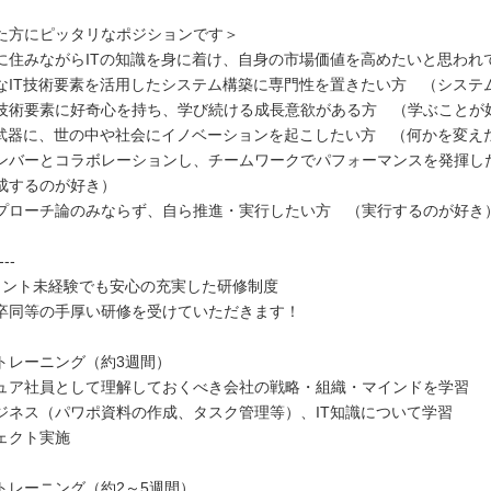
た方にピッタリなポジションです＞
に住みながらITの知識を身に着け、自身の市場価値を高めたいと思われ
なIT技術要素を活用したシステム構築に専門性を置きたい方 （システ
技術要素に好奇心を持ち、学び続ける成長意欲がある方 （学ぶことが
を武器に、世の中や社会にイノベーションを起こしたい方 （何かを変え
ンバーとコラボレーションし、チームワークでパフォーマンスを発揮
成するのが好き）
プローチ論のみならず、自ら推進・実行したい方 （実行するのが好き
---
タント未経験でも安心の充実した研修制度
卒同等の手厚い研修を受けていただきます！
トレーニング（約3週間）
ュア社員として理解しておくべき会社の戦略・組織・マインドを学習
ジネス（パワポ資料の作成、タスク管理等）、IT知識について学習
ェクト実施
トレーニング（約2～5週間）