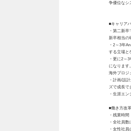
争優位なシ
■キャリア
・第二新卒
新卒相当の
・2～3年A
する立場と
・更に2～
になります
海外プロジ
・計画/設
ズで成長で
・生涯エン
■働き方改
・残業時間
・全社員数に
・女性社員の