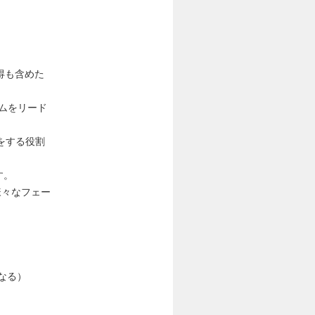
得も含めた
チームをリード
トをする役割
す。
様々なフェー
なる）