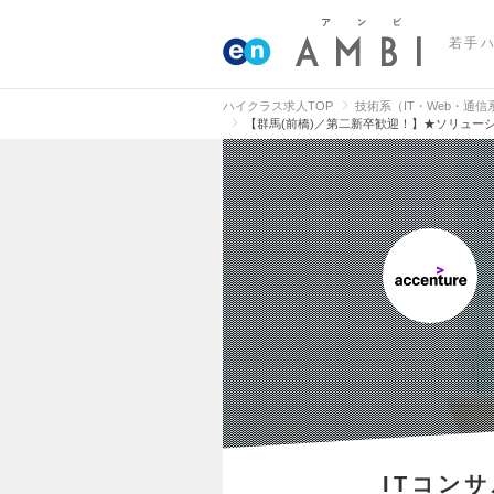
若手
ハイクラス求人TOP
技術系（IT・Web・通
【群馬(前橋)／第二新卒歓迎！】★ソリューシ
ITコン