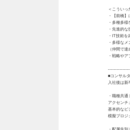
＜こういっ
・【前橋】
・多種多様
・先進的な
・IT技術
・多様なメ
（仲間で達
・戦略やア
---------------
■コンサル
入社後は新
・職種共通
アクセンチ
基本的なビ
模擬プロジ
・配属先別