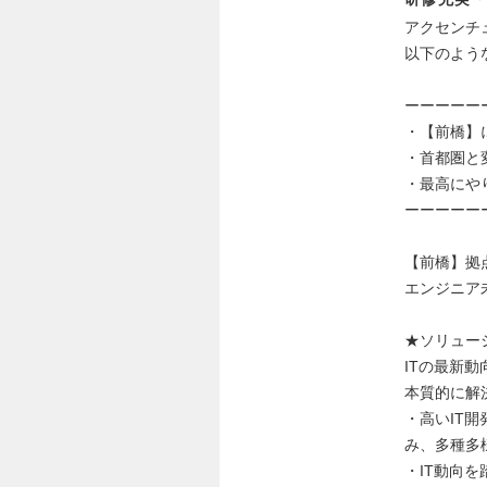
アクセンチ
以下のよう
ーーーーー
・【前橋】
・首都圏と
・最高にや
ーーーーー
【前橋】拠
エンジニア
★ソリューシ
ITの最新
本質的に解
・高いIT
み、多種多
・IT動向