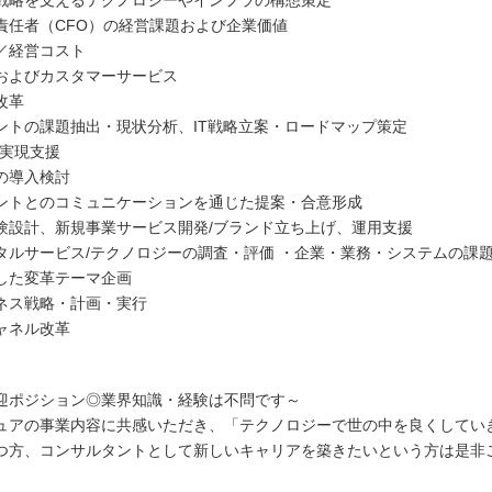
責任者（CFO）の経営課題および企業価値
／経営コスト
およびカスタマーサービス
改革
ントの課題抽出・現状分析、IT戦略立案・ロードマップ策定
・実現支援
の導入検討
ントとのコミュニケーションを通じた提案・合意形成
験設計、新規事業サービス開発/ブランド立ち上げ、運用支援
タルサービス/テクノロジーの調査・評価 ・企業・業務・システムの課
した変革テーマ企画
ネス戦略・計画・実行
ャネル改革
迎ポジション◎業界知識・経験は不問です～
ュアの事業内容に共感いただき、「テクノロジーで世の中を良くしてい
つ方、コンサルタントとして新しいキャリアを築きたいという方は是非