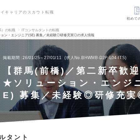
ハイキャリアのスカウト転職
初めて
信系）の転職
ITコンサルタントの転職
ョン・エンジニア(SE) 募集／未経験◎研修充実◎の求人情報
掲載期間
26/01/25～27/01/11
求人No.BHWMB-D2P-L04-ITS
【群馬(前橋)／第二新卒歓
★ソリューション・エンジニ
E) 募集／未経験◎研修充実
サルタント