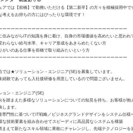
ュアでは【前橋】で勤務いただける【第二新卒】の方々を積極採用中で
な考えをお持ちの方にはぴったりな環境です！
ーーーーーーーーーーーーーーーーーーーーーーーーーーーーーーー
に住みながらITの知識を身に着け、自身の市場価値を高めたいと思われ
変わらない給与水準、キャリア形成をあきらめたくない方
りがいのある仕事を前橋で取り組みたいという方
ーーーーーーーーーーーーーーーーーーーーーーーーーーーーーーー
点では★ソリューション・エンジニア(SE)を募集しています。
未経験であっても入社後研修を用意しているので問題ございません。
ョン・エンジニア(SE)
動向を踏まえた多様なソリューションについての知見を持ち、お客様が抱
決します。
開発専門性に基づいてIT戦略／ビジネスグランドデザインをシステム仕様
様な技術要素を組み合わせてスピーディに高品質なシステムを構築
を踏まえて新たなスキル領域に果敢にチャレンジし、先端テクノロジーを