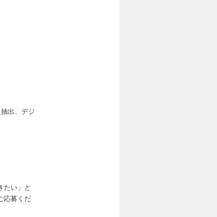
題抽出、デジ
きたい」と
ご応募くだ