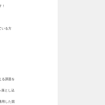
す！
ている方
える課題を
へ落とし込
適用した競