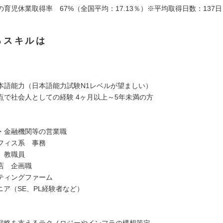
育児休業取得率 67%（全国平均：17.13％）※平均取得日数：137日
るスキルは
本語能力（日本語能力試験N1レベルが望ましい）
点で社会人としての経験 4ヶ月以上～5年未満の方
・金融機関等の営業職
フィス系 事務
 教職員
店 企画職
ティングファーム
ニア（SE、PL経験者など）
戦略を支えるテクノロジーやインフラの構想策定