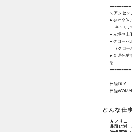
=========
＼アクセン
● 会社全
キャリア構
● 立場や
● グロー
（グローバ
● 育児休
る
=========
日経DUAL
日経WOMA
どんな仕
★ソリュー
課題に対
研修充実