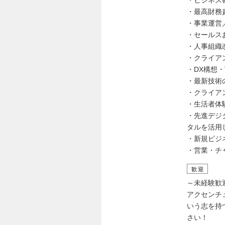
・最高財務
・事業運営
・セールス
・人事組織
・クライア
・DX構想
・最新技術
・クライア
・生活者体
・先進デジ
タルを活用
・新規ビジ
・営業・チ
歓迎
～未経験歓
アクセンチ
いう志を持
さい！