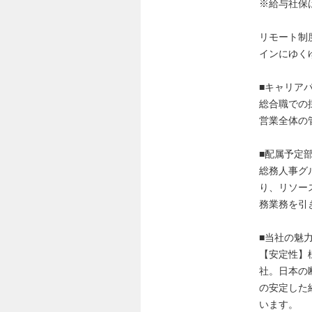
※給与社保
リモート制
インにゆく
■キャリア
総合職での
営業全体の
■配属予定
総務人事グ
り、リソー
務業務を引
■当社の魅
【安定性】
社。日本の
の安定した
います。