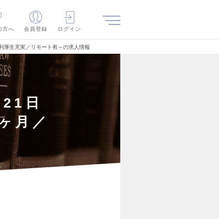
の方へ
会員登録
ログイン
／福利厚生充実／リモート有～の求人情報
21日
2ヶ月／
～