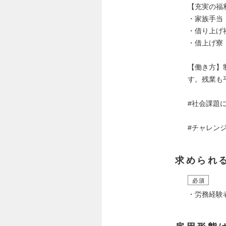
【充実の福
・家族手当 
・借り上げ社
・借上げ寮
【働き方】
す。残業も
#社会課題
#チャレン
求められ
必須
・労務経験