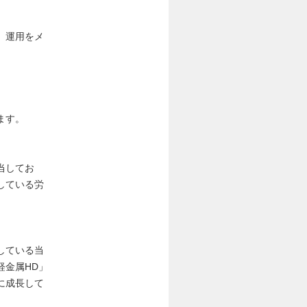
、運用をメ
ます。
当してお
している労
している当
軽金属HD」
に成長して