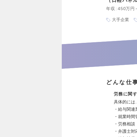
日軽パネ
年収
450万円
大手企業
どんな仕
労務に関
具体的には
・給与関連
・就業時間
・労務相談
・弁護士対