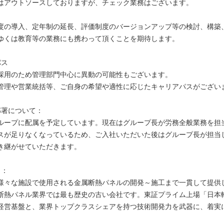
はアウトソースしておりますが、チェック業務はございます。
度の導入、定年制の延長、評価制度のバージョンアップ等の検討、構築
ゆくは教育等の業務にも携わって頂くことを期待します。
パス
採用のため管理部門中心に異動の可能性もございます。
管理や営業統括等、ご自身の希望や適性に応じたキャリアパスがござい
部署について：
ループに配属を予定しています。現在はグループ長が労務全般業務を担
スが足りなくなっているため、ご入社いただいた後はグループ長が担当
き継がせていただきます。
力：
様々な施設で使用される金属断熱パネルの開発～施工まで一貫して提供
断熱パネル業界では最も歴史の古い会社です。東証プライム上場「日本
経営基盤と、業界トップクラスシェアを持つ技術開発力を武器に、着実