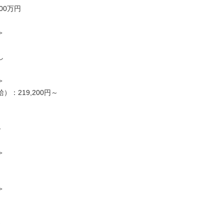
00万円
＞
し
＞
）：219,200円～
～
＞
＞