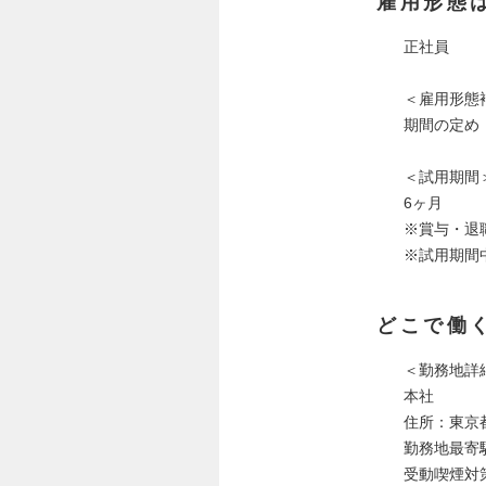
雇用形態
正社員
＜雇用形態
期間の定め
＜試用期間
6ヶ月
※賞与・退
※試用期間
どこで働
＜勤務地詳
本社
住所：東京都
勤務地最寄
受動喫煙対