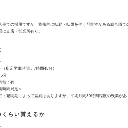
人事での採用ですが、将来的に転勤・転属を伴う可能性がある総合職で
国に支店・営業所有り。
は
＞
:30 （所定労働時間：7時間45分）
5分
有無：有
業時間補足＞
て：繁閑期によって差異はありますが、平均月間30時間程度の残業があ
のくらい貰えるか
＞