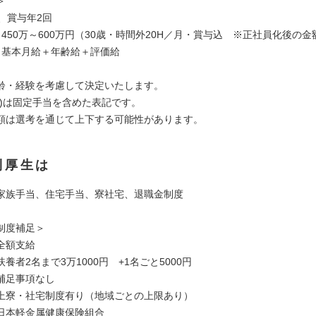
＞
、賞与年2回
450万～600万円（30歳・時間外20H／月・賞与込 ※正社員化後の金
：基本月給＋年齢給＋評価給
齢・経験を考慮して決定いたします。
額)は固定手当を含めた表記です。
額は選考を通じて上下する可能性があります。
利厚生は
家族手当、住宅手当、寮社宅、退職金制度
制度補足＞
全額支給
養者2名まで3万1000円 +1名ごと5000円
補足事項なし
上寮・社宅制度有り（地域ごとの上限あり）
日本軽金属健康保険組合