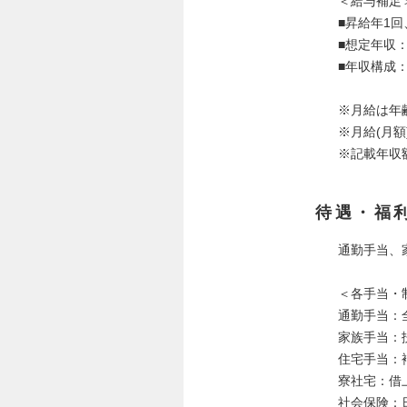
＜給与補足
■昇給年1回
■想定年収：
■年収構成
※月給は年
※月給(月
※記載年収
待遇・福
通勤手当、
＜各手当・
通勤手当：
家族手当：扶
住宅手当：
寮社宅：借
社会保険：