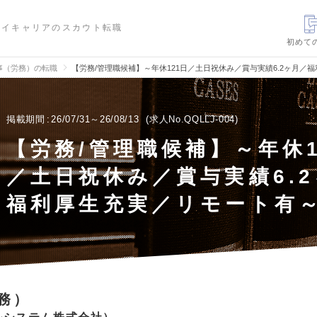
ハイキャリアのスカウト転職
初めて
事（労務）の転職
【労務/管理職候補】～年休121日／土日祝休み／賞与実績6.2ヶ月
掲載期間
26/07/31～26/08/13
求人No.QQLLJ-004
【労務/管理職候補】～年休1
／土日祝休み／賞与実績6.
福利厚生充実／リモート有
務）