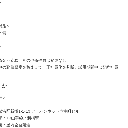
は
補足＞
：無
＞
職金不支給、その他条件面は変更なし
中の勤務態度を踏まえて、正社員化を判断。試用期間中は契約社員
くか
細＞
港区新橋1-1-13 アーバンネット内幸町ビル
駅：JR山手線／新橋駅
策：屋内全面禁煙