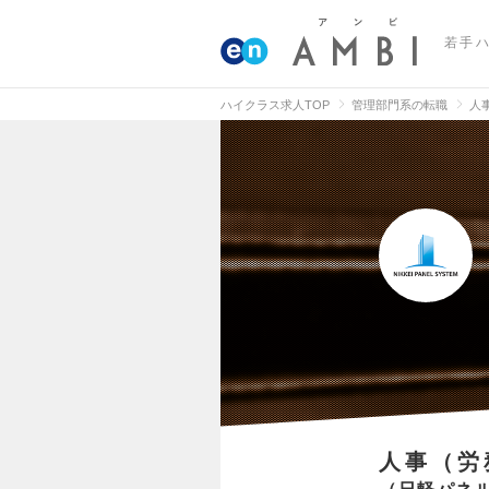
若手
ハイクラス求人TOP
管理部門系の転職
人
人事（労