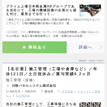
プライム上場日本軽金属HDグループであ
る当社にて、工場の機械設備の企画から据
え付け、運用までを行って…
～東証プライム上場の日本軽金属HD／充実の福利厚生～ 当社のプロセスエンジ
ニアとして、工場の機械設備の企画から据え付け、運…
ーー＜事業領域について＞ーー (1)低温空間事業 →日軽パネルシス
会社概要
テムの原点。食品工場や物流倉庫など、生産・流通のあらゆる場…
興味あり
詳細へ
掲載期間
26/08/04～26/08/17
【名古屋】施工管理（工場や倉庫など）／年
休121日／土日祝休み／賞与実績6.2ヶ月
施工管理（設備）
日軽パネルシステム株式会社
450万円 ～ 599万円
愛知県
大手企業
マネジメント業務
なし
土日祝休み
当社の施工管理として、工事現場に立ち会