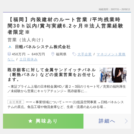
掲載期間
26/07/31～26/08/13
【福岡】内装建材のルート営業 /平均残業時
間30ｈ以内/賞与実績6.2ヶ月※法人営業経験
者限定※
営業（法人向け）
日軽パネルシステム株式会社
450万円 ～ 649万円
福岡県
大手企業
マネジメント業務
なし
土日祝休み
既存顧客に対して金属サンドイッチパネル
（断熱パネル）などの提案営業をお任せし
ます。
～東証プライム上場の日本軽金属HD／週２～3回のリモート可／充実の福利厚生
／未経験から営業にキャリアチェンジ～ 既存顧客に…
ーー＜事業領域について＞ーー (1)低温空間事業 →日軽パネルシス
会社概要
テムの原点。食品工場や物流倉庫など、生産・流通のあらゆる場…
興味あり
詳細へ