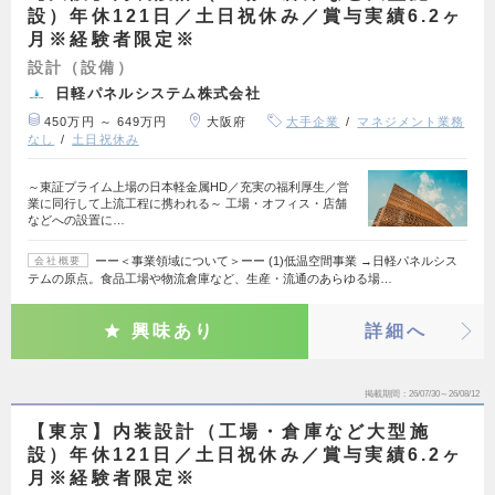
設）年休121日／土日祝休み／賞与実績6.2ヶ
月※経験者限定※
設計（設備）
日軽パネルシステム株式会社
450万円 ～ 649万円
大阪府
大手企業
マネジメント業務
なし
土日祝休み
～東証プライム上場の日本軽金属HD／充実の福利厚生／営
業に同行して上流工程に携われる～ 工場・オフィス・店舗
などへの設置に…
ーー＜事業領域について＞ーー (1)低温空間事業 →日軽パネルシス
会社概要
テムの原点。食品工場や物流倉庫など、生産・流通のあらゆる場…
興味あり
詳細へ
掲載期間
26/07/30～26/08/12
【東京】内装設計（工場・倉庫など大型施
設）年休121日／土日祝休み／賞与実績6.2ヶ
月※経験者限定※