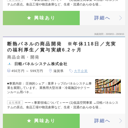
テムの原点。食品工場や物流倉庫など、生産・流通のあらゆる場…
興味あり
詳細へ
掲載期間
26/08/03～26/08/16
断熱パネルの商品開発 ※年休118日／充実
の福利厚生／賞与実績6.2ヶ月
商品企画・開発
日軽パネルシステム株式会社
450万円 ～ 599万円
滋賀県
大手企業
■事業内容： 圧倒的シェア：業界トップのパネルシステム事
業を展開しています。 業務用大型冷凍・冷蔵施設やクリー
ンルーム用パネ…
ーー＜事業領域について＞ーー (1)低温空間事業 →日軽パネルシス
会社概要
テムの原点。食品工場や物流倉庫など、生産・流通のあらゆる場…
興味あり
詳細へ