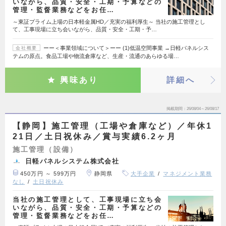
いながら、品質・安全・工期・予算などの
管理・監督業務などをお任…
～東証プライム上場の日本軽金属HD／充実の福利厚生～ 当社の施工管理とし
て、工事現場に立ち会いながら、品質・安全・工期・予…
ーー＜事業領域について＞ーー (1)低温空間事業 →日軽パネルシス
会社概要
テムの原点。食品工場や物流倉庫など、生産・流通のあらゆる場…
興味あり
詳細へ
掲載期間
26/08/04～26/08/17
【静岡】施工管理（工場や倉庫など）／年休1
21日／土日祝休み／賞与実績6.2ヶ月
施工管理（設備）
日軽パネルシステム株式会社
450万円 ～ 599万円
静岡県
大手企業
マネジメント業務
なし
土日祝休み
当社の施工管理として、工事現場に立ち会
いながら、品質・安全・工期・予算などの
管理・監督業務などをお任…