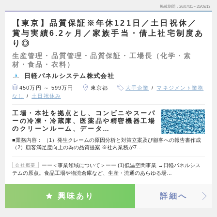
掲載期間
26/07/31～26/08/13
【東京】品質保証※年休121日／土日祝休／
賞与実績6.2ヶ月／家族手当・借上社宅制度あ
り◎
生産管理・品質管理・品質保証・工場長（化学・素
材・食品・衣料）
日軽パネルシステム株式会社
450万円 ～ 599万円
東京都
大手企業
マネジメント業務
なし
土日祝休み
工場・本社を拠点とし、コンビニやスーパ
ーの冷凍・冷蔵庫、医薬品や精密機器工場
のクリーンルーム、データ…
■業務内容： （1）発生クレームの原因分析と対策立案及び顧客への報告書作成
（2）顧客満足度向上の為の品質提案 ※社内業務が7…
ーー＜事業領域について＞ーー (1)低温空間事業 →日軽パネルシス
会社概要
テムの原点。食品工場や物流倉庫など、生産・流通のあらゆる場…
興味あり
詳細へ