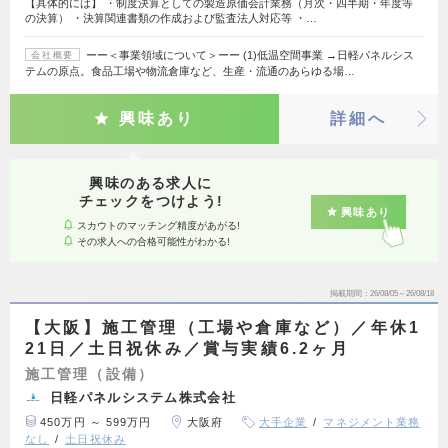
【具体的には】 ・制度決算としての製造原価会計業務（月次・四半期・年度等
の決算） ・決算関連書類の作成および監査法人対応等 ・…
ーー＜事業領域について＞ーー (1)低温空間事業 →日軽パネルシス
会社概要
テムの原点。食品工場や物流倉庫など、生産・流通のあらゆる場…
興味あり
詳細へ
興味のある求人に
チェックをつけよう!
興味あり
スカウトのマッチング精度があがる!
その求人への合格可能性がわかる!
掲載期間
26/08/05～26/08/18
【大阪】施工管理（工場や倉庫など）／年休1
21日／土日祝休み／賞与実績6.2ヶ月
施工管理（設備）
日軽パネルシステム株式会社
450万円 ～ 599万円
大阪府
大手企業
マネジメント業務
なし
土日祝休み