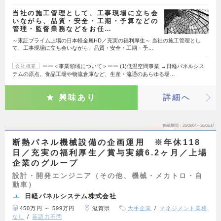
当社の施工管理として、工事現場に立ち会
いながら、品質・安全・工期・予算などの
管理・監督業務などをお任…
～東証プライム上場の日本軽金属HD／充実の福利厚生～ 当社の施工管理とし
て、工事現場に立ち会いながら、品質・安全・工期・予…
ーー＜事業領域について＞ーー (1)低温空間事業 →日軽パネルシス
会社概要
テムの原点。食品工場や物流倉庫など、生産・流通のあらゆる場…
興味あり
詳細へ
掲載期間
26/08/04～26/08/17
断熱パネル機械設備の企画運用 ※年休118
日／充実の福利厚生／賞与実績6.2ヶ月／上場
企業のグループ
設計・開発エンジニア（その他、機械・メカトロ・自
動車）
日軽パネルシステム株式会社
450万円 ～ 599万円
滋賀県
大手企業
マネジメント業務
なし
英語力不問