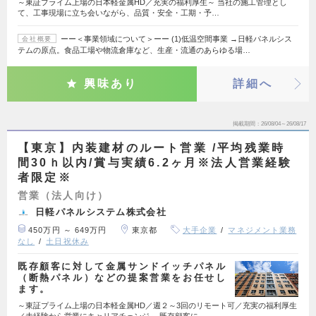
～東証プライム上場の日本軽金属HD／充実の福利厚生～ 当社の施工管理とし
て、工事現場に立ち会いながら、品質・安全・工期・予…
ーー＜事業領域について＞ーー (1)低温空間事業 →日軽パネルシス
会社概要
テムの原点。食品工場や物流倉庫など、生産・流通のあらゆる場…
興味あり
詳細へ
掲載期間
26/08/04～26/08/17
【東京】内装建材のルート営業 /平均残業時
間30ｈ以内/賞与実績6.2ヶ月※法人営業経験
者限定※
営業（法人向け）
日軽パネルシステム株式会社
450万円 ～ 649万円
東京都
大手企業
マネジメント業務
なし
土日祝休み
既存顧客に対して金属サンドイッチパネル
（断熱パネル）などの提案営業をお任せし
ます。
～東証プライム上場の日本軽金属HD／週２～3回のリモート可／充実の福利厚生