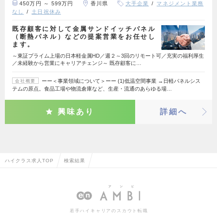
450万円 ～ 599万円
香川県
大手企業
マネジメント業務
なし
土日祝休み
既存顧客に対して金属サンドイッチパネル
（断熱パネル）などの提案営業をお任せし
ます。
～東証プライム上場の日本軽金属HD／週２～3回のリモート可／充実の福利厚生
／未経験から営業にキャリアチェンジ～ 既存顧客に…
ーー＜事業領域について＞ーー (1)低温空間事業 →日軽パネルシス
会社概要
テムの原点。食品工場や物流倉庫など、生産・流通のあらゆる場…
興味あり
詳細へ
ハイクラス求人TOP
検索結果
若手ハイキャリアのスカウト転職