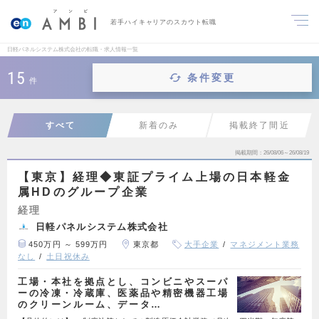
若手ハイキャリアのスカウト転職
日軽パネルシステム株式会社の転職・求人情報一覧
15
条件変更
件
すべて
新着のみ
掲載終了間近
掲載期間
26/08/06～26/08/19
【東京】経理◆東証プライム上場の日本軽金
属HDのグループ企業
経理
日軽パネルシステム株式会社
450万円 ～ 599万円
東京都
大手企業
マネジメント業務
なし
土日祝休み
工場・本社を拠点とし、コンビニやスーパ
ーの冷凍・冷蔵庫、医薬品や精密機器工場
のクリーンルーム、データ…