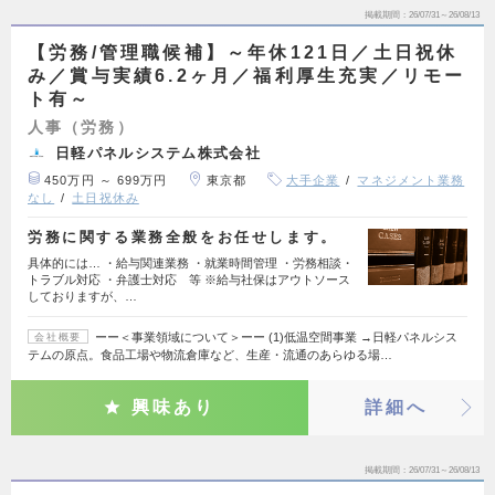
掲載期間
26/07/31～26/08/13
【労務/管理職候補】～年休121日／土日祝休
み／賞与実績6.2ヶ月／福利厚生充実／リモー
ト有～
人事（労務）
日軽パネルシステム株式会社
450万円 ～ 699万円
東京都
大手企業
マネジメント業務
なし
土日祝休み
労務に関する業務全般をお任せします。
具体的には… ・給与関連業務 ・就業時間管理 ・労務相談・
トラブル対応 ・弁護士対応 等 ※給与社保はアウトソース
しておりますが、…
ーー＜事業領域について＞ーー (1)低温空間事業 →日軽パネルシス
会社概要
テムの原点。食品工場や物流倉庫など、生産・流通のあらゆる場…
興味あり
詳細へ
掲載期間
26/07/31～26/08/13