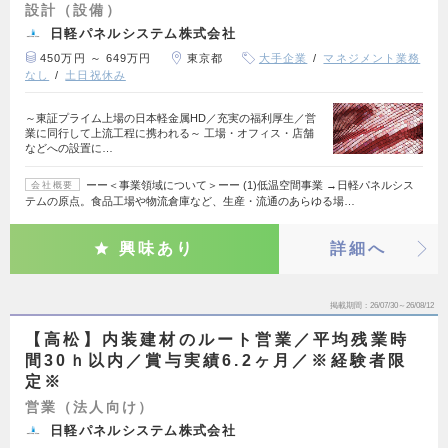
設計（設備）
日軽パネルシステム株式会社
450万円 ～ 649万円
東京都
大手企業
マネジメント業務
なし
土日祝休み
～東証プライム上場の日本軽金属HD／充実の福利厚生／営
業に同行して上流工程に携われる～ 工場・オフィス・店舗
などへの設置に…
ーー＜事業領域について＞ーー (1)低温空間事業 →日軽パネルシス
会社概要
テムの原点。食品工場や物流倉庫など、生産・流通のあらゆる場…
興味あり
詳細へ
掲載期間
26/07/30～26/08/12
【高松】内装建材のルート営業／平均残業時
間30ｈ以内／賞与実績6.2ヶ月／※経験者限
定※
営業（法人向け）
日軽パネルシステム株式会社