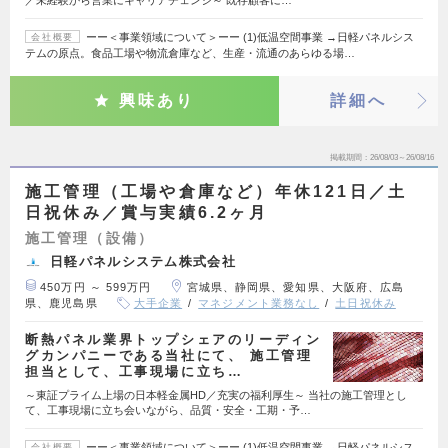
／未経験から営業にキャリアチェンジ～ 既存顧客に…
ーー＜事業領域について＞ーー (1)低温空間事業 →日軽パネルシス
会社概要
テムの原点。食品工場や物流倉庫など、生産・流通のあらゆる場…
興味あり
詳細へ
掲載期間
26/08/03～26/08/16
施工管理（工場や倉庫など）年休121日／土
日祝休み／賞与実績6.2ヶ月
施工管理（設備）
日軽パネルシステム株式会社
450万円 ～ 599万円
宮城県、静岡県、愛知県、大阪府、広島
県、鹿児島県
大手企業
マネジメント業務なし
土日祝休み
断熱パネル業界トップシェアのリーディン
グカンパニーである当社にて、 施工管理
担当として、工事現場に立ち…
～東証プライム上場の日本軽金属HD／充実の福利厚生～ 当社の施工管理とし
て、工事現場に立ち会いながら、品質・安全・工期・予…
ーー＜事業領域について＞ーー (1)低温空間事業 →日軽パネルシス
会社概要