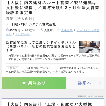
【大阪】内装建材のルート営業／製品知識は
入社後に習得可／賞与実績6.2ヶ月※法人営業
経験者限定※
営業（法人向け）
日軽パネルシステム株式会社
450万円 ～ 649万円
大阪府
大手企業
マネジメント業務
なし
土日祝休み
既存顧客に対して金属サンドイッチパネル
（断熱パネル）などの提案営業をお任せし
ます。
～東証プライム上場の日本軽金属HD／週２～3回のリモート可／充実の福利厚生
／未経験から営業にキャリアチェンジ～ 既存顧客に…
ーー＜事業領域について＞ーー (1)低温空間事業 →日軽パネルシス
会社概要
テムの原点。食品工場や物流倉庫など、生産・流通のあらゆる場…
興味あり
詳細へ
掲載期間
26/07/31～26/08/13
【大阪】内装設計（工場・倉庫など大型施