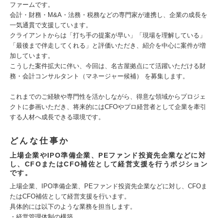
ファームです。
会計・財務・M&A・法務・税務などの専門家が連携し、企業の成長を
一気通貫で支援しています。
クライアントからは「打ち手の提案が早い」「現場を理解している」
「最後まで伴走してくれる」と評価いただき、紹介を中心に案件が増
加しています。
こうした案件拡大に伴い、今回は、名古屋拠点にて活躍いただける財
務・会計コンサルタント（マネージャー候補） を募集します。
これまでのご経験や専門性を活かしながら、得意な領域からプロジェ
クトに参画いただき、将来的にはCFOやプロ経営者として企業を牽引
する人材へ成長できる環境です。
どんな仕事か
上場企業やIPO準備企業、PEファンド投資先企業などに対
し、CFOまたはCFO補佐として経営支援を行うポジション
です。
上場企業、IPO準備企業、PEファンド投資先企業などに対し、CFOま
たはCFO補佐として経営支援を行います。
具体的には以下のような業務を担当します。
・経営管理体制の構築