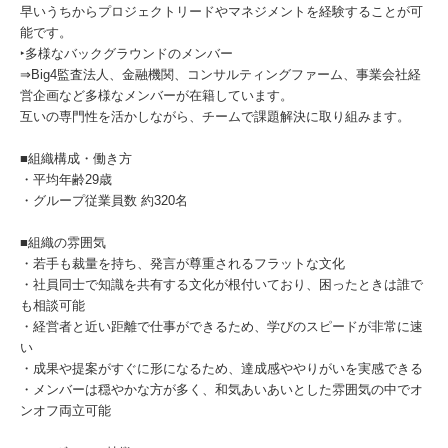
早いうちからプロジェクトリードやマネジメントを経験することが可
能です。
‣多様なバックグラウンドのメンバー
⇒Big4監査法人、金融機関、コンサルティングファーム、事業会社経
営企画など多様なメンバーが在籍しています。
互いの専門性を活かしながら、チームで課題解決に取り組みます。
■組織構成・働き方
・平均年齢29歳
・グループ従業員数 約320名
■組織の雰囲気
・若手も裁量を持ち、発言が尊重されるフラットな文化
・社員同士で知識を共有する文化が根付いており、困ったときは誰で
も相談可能
・経営者と近い距離で仕事ができるため、学びのスピードが非常に速
い
・成果や提案がすぐに形になるため、達成感ややりがいを実感できる
・メンバーは穏やかな方が多く、和気あいあいとした雰囲気の中でオ
ンオフ両立可能