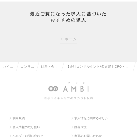
最近ご覧になった求人に基づいた
おすすめの求人
ホーム
ハイク
コンサル
財務・会計
【会計コンサルタント/名古屋】CFO・経
ラス求
タント系
コンサルタ
営企画として企業を動かす会計コンサルタ
人TOP
の転職
ントの転職
ント｜年収1000万～の求人情報
若手ハイキャリアのスカウト転職
利用規約
求人情報に関するポリシー
個人情報の取り扱い
推奨環境
ヘルプ・お問い合わせ
参画のお問い合わせ