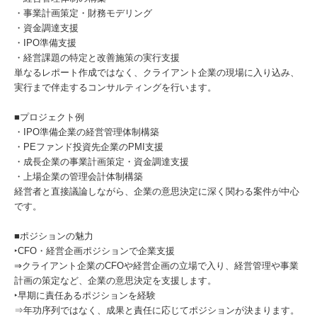
・事業計画策定・財務モデリング
・資金調達支援
・IPO準備支援
・経営課題の特定と改善施策の実行支援
単なるレポート作成ではなく、クライアント企業の現場に入り込み、
実行まで伴走するコンサルティングを行います。
■プロジェクト例
・IPO準備企業の経営管理体制構築
・PEファンド投資先企業のPMI支援
・成長企業の事業計画策定・資金調達支援
・上場企業の管理会計体制構築
経営者と直接議論しながら、企業の意思決定に深く関わる案件が中心
です。
■ポジションの魅力
‣CFO・経営企画ポジションで企業支援
⇒クライアント企業のCFOや経営企画の立場で入り、経営管理や事業
計画の策定など、企業の意思決定を支援します。
‣早期に責任あるポジションを経験
⇒年功序列ではなく、成果と責任に応じてポジションが決まります。