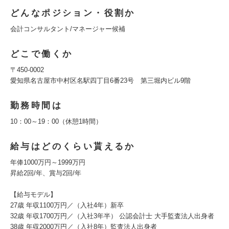
どんなポジション・役割か
会計コンサルタント/マネージャー候補
どこで働くか
〒450-0002
愛知県名古屋市中村区名駅四丁目6番23号 第三堀内ビル9階
勤務時間は
10：00～19：00（休憩1時間）
給与はどのくらい貰えるか
年俸1000万円～1999万円
昇給2回/年、賞与2回/年
【給与モデル】
27歳 年収1100万円／（入社4年）新卒
32歳 年収1700万円／（入社3年半） 公認会計士 大手監査法人出身者
38歳 年収2000万円／（入社8年）監査法人出身者