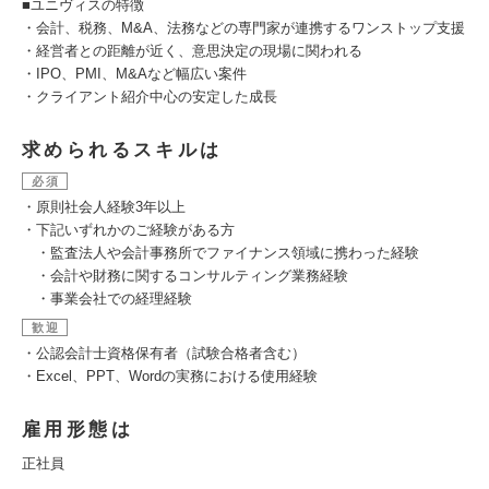
■ユニヴィスの特徴
・会計、税務、M&A、法務などの専門家が連携するワンストップ支援
・経営者との距離が近く、意思決定の現場に関われる
・IPO、PMI、M&Aなど幅広い案件
・クライアント紹介中心の安定した成長
求められるスキルは
必須
・原則社会人経験3年以上
・下記いずれかのご経験がある方
・監査法人や会計事務所でファイナンス領域に携わった経験
・会計や財務に関するコンサルティング業務経験
・事業会社での経理経験
歓迎
・公認会計士資格保有者（試験合格者含む）
・Excel、PPT、Wordの実務における使用経験
雇用形態は
正社員