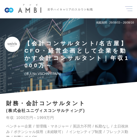
若手ハイキャリアのスカウト転職
掲載期間
26/08/03～26/08/16
【会計コンサルタント/名古屋】
CFO・経営企画として企業を動
かす会計コンサルタント｜年収1
000万～
求人No.VSCHN-FPA/N
財務・会計コンサルタント
株式会社ユニヴィスコンサルティング
年収
1000万円～1999万円
ベンチャー企業
管理職・マネジャー
英語力不問
転勤なし
土日祝休
み
ポテンシャル採用（未経験可）
インセンティブ制度
フレックス勤