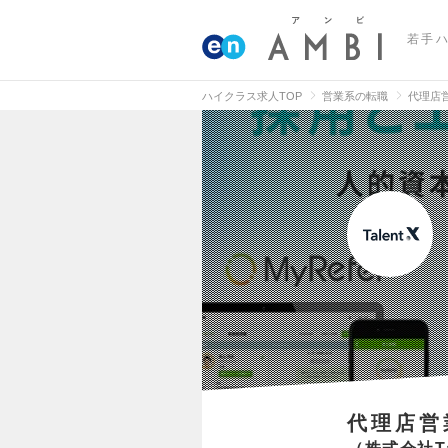
若手
ハイクラス求人TOP
営業系の転職
代理店
代理店営