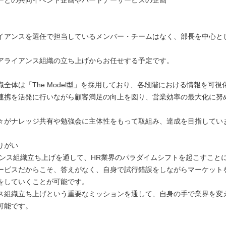
ーとの共同イベント企画やパートナーサービスの企画
イアンスを選任で担当しているメンバー・チームはなく、部長を中心と
アライアンス組織の立ち上げからお任せする予定です。
織全体は「The Model型」を採用しており、各段階における情報を可視
連携を活発に行いながら顧客満足の向上を図り、営業効率の最大化に努
々がナレッジ共有や勉強会に主体性をもって取組み、達成を目指してい
りがい
アンス組織立ち上げを通して、HR業界のパラダイムシフトを起こすこと
ービスだからこそ、答えがなく、自身で試行錯誤をしながらマーケット
をしていくことが可能です。
ス組織立ち上げという重要なミッションを通して、自身の手で業界を変
可能です。