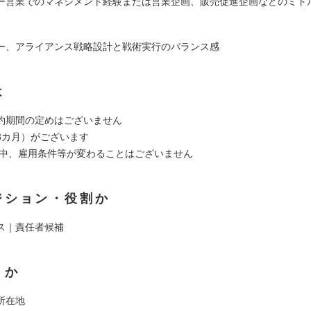
ー営業でのマネジメント経験または営業企画、販売促進企画などのミド
ー、アライアンス戦略設計と戦術実行のバランス感
は
約期間の定めはございません
3カ月）がございます
間中、雇用条件等が変わることはございません
ジション・役割か
ス｜責任者候補
くか
所在地