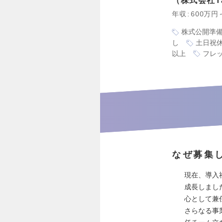
株式会社Ta
年収
600万円
株式公開準
し
土日祝
以上
フレ
なぜ募集
現在、導入
成長しまし
心として兼
さらなる事