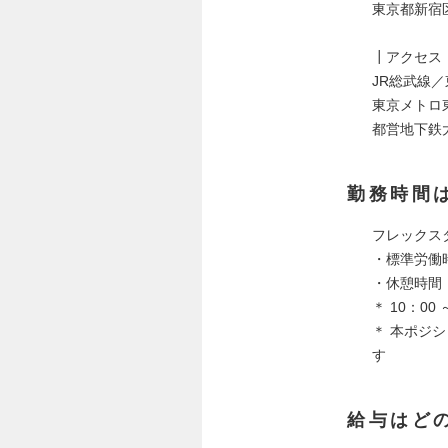
東京都新宿区
┃アクセス
JR総武線
東京メトロ
都営地下鉄
勤務時間
フレックス
・標準労働時
・休憩時間：
＊ 10：0
＊ 本ポジシ
す
給与はど