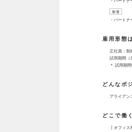
・パートナ
歓迎
・パートナ
雇用形態
正社員：契
試用期間（
＊ 試用期
どんなポ
アライアン
どこで働
┃オフィス