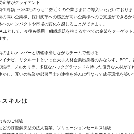
要企業がクライアント
時価総額上位50社のうち半数近くの企業さまにご導入いただいておりま
熱の高い企業様、採用変革への感度が高い企業様へのご支援ができるか
体へのインパクトや市場の変化を感じることができます。
ズALLとして、今後も採用・組織課題を抱えるすべての企業をターゲット
ます。
柄のよいメンバーと切磋琢磨しながらチームで働ける
マイナビ、リクルートといった大手人材企業出身者のみならず、BCG、
FJ銀行、メルカリ等、多様なバックグラウンドを持った優秀な人材がそ
生かし、互いの協業や部署同士の連携を盛んに行なって成長環境を築い
るスキルは
れものご経験
などの課題解決型の法人営業、ソリューションセールス経験