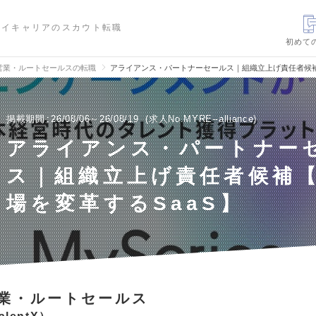
ハイキャリアのスカウト転職
初めて
営業・ルートセールスの転職
アライアンス・パートナーセールス｜組織立上げ責任者候補
掲載期間
26/08/06～26/08/19
求人No.MYRE--alliance
アライアンス・パートナー
ス｜組織立上げ責任者候補【
場を変革するSaaS】
業・ルートセールス