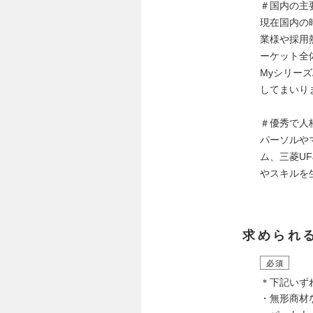
＃国内の主
現在国内の
業様や採用
ーケット全
Myシリー
してまいり
＃優秀で人
パーソルや
ム、三菱U
やスキルを
求められ
必須
＊下記いず
・無形商材