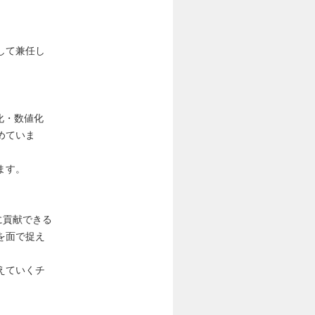
して兼任し
化・数値化
めていま
ます。
に貢献できる
を面で捉え
えていくチ