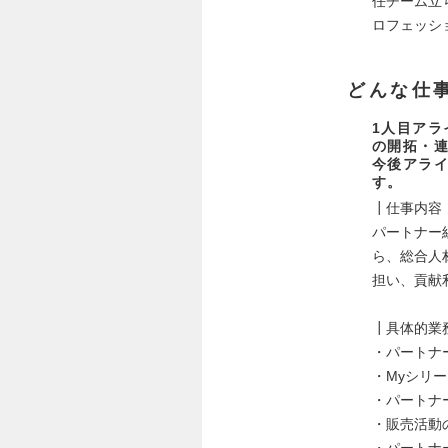
任チーム立
ロフェッシ
どんな仕
1人目ア
の開拓・
今後アラ
す。
┃仕事内容
パートナー
ら、総合人
担い、貢献
┃具体的業
・パートナ
・Myシリ
・パートナ
・販売活動