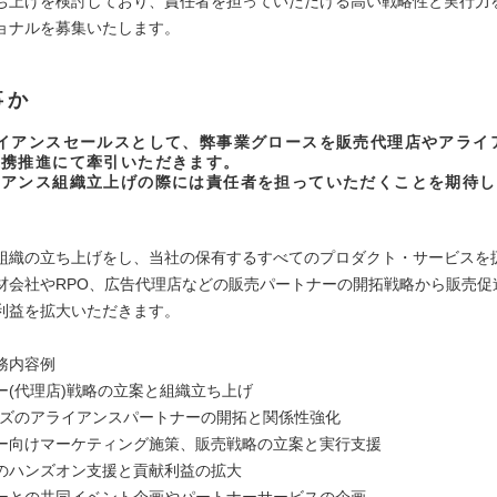
ち上げを検討しており、責任者を担っていただける高い戦略性と実行力
ョナルを募集いたします。
事か
ライアンスセールスとして、弊事業グロースを販売代理店やアライ
連携推進にて牽引いただきます。
イアンス組織立上げの際には責任者を担っていただくことを期待し
組織の立ち上げをし、当社の保有するすべてのプロダクト・サービスを
材会社やRPO、広告代理店などの販売パートナーの開拓戦略から販売促
利益を拡大いただきます。
務内容例
ー(代理店)戦略の立案と組織立ち上げ
ーズのアライアンスパートナーの開拓と関係性強化
ー向けマーケティング施策、販売戦略の立案と実行支援
のハンズオン支援と貢献利益の拡大