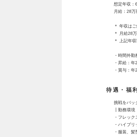
想定年収：6
月給：28万
＊ 年収は
＊ 月給2
＊ 上記年
・時間外勤
・昇給：年2
・賞与：年2
待遇・福
挑戦をバッ
┃勤務環境
・フレック
・ハイブリ
・服装、髪