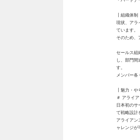
・パートナ
┃組織体制
現状、アラ
ています。
そのため、
セールス組
し、部門間
す。
メンバー各
┃魅力・や
＃ アライ
日本初のサ
て戦略設計
アライアン
ャレンジが