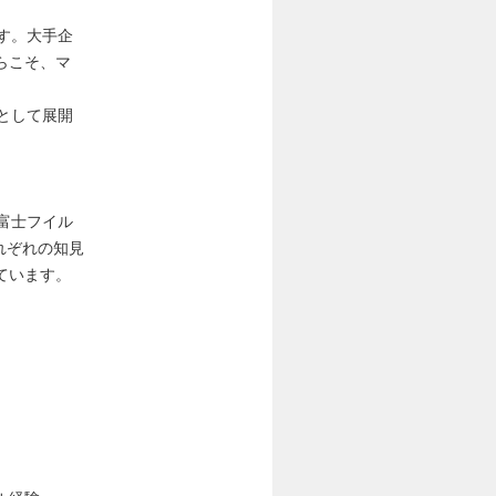
す。大手企
らこそ、マ
として展開
富士フイル
れぞれの知見
ています。