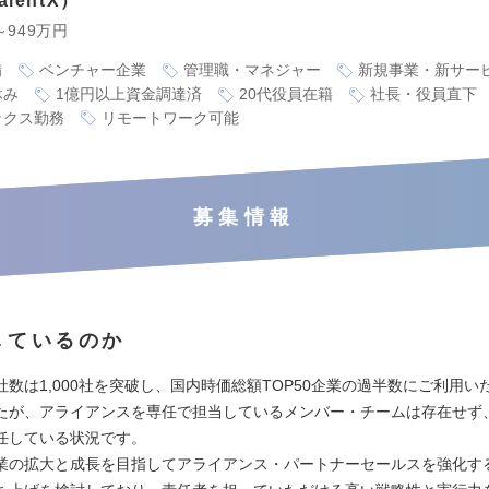
lentX
～949万円
備
ベンチャー企業
管理職・マネジャー
新規事業・新サー
休み
1億円以上資金調達済
20代役員在籍
社長・役員直下
ックス勤務
リモートワーク可能
募集情報
しているのか
社数は1,000社を突破し、国内時価総額TOP50企業の過半数にご利用い
たが、アライアンスを専任で担当しているメンバー・チームは存在せず
任している状況です。
業の拡大と成長を目指してアライアンス・パートナーセールスを強化す