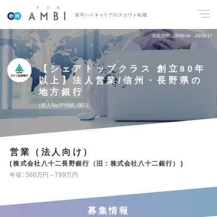
若手ハイキャリアのスカウト転職
掲載期間
26/08/04～26/08/17
【シェアトップクラス 創立80年
以上】法人営業/信州・長野県の
地方銀行
求人No.PYIWL-001
営業（法人向け）
株式会社八十二長野銀行（旧：株式会社八十二銀行）
年収
500万円～799万円
募集情報