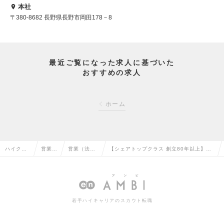
本社
〒380-8682 長野県長野市岡田178－8
最近ご覧になった求人に基づいた
おすすめの求人
ホーム
ハイクラ
営業系
営業（法人
【シェアトップクラス 創立80年以上】法
ス求人TO
の転職
向け）の転
人営業/信州・長野県の地方銀行の求人情
P
職
報
若手ハイキャリアのスカウト転職