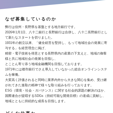
なぜ募集しているのか
弊行は信州・長野県を基盤とする地方銀行です。
2026年1月1日、八十二銀行と長野銀行は合併し、八十二長野銀行とし
て新たなスタートを切りました。
1931年の創立以来、「健全経営を堅持し、もって地域社会の発展に寄
与する」を経営理念に掲げ、
精密・電子技術を得意とする長野県内の産業の下支えと、地域の御客
様と共に地域社会の発展を目指し、
とことん寄り添う地域金融機関を目指しております。
1971年には都市銀行でさえ導入していなかった総合オンラインシステ
ムを稼働。
大変高く評価されると同時に業界内外から大きな関心を集め、受け継
がれてきた進取の精神で様々な取り組みを行っております。
ESG（環境・社会・ガバナンス）に関する社会的課題の解決のほか、
国際連合が提唱するSDGs（持続可能な開発目標）の達成に貢献し、
地域とともに持続的な成長を目指します。